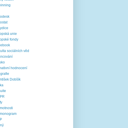
inning
rodesk
ostat
ydice
opská unie
opské fondy
cebook
ulta sociálních věd
ancování
sko
mativní hodnocení
ografie
ntišek Dobšík
ika
uite
PR
fy
motnosti
rmonogram
P
jný