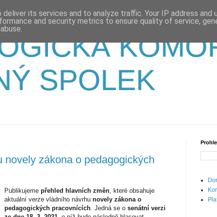
deliver its services and to analyze traffic. Your IP address and
formance and security metrics to ensure quality of service, ge
 abuse.
OGICKÁ KOMO
NÝ SPOLEK
Prohle
u novely zákona o pedagogických
Dom
Kon
Publikujeme
přehled hlavních změn
, které obsahuje
aktuální verze vládního návrhu
novely zákona o
Pla
pedagogických pracovnících
. Jedná se o
senátní verzi
ze dne 18. 3. 2021
, o níž bude následně hlasovat