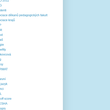
O 2011
G
stenti
ciace děkanů pedagogických fakult
ciace krajů
P
it
st
aš
gie
efity
rkovcová
g
usy
RMAT
kevní
í jazyk
inci
IL
-off score
ESHA
opis