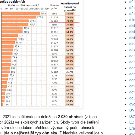
dět
dět
dět
díl
dis
dis
dis
dl
do
dom
dop
dop
dop
dop
dot
dot
dou
dvo
DV
DZ
. 2021 identifikováno a doloženo
2 080 ohnisek
(z toho
or 2021
) ve školských zařízeních. Školy tvoří dle šetření
ED
lkovém dlouhodobém přehledu významný počet ohnisek
Er
tu
jde o nejčastější typ ohniska
. Z hlediska velikosti jde o
eti