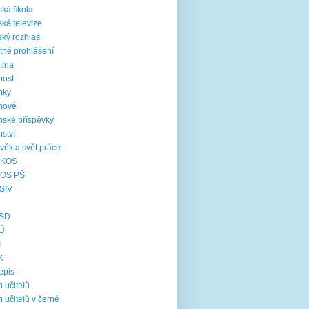
ká škola
ká televize
ký rozhlas
tné prohlášení
tina
nost
nky
nové
nské příspěvky
nství
věk a svět práce
KOS
OS PŠ
SIV
SD
Ú
I
K
epis
 učitelů
 učitelů v černé