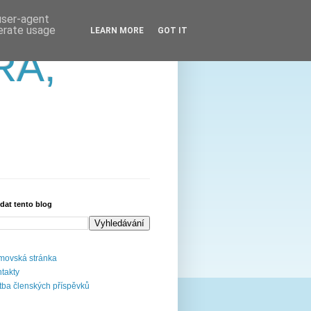
 user-agent
nerate usage
LEARN MORE
GOT IT
RA,
dat tento blog
ovská stránka
takty
tba členských příspěvků