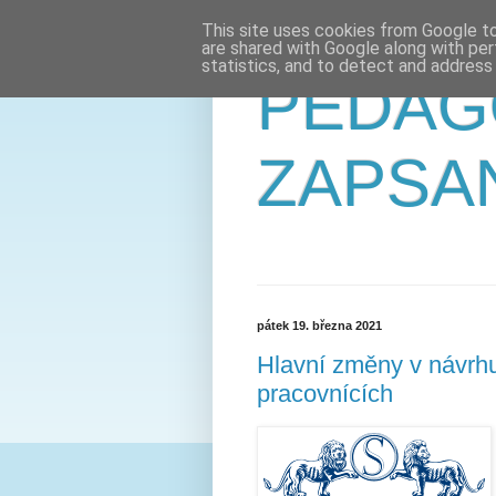
This site uses cookies from Google to 
are shared with Google along with per
statistics, and to detect and address
PEDAG
ZAPSA
pátek 19. března 2021
Hlavní změny v návrh
pracovnících