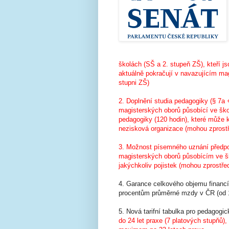
školách (SŠ a 2. stupeň ZŠ), kteří j
aktuálně pokračují v navazujícím ma
stupni ZŠ)
2. Doplnění studia pedagogiky (§ 7a 
magisterských oborů působící ve škol
pedagogiky (120 hodin), které může 
nezisková organizace (mohou zprostř
3. Možnost písemného uznání předpok
magisterských oborů působícím ve šk
jakýchkoliv pojistek (mohou zprostře
4. Garance celkového objemu financí
procentům průměrné mzdy v ČR (od 1.
5. Nová tarifní tabulka pro pedagogi
do 24 let praxe (7 platových stupňů),