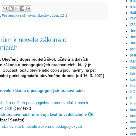
int
Int
Itál
,
Poslanecká sněmovna
,
školský výbor
,
ÚZIS
ITI
IZS
Ja
Ja
orům k novele zákona o
Jar
nících
jed
jes
a
Otevřený dopis ředitelů škol, učitelů a dalších
Ka
e zákona o pedagogických pracovnících
, který je
kap
m
. Součástí textu otevřeného dopisu jsou návrhy na pět
kar
ální počet signatářů otevřeného dopisu (od 16. 3. 2021)
kar
Kar
novele zákona o pedagogických pracovnících
KD
Kla
čitelů a dalších pedagogických pracovníků k novele
Ko
vnících
(celý text)
ko
ch pracovnících ohrožuje kvalitu vzdělávání v ČR
ko
izací Senátu)
kon
í stanovisko k novele zákona o pedagogických
kon
kon