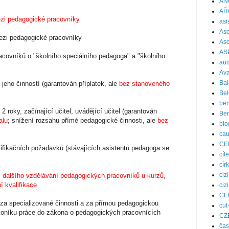
AN
AŘ
ezi pedagogické pracovníky
asi
Aso
ezi pedagogické pracovníky
Aso
AS
acovníků o "školního speciálního pedagoga" a "školního
aud
Ava
Bal
 jeho činností (garantován příplatek, ale
bez stanoveného
Bel
ben
2 roky, začínající učitel, uvádějící učitel (garantován
Be
alu
; snížení rozsahu přímé pedagogické činnosti, ale
bez
blo
ca
CE
lifikačních požadavků (stávajících asistentů pedagoga se
cíle
cír
ciz
i dalšího vzdělávání pedagogických pracovníků
u kurzů
,
 kvalifikace
ciz
CL
h za specializované činnosti a za přímou pedagogickou
cut
koníku práce do zákona o pedagogických pracovnících
CZ
čas