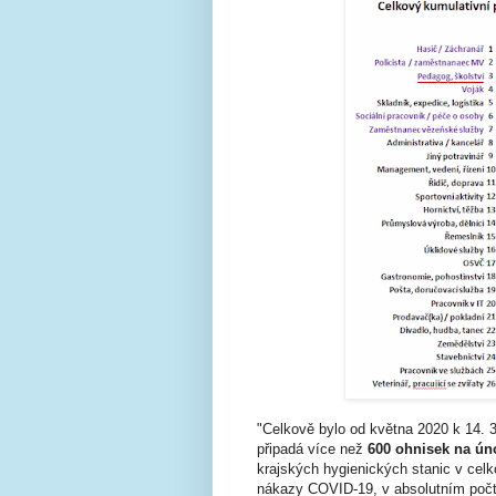
"Celkově bylo od května 2020 k 14. 3
připadá více než
600 ohnisek na ún
krajských hygienických stanic v ce
nákazy COVID-19, v absolutním poč