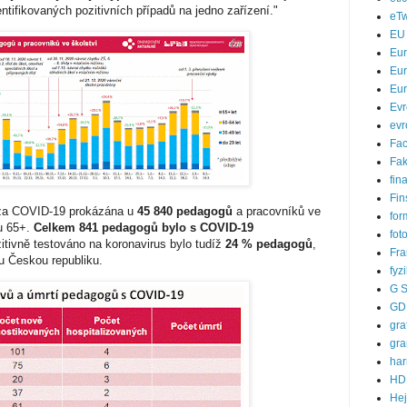
ntifikovaných pozitivních případů na jedno zařízení."
eTw
EU
Eu
Eur
Eur
Evr
evr
Fa
Fak
fin
Fin
aza COVID-19 prokázána u
45 840 pedagogů
a pracovníků ve
for
ku 65+.
Celkem 841 pedagogů bylo s COVID-19
fot
itivně testováno na koronavirus bylo tudíž
24 % pedagogů
,
Fra
u Českou republiku.
fyz
G S
GD
gra
gra
ha
HD
He