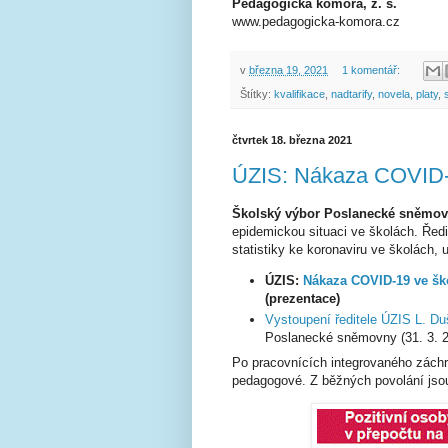
Pedagogická komora, z. s.
www.pedagogicka-komora.cz
v
března 19, 2021
1 komentář:
Štítky:
kvalifikace
,
nadtarify
,
novela
,
platy
,
čtvrtek 18. března 2021
ÚZIS: Nákaza COVID-1
Školský výbor Poslanecké sněmo
epidemickou situaci ve školách. Řed
statistiky ke koronaviru ve školách,
ÚZIS:
Nákaza COVID-19 ve šk
(prezentace)
Vystoupení ředitele ÚZIS L. D
Poslanecké sněmovny (31. 3. 2
Po pracovnících integrovaného zách
pedagogové. Z běžných povolání jsou 