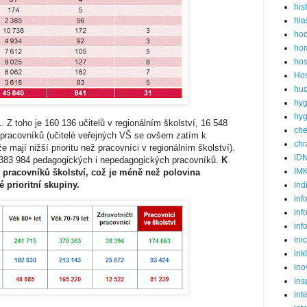
his
hla
ho
hom
hos
Hos
hud
hyg
hyg
 Z toho je 160 136 učitelů v regionálním školství, 16 548
ch
pracovníků (učitelé veřejných VŠ se ovšem zatím k
ch
 mají nižší prioritu než pracovníci v regionálním školství).
iD
m 383 984 pedagogických i nepedagogických pracovníků.
K
IM
 pracovníků školství, což je méně než polovina
prioritní skupiny.
ind
inf
inf
inf
ini
ink
ino
ins
int