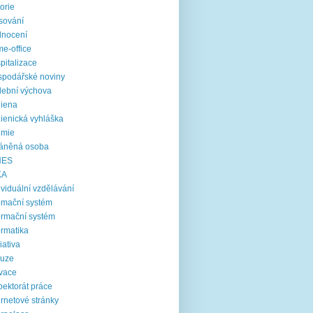
torie
sování
dnocení
e-office
pitalizace
podářské noviny
ební výchova
iena
ienická vyhláška
emie
ráněná osoba
NES
KA
ividuální vzdělávání
omační systém
ormační systém
ormatika
ciativa
luze
vace
pektorát práce
ernetové stránky