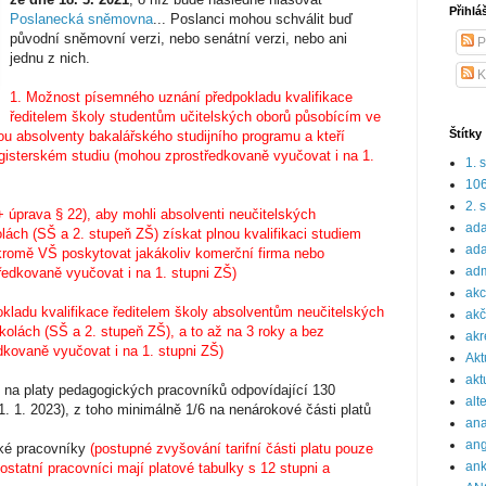
Přihlá
Poslanecká sněmovna
... Poslanci mohou schválit buď
původní sněmovní verzi, nebo senátní verzi, nebo ani
P
jednu z nich.
K
1. Možnost písemného uznání předpokladu kvalifikace
ředitelem školy studentům učitelských oborů působícím ve
Štítky
sou absolventy bakalářského studijního programu a kteří
gisterském studiu (mohou zprostředkovaně vyučovat i na 1.
1. 
10
2. 
+ úprava § 22), aby mohli absolventi neučitelských
ada
ách (SŠ a 2. stupeň ZŠ) získat plnou kvalifikaci studiem
ada
kromě VŠ poskytovat jakákoliv komerční firma nebo
adm
edkovaně vyučovat i na 1. stupni ZŠ)
ak
ladu kvalifikace ředitelem školy absolventům neučitelských
akč
olách (SŠ a 2. stupeň ZŠ), a to až na 3 roky a bez
akr
dkovaně vyučovat i na 1. stupni ZŠ)
Akt
akt
 na platy pedagogických pracovníků odpovídající 130
alt
 1. 2023), z toho minimálně 1/6 na nenárokové části platů
ana
ang
cké pracovníky
(postupné zvyšování tarifní části platu pouze
ank
 ostatní pracovníci mají platové tabulky s 12 stupni a