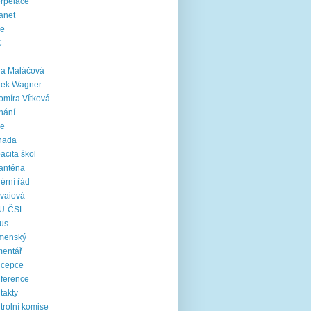
erpelace
ranet
ie
C
na Maláčová
nek Wagner
omíra Vítková
nání
le
nada
acita škol
anténa
iérní řád
vaiová
U-ČSL
us
menský
mentář
ncepce
ference
takty
trolní komise