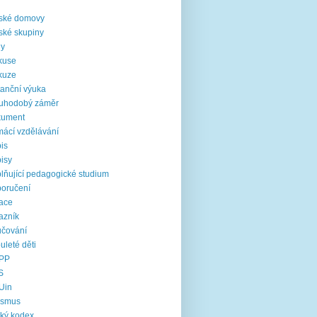
i
ské domovy
ské skupiny
ny
kuse
kuze
tanční výuka
ouhodobý záměr
kument
ácí vzdělávání
is
isy
lňující pedagogické studium
oručení
ace
azník
čování
uleté děti
PP
S
Uin
asmus
cký kodex