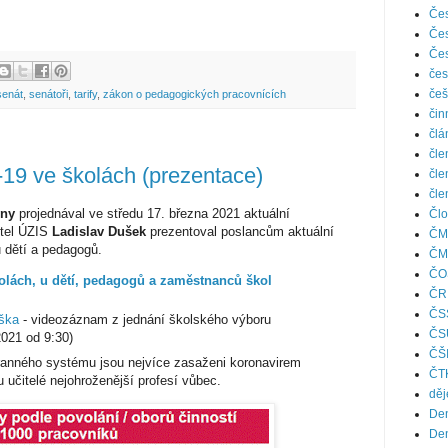
Čes
Čes
Čes
čes
češ
senát
,
senátoři
,
tarify
,
zákon o pedagogických pracovnících
čin
člá
čle
9 ve školách (prezentace)
čle
čle
vny
projednával ve středu 17. března 2021 aktuální
Člo
itel ÚZIS
Ladislav Dušek
prezentoval poslancům aktuální
ČM
 u dětí a pedagogů.
ČM
ČO
olách, u dětí, pedagogů a zaměstnanců škol
ČR
ČS
uška
- videozáznam z jednání školského výboru
ČS
021 od 9:30)
ČŠ
ranného systému jsou nejvíce zasaženi koronavirem
ČT
učitelé nejohroženější profesí vůbec.
děj
Den
Den