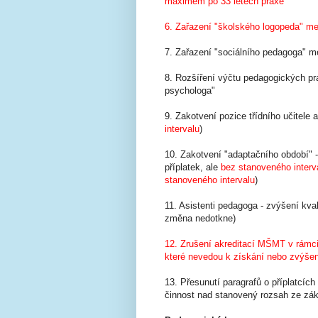
maximem po 33 letech praxe
6. Zařazení "školského logopeda" m
7. Zařazení "sociálního pedagoga" m
8. Rozšíření výčtu pedagogických pr
psychologa"
9. Zakotvení pozice třídního učitele a
intervalu
)
10. Zakotvení "adaptačního období" - 
příplatek, ale
bez stanoveného interv
stanoveného intervalu
)
11. Asistenti pedagoga - zvýšení kva
změna nedotkne)
12. Zrušení akreditací MŠMT v rámc
které nevedou k získání nebo zvýšení
13. Přesunutí paragrafů o příplatcíc
činnost nad stanovený rozsah ze zá