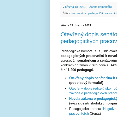
v
března 18, 2021
Žádné komentáře:
Štítky:
koronavirus
,
pedagogičtí pracovníci
středa 17. března 2021
Otevřený dopis senát
pedagogických pracov
Pedagogická komora, z. s., inicioval
pedagogických pracovníků k novel
adresován
senátorkám a senátorů
konkrétních změn v této novele.
Aktu
činí 1.200 pedagogů.
Otevřený dopis senátorům k 
(podpisový formulář)
Otevřený dopis ředitelů škol, u
zákona o pedagogických praco
Novela zákona o pedagogický
(výzva devíti školských organ
Pedagogická komora:
Negativn
pracovnících
(Senát)