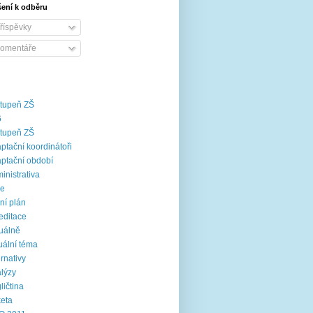
šení k odběru
říspěvky
omentáře
stupeň ZŠ
6
stupeň ZŠ
ptační koordinátoři
ptační období
inistrativa
ce
ní plán
editace
uálně
uální téma
ernativy
lýzy
ličtina
eta