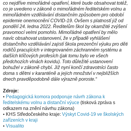
co nejdříve mimořádné opatření, které bude obsahovat totéž,
co je uvedeno v zákoně o mimořádném ředitelském volnu a
mimořádném vzdělávání distančním způsobem pro období
epidemie onemocnění COVID-19. Ovšem s platností již od
pondělí 24. ledna 2022. Ředitelům škol by okamžité zvýšení
pravomocí velmi pomohlo. Mimořádné opatření by mělo
navíc obsahovat ustanovení, že v případě vyhlášení
distančního vzdělávání zajistí škola prezenční výuku pro děti
rodičů pracujících v integrovaném záchranném systému a
dalších klíčových profesích (jak tomu bylo ve všech
předchozích vlnách kovidu). Toto důležité ustanovení
bohužel v zákoně chybí. Již nyní končí zdravotníci často
doma s dětmi v karanténě a jejich množství v nejbližších
dnech pravděpodobně dále výrazně poroste.“
Zdroje:
•
Pedagogická komora podporuje návrh zákona k
ředitelskému volnu a distanční výuce
(tisková zpráva s
odkazem na znění návrhu zákona)
• KHS Středočeského kraje:
Výskyt Covid-19 ve školských
zařízeních v kraji
•
Visualito