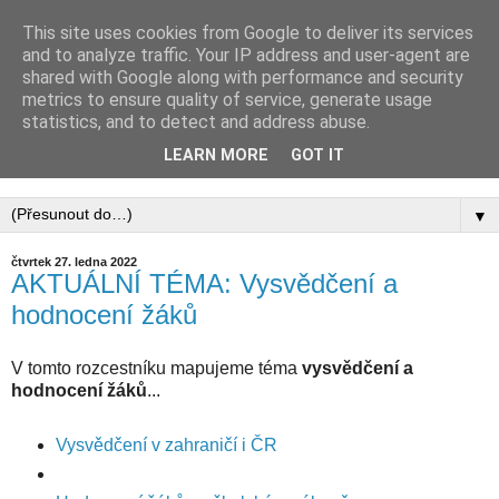
This site uses cookies from Google to deliver its services
PEDAGOGICKÁ
and to analyze traffic. Your IP address and user-agent are
shared with Google along with performance and security
KOMORA, ZAPSANÝ
metrics to ensure quality of service, generate usage
statistics, and to detect and address abuse.
SPOLEK
LEARN MORE
GOT IT
▼
čtvrtek 27. ledna 2022
AKTUÁLNÍ TÉMA: Vysvědčení a
hodnocení žáků
V tomto rozcestníku mapujeme téma
vysvědčení a
hodnocení žáků
...
Vysvědčení v zahraničí i ČR