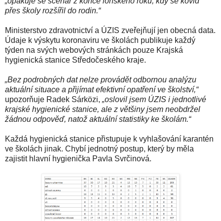
„opakuje se scénář z konce loňského roku, kdy se kovid
přes školy rozšířil do rodin.“
Ministerstvo zdravotnictví a ÚZIS zveřejňují jen obecná data.
Údaje k výskytu koronaviru ve školách publikuje každý
týden na svých webových stránkách pouze Krajská
hygienická stanice Středočeského kraje.
„Bez podrobných dat nelze provádět odbornou analýzu
aktuální situace a přijímat efektivní opatření ve školství,“
upozorňuje Radek Sárközi,
„oslovil jsem ÚZIS i jednotlivé
krajské hygienické stanice, ale z většiny jsem neobdržel
žádnou odpověď, natož aktuální statistiky ke školám.“
Každá hygienická stanice přistupuje k vyhlašování karantén
ve školách jinak. Chybí jednotný postup, který by měla
zajistit hlavní hygienička Pavla Svrčinová.