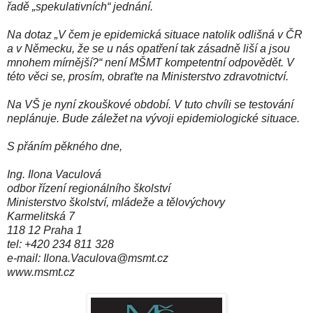
řadě „spekulativních“ jednání.
Na dotaz „V čem je epidemická situace natolik odlišná v ČR
a v Německu, že se u nás opatření tak zásadně liší a jsou
mnohem mírnější?“ není MŠMT kompetentní odpovědět. V
této věci se, prosím, obraťte na Ministerstvo zdravotnictví.
Na VŠ je nyní zkouškové období. V tuto chvíli se testování
neplánuje. Bude záležet na vývoji epidemiologické situace.
S přáním pěkného dne,
Ing. Ilona Vaculová
odbor řízení regionálního školství
Ministerstvo školství, mládeže a tělovýchovy
Karmelitská 7
118 12 Praha 1
tel: +420 234 811 328
e-mail: Ilona.Vaculova@msmt.cz
www.msmt.cz