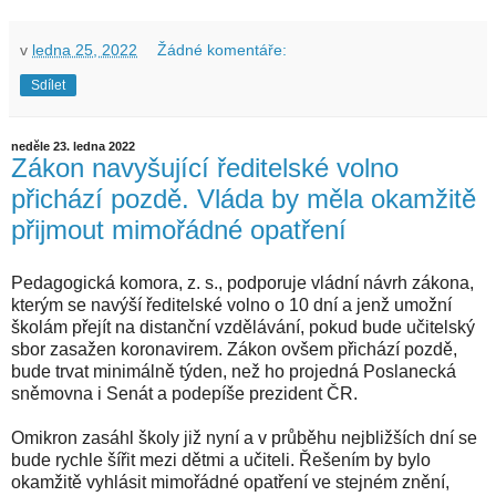
v
ledna 25, 2022
Žádné komentáře:
Sdílet
neděle 23. ledna 2022
Zákon navyšující ředitelské volno
přichází pozdě. Vláda by měla okamžitě
přijmout mimořádné opatření
Pedagogická komora, z. s., podporuje vládní návrh zákona,
kterým se navýší ředitelské volno o 10 dní a jenž umožní
školám přejít na distanční vzdělávání, pokud bude učitelský
sbor zasažen koronavirem. Zákon ovšem přichází pozdě,
bude trvat minimálně týden, než ho projedná Poslanecká
sněmovna i Senát a podepíše prezident ČR.
Omikron zasáhl školy již nyní a v průběhu nejbližších dní se
bude rychle šířit mezi dětmi a učiteli. Řešením by bylo
okamžitě vyhlásit mimořádné opatření ve stejném znění,