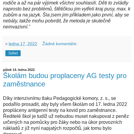
rodiče a až na pár výjimek všichni souhlasili. Děti to zvládly
naprosto bez problémů, štětičkou jim vytřeli kraj pusy, max. k
zubům a na jazyk. Šla jsem jim příkladem jako první, aby se
nebály, takže mohu potvrdit, že metoda je skutečně
neinvazivní."
v
ledna 17, 2022
Žádné komentáře:
Sdílet
pátek 14. ledna 2022
Školám budou proplaceny AG testy pro
zaměstnance
Díky intenzivnímu tlaku Pedagogické komory, z. s., se
podařilo prosadit, aby byly všem školám od 17. ledna 2022
propláceny antigenní testy na kovid pro zaměstnance.
Ředitelé škol je tudíž už nebudou muset nakupovat z peněz
určených na pomůcky pro žáky nebo na úkor provozních
nákladů z již nyní napjatých rozpočtů, jak tomu bylo