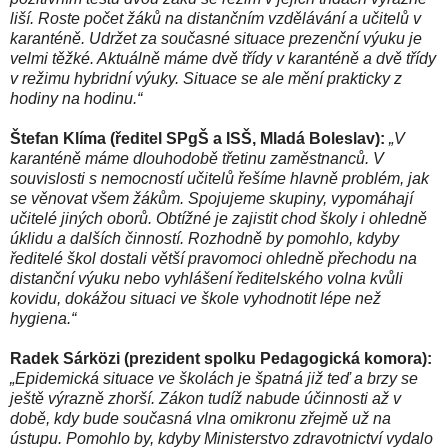
liší. Roste počet žáků na distančním vzdělávání a učitelů v
karanténě. Udržet za současné situace prezenční výuku je
velmi těžké. Aktuálně máme dvě třídy v karanténě a dvě třídy
v režimu hybridní výuky. Situace se ale mění prakticky z
hodiny na hodinu.“
Štefan Klíma (ředitel SPgŠ a ISŠ, Mladá Boleslav):
„V
karanténě máme dlouhodobě třetinu zaměstnanců. V
souvislosti s nemocností učitelů řešíme hlavně problém, jak
se věnovat všem žákům. Spojujeme skupiny, vypomáhají
učitelé jiných oborů. Obtížné je zajistit chod školy i ohledně
úklidu a dalších činností. Rozhodně by pomohlo, kdyby
ředitelé škol dostali větší pravomoci ohledně přechodu na
distanční výuku nebo vyhlášení ředitelského volna kvůli
kovidu, dokážou situaci ve škole vyhodnotit lépe než
hygiena.“
Radek Sárközi (prezident spolku Pedagogická komora):
„Epidemická situace ve školách je špatná již teď a brzy se
ještě výrazně zhorší. Zákon tudíž nabude účinnosti až v
době, kdy bude současná vlna omikronu zřejmě už na
ústupu. Pomohlo by, kdyby Ministerstvo zdravotnictví vydalo