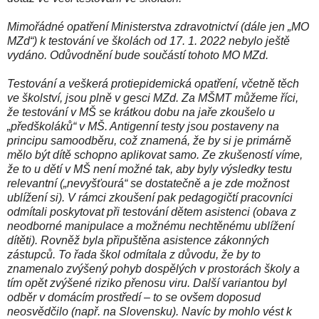
Mimořádné opatření Ministerstva zdravotnictví (dále jen „MO
MZd“) k testování ve školách od 17. 1. 2022 nebylo ještě
vydáno. Odůvodnění bude součástí tohoto MO MZd.
Testování a veškerá protiepidemická opatření, včetně těch
ve školství, jsou plně v gesci MZd. Za MŠMT můžeme říci,
že testování v MŠ se krátkou dobu na jaře zkoušelo u
„předškoláků“ v MŠ. Antigenní testy jsou postaveny na
principu samoodběru, což znamená, že by si je primárně
mělo být dítě schopno aplikovat samo. Ze zkušeností víme,
že to u dětí v MŠ není možné tak, aby byly výsledky testu
relevantní („nevyšťourá“ se dostatečně a je zde možnost
ublížení si). V rámci zkoušení pak pedagogičtí pracovníci
odmítali poskytovat při testování dětem asistenci (obava z
neodborné manipulace a možnému nechtěnému ublížení
dítěti). Rovněž byla připuštěna asistence zákonných
zástupců. To řada škol odmítala z důvodu, že by to
znamenalo zvýšený pohyb dospělých v prostorách školy a
tím opět zvýšené riziko přenosu viru. Další variantou byl
odběr v domácím prostředí – to se ovšem doposud
neosvědčilo (např. na Slovensku). Navíc by mohlo vést k