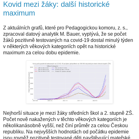
Kovid mezi žáky: další historické
maximum
Z aktuálních grafů, které pro Pedagogickou komoru, z. s.,
zpracoval datový analytik M. Bauer, vyplývá, že se počet
žáků pozitivně testovaných na covid-19 dostal minulý týden
v některých věkových kategoriích opět na historické
maximum za celou dobu epidemie.
Nejhorší situace je mezi žáky středních škol a 2. stupně ZŠ.
Počet nově nakažených v těchto věkových kategoriích je
několikanásobně vyšší, než činí průměr za celou Českou
republiku. Na nejvyšších hodnotách od počátku epidemie
jsou rovněž pozitivně testované děti navštěvující mateřské