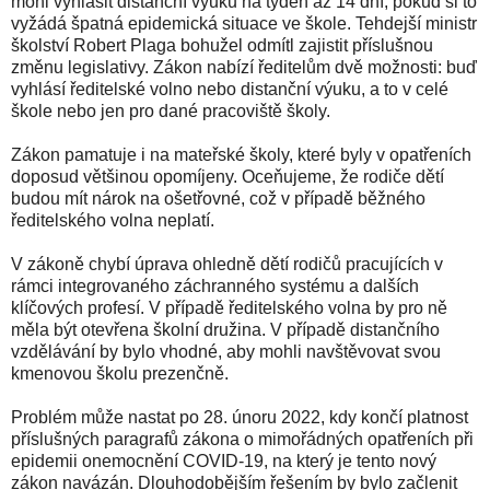
mohl vyhlásit distanční výuku na týden až 14 dní, pokud si to
vyžádá špatná epidemická situace ve škole. Tehdejší ministr
školství Robert Plaga bohužel odmítl zajistit příslušnou
změnu legislativy. Zákon nabízí ředitelům dvě možnosti: buď
vyhlásí ředitelské volno nebo distanční výuku, a to v celé
škole nebo jen pro dané pracoviště školy.
Zákon pamatuje i na mateřské školy, které byly v opatřeních
doposud většinou opomíjeny. Oceňujeme, že rodiče dětí
budou mít nárok na ošetřovné, což v případě běžného
ředitelského volna neplatí.
V zákoně chybí úprava ohledně dětí rodičů pracujících v
rámci integrovaného záchranného systému a dalších
klíčových profesí. V případě ředitelského volna by pro ně
měla být otevřena školní družina. V případě distančního
vzdělávání by bylo vhodné, aby mohli navštěvovat svou
kmenovou školu prezenčně.
Problém může nastat po 28. únoru 2022, kdy končí platnost
příslušných paragrafů zákona o mimořádných opatřeních při
epidemii onemocnění COVID-19, na který je tento nový
zákon navázán. Dlouhodobějším řešením by bylo začlenit