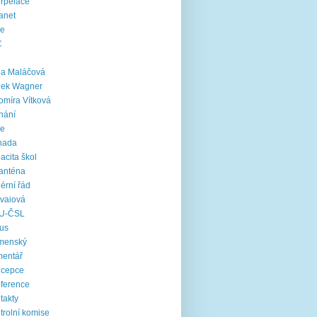
erpelace
ranet
ie
C
na Maláčová
nek Wagner
omíra Vítková
nání
le
nada
acita škol
anténa
iérní řád
vaiová
U-ČSL
us
menský
mentář
ncepce
ference
takty
trolní komise