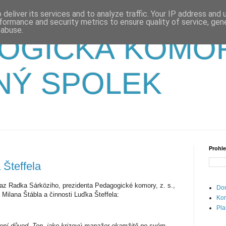
deliver its services and to analyze traffic. Your IP address and
formance and security metrics to ensure quality of service, ge
 abuse.
OGICKÁ KOMO
NÝ SPOLEK
Prohle
Šteffela
 Radka Sárköziho, prezidenta Pedagogické komory, z. s.,
Dom
ilana Štábla a činnosti Luďka Šteffela:
Kon
Pla
není důvod. Ten, jako krizový manažer okamžitě po svém