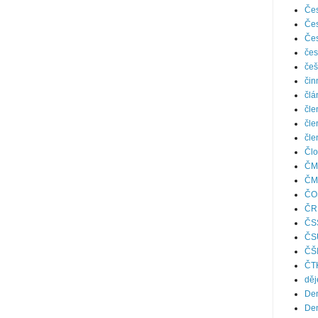
Čes
Čes
Čes
čes
češ
čin
člá
čle
čle
čle
Člo
ČM
ČM
ČO
ČR
ČS
ČS
ČŠ
ČT
děj
Den
Den