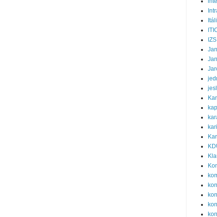
int
Int
Itál
ITI
IZS
Ja
Ja
Jar
jed
jes
Ka
kap
kar
kar
Kar
KD
Kla
Ko
ko
ko
kon
kon
kon