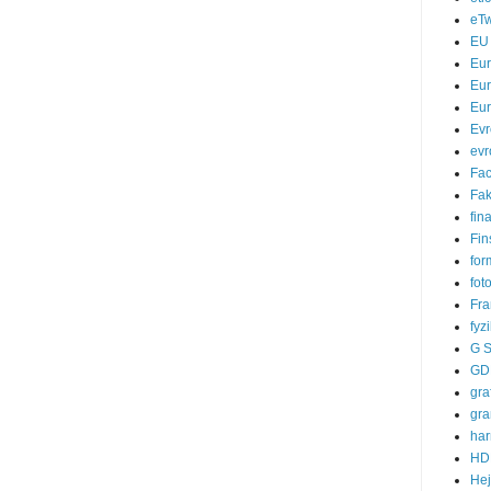
eTw
EU
Eu
Eur
Eur
Evr
evr
Fa
Fak
fin
Fin
for
fot
Fra
fyz
G S
GD
gra
gra
ha
HD
He