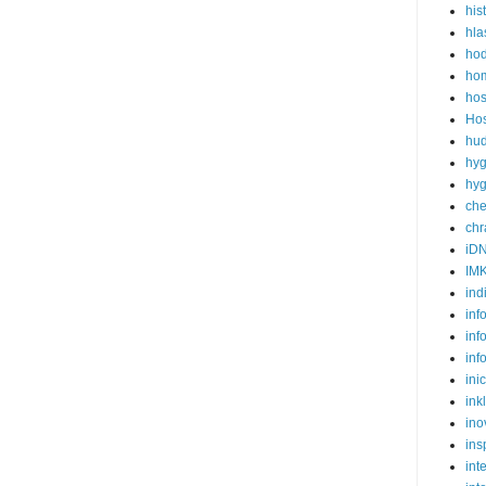
his
hla
ho
hom
hos
Hos
hud
hyg
hyg
ch
ch
iD
IM
ind
inf
inf
inf
ini
ink
ino
ins
int