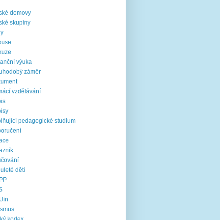
i
ské domovy
ské skupiny
ny
kuse
kuze
tanční výuka
ouhodobý záměr
kument
ácí vzdělávání
is
isy
lňující pedagogické studium
oručení
ace
azník
čování
uleté děti
PP
S
Uin
asmus
cký kodex