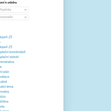
šení k odběru
říspěvky
omentáře
stupeň ZŠ
6
stupeň ZŠ
ptační koordinátoři
ptační období
inistrativa
ce
ní plán
editace
uálně
uální téma
ernativy
lýzy
ličtina
eta