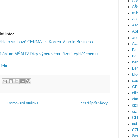
AN
AŘ
asi
Aso
Aso
AS
é.info:
aud
ábla o smlouvě CERMAT s Konica Minolta Business
Ava
Bal
 Štábl na MŠMT? Díky výběrovému řízení vyhlášenému
Bel
ben
fela
Be
blo
ca
CE
cíle
cír
Domovská stránka
Starší příspěvky
ciz
ciz
CL
cut
CZ
čas