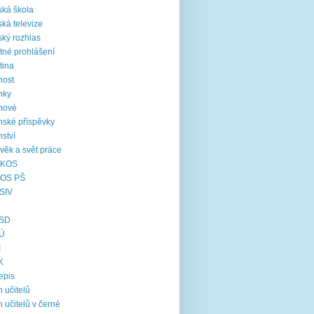
ká škola
ká televize
ký rozhlas
tné prohlášení
tina
nost
nky
nové
nské příspěvky
nství
věk a svět práce
KOS
OS PŠ
SIV
SD
Ú
I
K
epis
 učitelů
 učitelů v černé