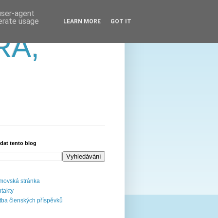
 user-agent
nerate usage
LEARN MORE
GOT IT
RA,
dat tento blog
ovská stránka
takty
tba členských příspěvků