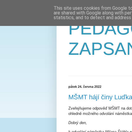
This site uses cookies from Google to 
are shared with Google along with per
statistics, and to detect and address
PEDAG
ZAPSA
pátek 24. června 2022
MŠMT hájí činy Luďka 
Zveřejňujeme odpověď MŠMT na dotaz
ohledně možného odvolání náměstka M
Dobrý den,
k odvolání náměstka Milana Štábla 