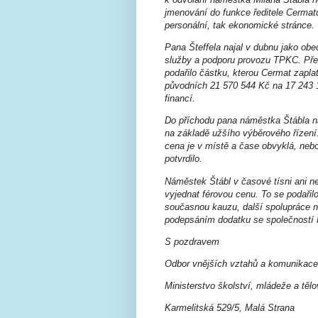
jmenování do funkce ředitele Cermatu 
personální, tak ekonomické stránce.
Pana Šteffela najal v dubnu jako ob
služby a podporu provozu TPKC. Pře
podařilo částku, kterou Cermat zaplat
původních 21 570 544 Kč na 17 243 1
financí.
Do příchodu pana náměstka Štábla n
na základě užšího výběrového řízení. C
cena je v místě a čase obvyklá, ne
potvrdilo.
Náměstek Štábl v časové tísni ani ne
vyjednat férovou cenu. To se podařil
současnou kauzu, další spolupráce n
podepsáním dodatku se společností P
S pozdravem
Odbor vnějších vztahů a komunikace
Ministerstvo školství, mládeže a těl
Karmelitská 529/5, Malá Strana