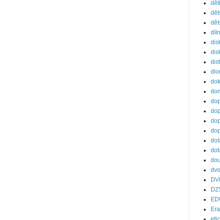
dět
dět
dět
díl
dis
dis
dis
dl
do
dom
dop
dop
dop
dop
dot
dot
dou
dvo
DV
DZ
ED
Er
eti