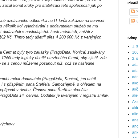
Přihlá
začal konat kroky pro stabilizaci této společnosti jak po
P
ecně uznávaného odborníka na IT kvůli zakázce na servisní
K
s několik kol vyjednávání s dodavatelem služeb se mu
í dodavateli v následujících šesti měsících, snížili z
62 Kč. Tímto tedy ušetřil přes 4 200 000 Kč z veřejných
Štítky
1. 
a Cermat byly tyto zakázky (PragoData, Konica) zadávány
10
htěl tedy logicky docílit otevřeného řízení, aby zjistil, zda
2. 
bo se s cenou můžeme posunout níž, což se následně
ada
ada
adm
mohl měnit dodavatele (PragoData, Konica), jen chtěl
ak
o i s přispěním pana Šteffela. Samozřejmě, s ohledem na
akč
epřipadá v úvahu. Činnost pana Šteffela skončila
ragoData 14. června. Dodatek je uveřejněn v registru smluv.
akr
Akt
akt
alt
ana
ovýchovy
ang
ank