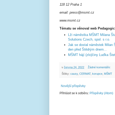
118 12 Praha 1
email: press@msmt.cz
www.msmt.cz
Tématu se věnoval web Pedagogick
Lži náměstka MŠMT Milana Št
Solutions Czech, spol. s r.o.
Jak se dostal náměstek Milan
den před Štědrým dnem...
MŠMT hájí (zlo)činy Luďka Štef
v
června 24, 2022
Žádné komentáře:
Štítky:
causy
,
CERMAT
,
korupce
,
MŠMT
Novější příspěvky
Přihlásit se k odběru:
Příspěvky (Atom)