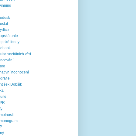
inning
rodesk
ostat
ydice
opská unie
opské fondy
cebook
ulta sociálních věd
ancování
sko
mativní hodnocení
ografie
ntišek Dobšík
ika
uite
PR
fy
motnosti
rmonogram
P
jný