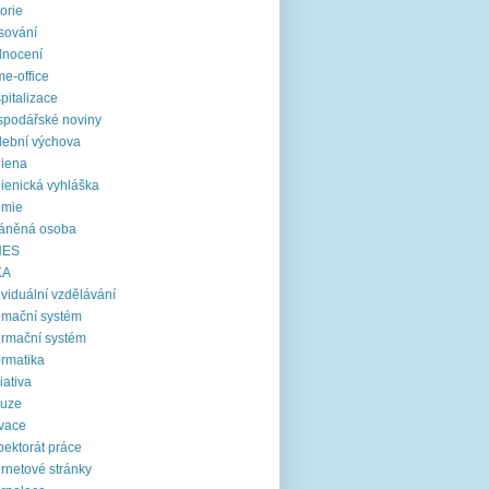
torie
sování
dnocení
e-office
pitalizace
podářské noviny
ební výchova
iena
ienická vyhláška
emie
ráněná osoba
NES
KA
ividuální vzdělávání
omační systém
ormační systém
ormatika
ciativa
luze
vace
pektorát práce
ernetové stránky