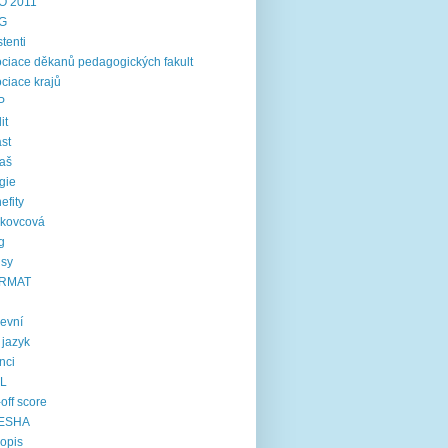
O 2011
G
stenti
ciace děkanů pedagogických fakult
ciace krajů
P
it
st
aš
gie
efity
rkovcová
g
usy
RMAT
kevní
í jazyk
inci
IL
-off score
ESHA
opis