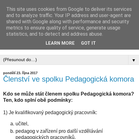
This site uses cookies from Google to deliver its services
PEDAGOGICKÁ
and to analyze traffic. Your IP address and user-agent are
shared with Google along with performance and security
KOMORA, ZAPSANÝ
metrics to ensure quality of service, generate usage
statistics, and to detect and address abuse.
SPOLEK
LEARN MORE
GOT IT
▼
pondělí 23. října 2017
Členství ve spolku Pedagogická komora
Kdo se může stát členem spolku Pedagogická komora?
Ten, kdo splní obě podmínky:
1) Je kvalifikovaný pedagogický pracovník:
učitel,
pedagog v zařízení pro další vzdělávání
pedagogických pracovníků,