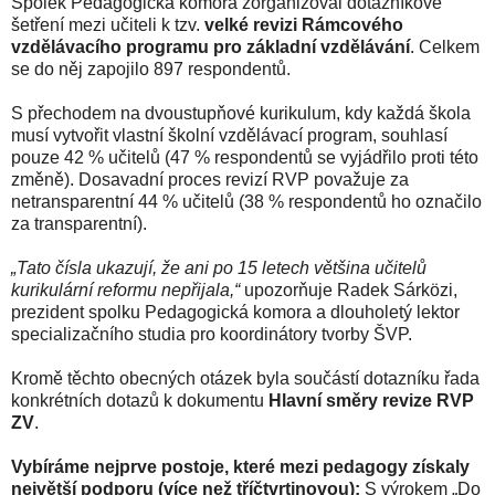
Spolek Pedagogická komora zorganizoval dotazníkové
šetření mezi učiteli k tzv.
velké revizi Rámcového
vzdělávacího programu pro základní vzdělávání
. Celkem
se do něj zapojilo 897 respondentů.
S přechodem na dvoustupňové kurikulum, kdy každá škola
musí vytvořit vlastní školní vzdělávací program, souhlasí
pouze 42 % učitelů (47 % respondentů se vyjádřilo proti této
změně). Dosavadní proces revizí RVP považuje za
netransparentní 44 % učitelů (38 % respondentů ho označilo
za transparentní).
„Tato čísla ukazují, že ani po 15 letech většina učitelů
kurikulární reformu nepřijala,“
upozorňuje Radek Sárközi,
prezident spolku Pedagogická komora a dlouholetý lektor
specializačního studia pro koordinátory tvorby ŠVP.
Kromě těchto obecných otázek byla součástí dotazníku řada
konkrétních dotazů k dokumentu
Hlavní směry revize RVP
ZV
.
Vybíráme nejprve postoje, které mezi pedagogy získaly
největší podporu (více než tříčtvrtinovou):
S výrokem „Do