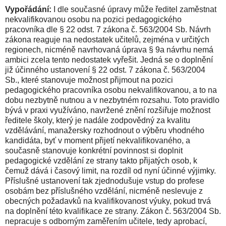
Vypořádání:
I dle současné úpravy může ředitel zaměstnat
nekvalifikovanou osobu na pozici pedagogického
pracovníka dle § 22 odst. 7 zákona č. 563/2004 Sb. Návrh
zákona reaguje na nedostatek učitelů, zejména v určitých
regionech, nicméně navrhovaná úprava § 9a návrhu nemá
ambici zcela tento nedostatek vyřešit. Jedná se o doplnění
již účinného ustanovení § 22 odst. 7 zákona č. 563/2004
Sb., které stanovuje možnost přijmout na pozici
pedagogického pracovníka osobu nekvalifikovanou, a to na
dobu nezbytně nutnou a v nezbytném rozsahu. Toto pravidlo
bývá v praxi využíváno, navržené znění rozšiřuje možnost
ředitele školy, který je nadále zodpovědný za kvalitu
vzdělávání, manažersky rozhodnout o výběru vhodného
kandidáta, byť v moment přijetí nekvalifikovaného, a
současně stanovuje konkrétní povinnost si doplnit
pedagogické vzdělání ze strany takto přijatých osob, k
čemuž dává i časový limit, na rozdíl od nyní účinné výjimky.
Příslušné ustanovení tak zjednodušuje vstup do profese
osobám bez příslušného vzdělání, nicméně neslevuje z
obecných požadavků na kvalifikovanost výuky, pokud trvá
na doplnění této kvalifikace ze strany. Zákon č. 563/2004 Sb.
nepracuje s odborným zaměřením učitele, tedy aprobací,