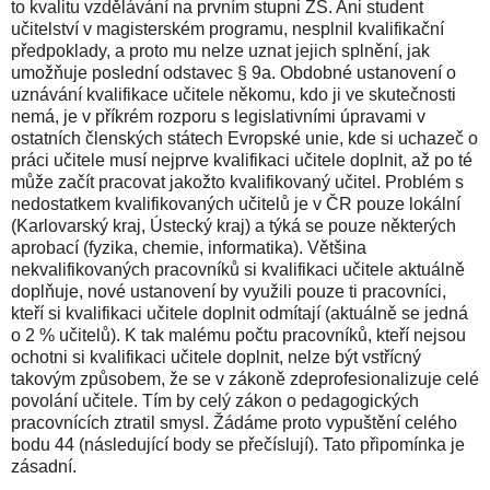
to kvalitu vzdělávání na prvním stupni ZŠ. Ani student
učitelství v magisterském programu, nesplnil kvalifikační
předpoklady, a proto mu nelze uznat jejich splnění, jak
umožňuje poslední odstavec § 9a. Obdobné ustanovení o
uznávání kvalifikace učitele někomu, kdo ji ve skutečnosti
nemá, je v příkrém rozporu s legislativními úpravami v
ostatních členských státech Evropské unie, kde si uchazeč o
práci učitele musí nejprve kvalifikaci učitele doplnit, až po té
může začít pracovat jakožto kvalifikovaný učitel. Problém s
nedostatkem kvalifikovaných učitelů je v ČR pouze lokální
(Karlovarský kraj, Ústecký kraj) a týká se pouze některých
aprobací (fyzika, chemie, informatika). Většina
nekvalifikovaných pracovníků si kvalifikaci učitele aktuálně
doplňuje, nové ustanovení by využili pouze ti pracovníci,
kteří si kvalifikaci učitele doplnit odmítají (aktuálně se jedná
o 2 % učitelů). K tak malému počtu pracovníků, kteří nejsou
ochotni si kvalifikaci učitele doplnit, nelze být vstřícný
takovým způsobem, že se v zákoně zdeprofesionalizuje celé
povolání učitele. Tím by celý zákon o pedagogických
pracovnících ztratil smysl. Žádáme proto vypuštění celého
bodu 44 (následující body se přečíslují). Tato připomínka je
zásadní.