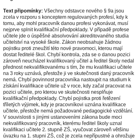
Text připomínky:
Všechny odstavce nového § 9a jsou
zcela v rozporu s konceptem regulovaných profesí, kdy k
tomu, aby mohl pracovník danou profesi vykonávat, musí
nejprve splnit kvalifikační předpoklady. V případě profese
učitele jde o úspěšné absolvování akreditovaného studia
učitelství na vysoké škole. Zákon neobsahuje žádnou
pojistku proti zneužití této nové pravomoci, kterou mají
dostat ředitelé škol. Chybí kontrola, zda se o danou pozici
zároveň neucházel kvalifikovaný učitel a ředitel školy nedal
přednost nekvalifikovanému s tím, že mu kvalifikaci učitele
na 3 roky uznává, přestože ji ve skutečnosti daný pracovník
nemá. Chybí povinnost pracovníka nastoupit na studium k
získání kvalifikace učitele už v roce, kdy začal pracovat na
pozici učitele, pro kterou ve skutečnosti nesplňuje
kvalifikační předpoklady. Chybí pojistka proti řetězení
tříletých výjimek, kdy je pracovníkovi uznána kvalifikace
učitele, přestože nemá požadované pedagogické vzdělání.
V souvislosti s jinými ustanoveními zákona bude moci
nekvalifikovaný pracovník, kterému ředitel školy uznal
kvalifikaci učitele 2. stupně ZŠ, vyučovat zároveň většinu
úvazku na 1. stupni ZŠ, což je zcela nepřípustné a ohrožuje