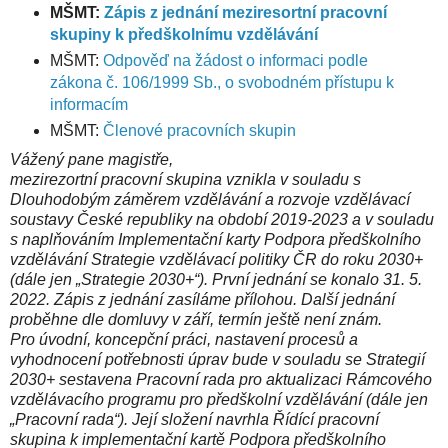
MŠMT:
Zápis z jednání meziresortní pracovní
skupiny k předškolnímu vzdělávání
MŠMT:
Odpověď na žádost o informaci podle
zákona č. 106/1999 Sb., o svobodném přístupu k
informacím
MŠMT:
Členové pracovních skupin
Vážený pane magistře,
mezirezortní pracovní skupina vznikla v souladu s
Dlouhodobým záměrem vzdělávání a rozvoje vzdělávací
soustavy České republiky na období 2019-2023 a v souladu
s naplňováním Implementační karty Podpora předškolního
vzdělávání Strategie vzdělávací politiky ČR do roku 2030+
(dále jen „Strategie 2030+“). První jednání se konalo 31. 5.
2022. Zápis z jednání zasíláme přílohou. Další
jednání
proběhne dle domluvy v září, termín ještě není znám.
Pro úvodní, koncepční práci, nastavení procesů a
vyhodnocení potřebnosti úprav bude v souladu se Strategií
2030+ sestavena Pracovní rada pro aktualizaci Rámcového
vzdělávacího programu pro předškolní vzdělávání (dále jen
„Pracovní rada“). Její složení navrhla Řídící pracovní
skupina k implementační kartě Podpora předškolního