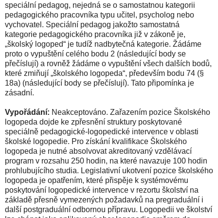
speciální pedagog, nejedná se o samostatnou kategorii
pedagogického pracovníka typu učitel, psycholog nebo
vychovatel. Speciální pedagog jakožto samostatná
kategorie pedagogického pracovníka již v zákoně je,
„školský logoped“ je tudíž nadbytečná kategorie. Žádáme
proto o vypuštění celého bodu 2 (následující body se
přečíslují) a rovněž žádáme o vypuštění všech dalších bodů,
které zmiňují „školského logopeda“, především bodu 74 (§
18a) (následující body se přečíslují). Tato připomínka je
zásadní.
Vypořádání:
Neakceptováno. Zařazením pozice Školského
logopeda dojde ke zpřesnění struktury poskytované
speciálně pedagogické-logopedické intervence v oblasti
školské logopedie. Pro získání kvalifikace Školského
logopeda je nutné absolvovat akreditovaný vzdělávací
program v rozsahu 250 hodin, na které navazuje 100 hodin
prohlubujícího studia. Legislativní ukotvení pozice školského
logopeda je opatřením, které přispěje k systémovému
poskytování logopedické intervence v rezortu školství na
základě přesně vymezených požadavků na pregraduální i
další postgraduální odbornou přípravu. Logopedii ve školství