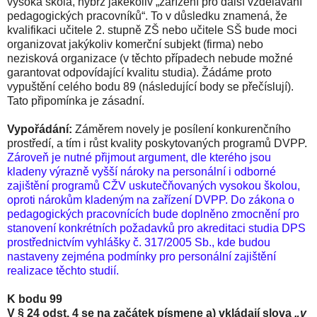
vysoká škola, nýbrž jakékoliv „zařízení pro další vzdělávání
pedagogických pracovníků“. To v důsledku znamená, že
kvalifikaci učitele 2. stupně ZŠ nebo učitele SŠ bude moci
organizovat jakýkoliv komerční subjekt (firma) nebo
nezisková organizace (v těchto případech nebude možné
garantovat odpovídající kvalitu studia). Žádáme proto
vypuštění celého bodu 89 (následující body se přečíslují).
Tato připomínka je zásadní.
Vypořádání:
Záměrem novely je posílení konkurenčního
prostředí, a tím i růst kvality poskytovaných programů DVPP.
Zároveň je nutné přijmout argument, dle kterého jsou
kladeny výrazně vyšší nároky na personální i odborné
zajištění programů CŽV uskutečňovaných vysokou školou,
oproti nárokům kladeným na zařízení DVPP. Do zákona o
pedagogických pracovnících bude doplněno zmocnění pro
stanovení konkrétních požadavků pro akreditaci studia DPS
prostřednictvím vyhlášky č. 317/2005 Sb., kde budou
nastaveny zejména podmínky pro personální zajištění
realizace těchto studií.
K bodu 99
V § 24 odst. 4 se na začátek písmene a) vkládají slova
„v