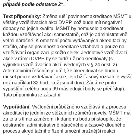
případě podle odstavce 2“
.
Text připomínky:
Změna ruší povinnost akreditace MŠMT u
většiny vzdělávacích akcí DVPP, což bude mít negativní
dopady na jejich kvalitu. MŠMT by nemuselo akreditovat
každou vzdělávací akci samostatně, což je administrativně
velmi náročné. K omezení počtu vydávaných akreditací by
stačilo, aby se povinnost akreditace vztahovala pouze na
vzdělávací organizaci jakožto celek. Jednotlivé vzdělávací
akce v rámci DVPP by se tudíž už neakreditovaly (s
výjimkou vzdělávacích akcí uvedených v § 24 odst. 2).
Alternativním řešením je určit, že akreditovat se budou
muset pouze vzdělávací akce, jejichž časový rozsah je vyšší
než například 32 hod., což jsou 4 dny). Žádáme proto
vypuštění celého bodu 99 (následující body se přečíslují).
Tato připomínka je zásadní.
Vypořádání:
Vyčlenění průběžného vzdělávání z procesu
akreditací je jedním ze stěžejních záměrů novely. MŠMT má
za to a s tímto záměrem i k danému bodu přistoupilo, že
odstranění administrativně náročného a časově dlouhého
procesu akreditačního řízení umožní pružnější reakci