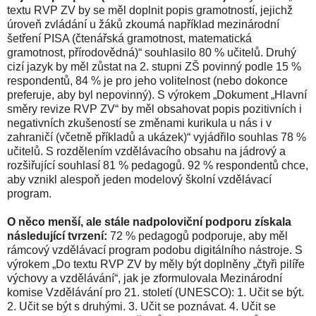
textu RVP ZV by se měl doplnit popis gramotností, jejichž
úroveň zvládání u žáků zkoumá například mezinárodní
šetření PISA (čtenářská gramotnost, matematická
gramotnost, přírodovědná)“ souhlasilo 80 % učitelů. Druhý
cizí jazyk by měl zůstat na 2. stupni ZŠ povinný podle 15 %
respondentů, 84 % je pro jeho volitelnost (nebo dokonce
preferuje, aby byl nepovinný). S výrokem „Dokument „Hlavní
směry revize RVP ZV“ by měl obsahovat popis pozitivních i
negativních zkušeností se změnami kurikula u nás i v
zahraničí (včetně příkladů a ukázek)“ vyjádřilo souhlas 78 %
učitelů. S rozdělením vzdělávacího obsahu na jádrový a
rozšiřující souhlasí 81 % pedagogů. 92 % respondentů chce,
aby vznikl alespoň jeden modelový školní vzdělávací
program.
O něco menší, ale stále nadpoloviční podporu získala
následující tvrzení:
72 % pedagogů podporuje, aby měl
rámcový vzdělávací program podobu digitálního nástroje. S
výrokem „Do textu RVP ZV by měly být doplněny „čtyři pilíře
výchovy a vzdělávání“, jak je zformulovala Mezinárodní
komise Vzdělávání pro 21. století (UNESCO): 1. Učit se být.
2. Učit se být s druhými. 3. Učit se poznávat. 4. Učit se