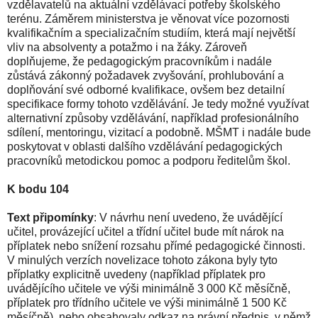
vzdělavatelů na aktuální vzdělávací potřeby školského
terénu. Záměrem ministerstva je věnovat více pozornosti
kvalifikačním a specializačním studiím, která mají největší
vliv na absolventy a potažmo i na žáky. Zároveň
doplňujeme, že pedagogickým pracovníkům i nadále
zůstává zákonný požadavek zvyšování, prohlubování a
doplňování své odborné kvalifikace, ovšem bez detailní
specifikace formy tohoto vzdělávání. Je tedy možné využívat
alternativní způsoby vzdělávání, například profesionálního
sdílení, mentoringu, vizitací a podobně. MŠMT i nadále bude
poskytovat v oblasti dalšího vzdělávání pedagogických
pracovníků metodickou pomoc a podporu ředitelům škol.
K bodu 104
Text připomínky
: V návrhu není uvedeno, že uvádějící
učitel, provázející učitel a třídní učitel bude mít nárok na
příplatek nebo snížení rozsahu přímé pedagogické činnosti.
V minulých verzích novelizace tohoto zákona byly tyto
příplatky explicitně uvedeny (například příplatek pro
uvádějícího učitele ve výši minimálně 3 000 Kč měsíčně,
příplatek pro třídního učitele ve výši minimálně 1 500 Kč
měsíčně), nebo obsahovaly odkaz na právní předpis, v němž