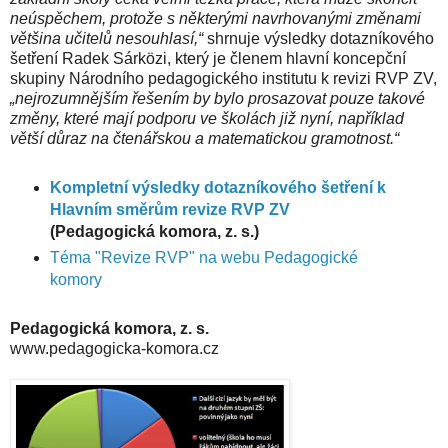
neúspěchem, protože s některými navrhovanými změnami
většina učitelů nesouhlasí,“
shrnuje výsledky dotazníkového
šetření Radek Sárközi, který je členem hlavní koncepční
skupiny Národního pedagogického institutu k revizi RVP ZV,
„nejrozumnějším řešením by bylo prosazovat pouze takové
změny, které mají podporu ve školách již nyní, například
větší důraz na čtenářskou a matematickou gramotnost.“
Kompletní výsledky dotazníkového šetření k
Hlavním směrům revize RVP ZV
(Pedagogická komora, z. s.)
Téma "Revize RVP" na webu Pedagogické
komory
Pedagogická komora, z. s.
www.pedagogicka-komora.cz