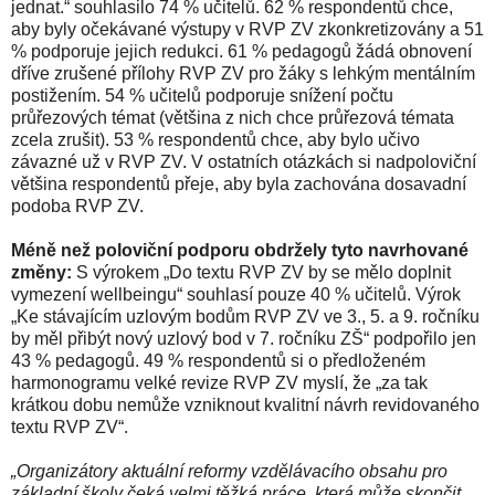
jednat.“ souhlasilo 74 % učitelů. 62 % respondentů chce,
aby byly očekávané výstupy v RVP ZV zkonkretizovány a 51
% podporuje jejich redukci. 61 % pedagogů žádá obnovení
dříve zrušené přílohy RVP ZV pro žáky s lehkým mentálním
postižením. 54 % učitelů podporuje snížení počtu
průřezových témat (většina z nich chce průřezová témata
zcela zrušit). 53 % respondentů chce, aby bylo učivo
závazné už v RVP ZV. V ostatních otázkách si nadpoloviční
většina respondentů přeje, aby byla zachována dosavadní
podoba RVP ZV.
Méně než poloviční podporu obdržely tyto navrhované
změny:
S výrokem „Do textu RVP ZV by se mělo doplnit
vymezení wellbeingu“ souhlasí pouze 40 % učitelů. Výrok
„Ke stávajícím uzlovým bodům RVP ZV ve 3., 5. a 9. ročníku
by měl přibýt nový uzlový bod v 7. ročníku ZŠ“ podpořilo jen
43 % pedagogů. 49 % respondentů si o předloženém
harmonogramu velké revize RVP ZV myslí, že „za tak
krátkou dobu nemůže vzniknout kvalitní návrh revidovaného
textu RVP ZV“.
„Organizátory aktuální reformy vzdělávacího obsahu pro
základní školy čeká velmi těžká práce, která může skončit