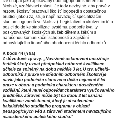
lze chápat jako aplikovaný obor logopedie směrem do
školské, vzdělávací oblasti. Je tedy nezbytné, aby právě v
rezortu školství pracovali školští logopedi s dostatečnou
erudicí (jakou zajišťuje např. navazující specializační
studium logopedů ve školství). Legislativním ukotvením této
pozici dojde ke stabilizaci systému, podpoře kvality
poskytovaných školských služeb dětem a žákům s
narušenou komunikační schopností a zajištění
odpovídajícího finančního ohodnocení těchto odborníků.
K bodu 44 (§ 9a)
Z důvodové zprávy:
„Navržené ustanovení umožňuje
řediteli školy uznat předpoklad odborné kvalifikace
učitele za splněný na dobu nejdéle 3 let. U tzv. učitelů-
odborníků z praxe ve středním odborném školství je
navíc jako podmínka stanovena délka nejméně 5 let
praxe v oboru a podmínka charakteru dosaženého
vzdělání, které musí odpovídat charakteru vyučovaného
předmětu. Zároveň může být na dobu 3 let uznána
kvalifikace zaměstnanci, který je absolventem
bakalářského studijního programu v oblasti
pedagogických věd a zároveň studentem navazujícího
magisterského učitelského studia.“