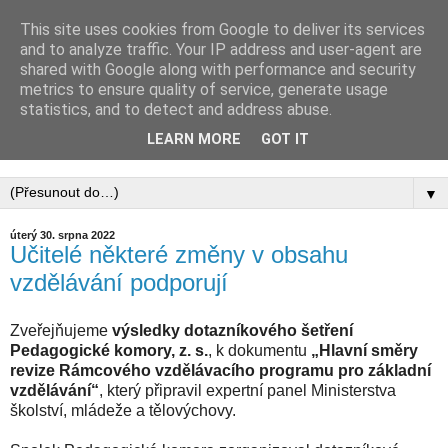
This site uses cookies from Google to deliver its services
PEDAGOGICKÁ
and to analyze traffic. Your IP address and user-agent are
shared with Google along with performance and security
KOMORA, ZAPSANÝ
metrics to ensure quality of service, generate usage
statistics, and to detect and address abuse.
SPOLEK
LEARN MORE
GOT IT
▼
úterý 30. srpna 2022
Učitelé některé změny v obsahu
vzdělávání podporují
Zveřejňujeme
výsledky dotazníkového šetření
Pedagogické komory, z. s.
, k dokumentu
„Hlavní směry
revize Rámcového vzdělávacího programu pro základní
vzdělávání“
, který připravil expertní panel Ministerstva
školství, mládeže a tělovýchovy.