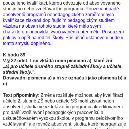
pouze jeho kvalifikací, kterou odvozuje od absolvovaného
studijního nebo vzdělávacího programu.
Pouze v případě
absolventů programů nepedagogického zaměření byla
kvalifikace získaná doplňujícím pedagogickým studiem
vázána na obsah tohoto studia, které mělo svým
charakterem odpovídat vyučovanému předmětu. Posouzení
pak bylo opět na řediteli školy. Příslušné ustanovení bude v
tomto smyslu doplněno.
K bodu 89
V § 22 odst. 1 se vkládá nové písmeno a), které zní:
„a) pro učitele druhého stupně základní školy a učitele
střední školy,“
.
Dosavadní písmena a) a b) se označují jako písmena b) a
c).
Text připomínky:
Změna rozšiřuje možnost, aby kvalifikaci
učitele 2. stupně ZŠ nebo učitele SŠ mohl získat nejen
absolvent „studia ve vzdělávacím programu akreditovaném
pro další vzdělávání pedagogických pracovníků a
uskutečňovaném vysokou školou v programu celoživotního
vzdělávání“, ale rovněž absolvent, studia, které neorganizuje