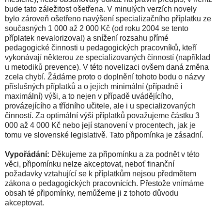
bude tato záležitost ošetřena. V minulých verzích novely
bylo zároveň ošetřeno navýšení specializačního příplatku ze
současných 1 000 až 2 000 Kč (od roku 2004 se tento
příplatek nevalorizoval) a snížení rozsahu přímé
pedagogické činnosti u pedagogických pracovníků, kteří
vykonávají některou ze specializovaných činností (například
u metodiků prevence). V této novelizaci ovšem daná změna
zcela chybí. Žádáme proto o doplnění tohoto bodu o názvy
příslušných příplatků a o jejich minimální (případně i
maximální) výši, a to nejen v případě uvádějícího,
provázejícího a třídního učitele, ale i u specializovaných
činností. Za optimální výši příplatků považujeme částku 3
000 až 4 000 Kč nebo její stanovení v procentech, jak je
tomu ve slovenské legislativě. Tato připomínka je zásadní.
Vypořádání:
Děkujeme za připomínku a za podnět v této
věci, připomínku nelze akceptovat, neboť finanční
požadavky vztahující se k příplatkům nejsou předmětem
zákona o pedagogických pracovnících. Přestože vnímáme
obsah té připomínky, nemůžeme ji z tohoto důvodu
akceptovat.