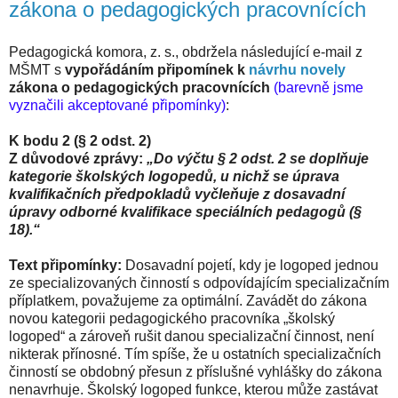
zákona o pedagogických pracovnících
Pedagogická komora, z. s., obdržela následující e-mail z
MŠMT s
vypořádáním připomínek k
návrhu novely
zákona o pedagogických pracovnících
(barevně jsme
vyznačili akceptované připomínky)
:
K bodu 2 (§ 2 odst. 2)
Z důvodové zprávy:
„Do výčtu § 2 odst. 2 se doplňuje
kategorie školských logopedů, u nichž se úprava
kvalifikačních předpokladů vyčleňuje z dosavadní
úpravy odborné kvalifikace speciálních pedagogů (§
18).“
Text připomínky:
Dosavadní pojetí, kdy je logoped jednou
ze specializovaných činností s odpovídajícím specializačním
příplatkem, považujeme za optimální. Zavádět do zákona
novou kategorii pedagogického pracovníka „školský
logoped“ a zároveň rušit danou specializační činnost, není
nikterak přínosné. Tím spíše, že u ostatních specializačních
činností se obdobný přesun z příslušné vyhlášky do zákona
nenavrhuje. Školský logoped funkce, kterou může zastávat