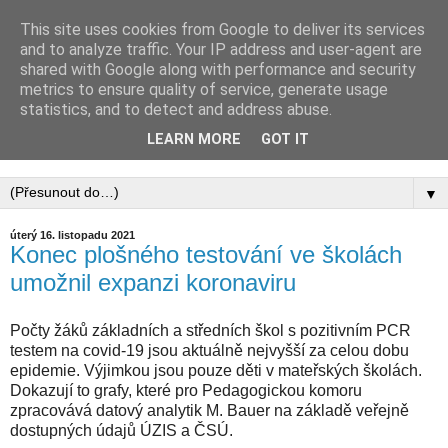
This site uses cookies from Google to deliver its services
PEDAGOGICKÁ
and to analyze traffic. Your IP address and user-agent are
shared with Google along with performance and security
KOMORA, ZAPSANÝ
metrics to ensure quality of service, generate usage
statistics, and to detect and address abuse.
SPOLEK
LEARN MORE
GOT IT
▼
úterý 16. listopadu 2021
Konec plošného testování ve školách
umožnil expanzi koronaviru
Počty žáků základních a středních škol s pozitivním PCR
testem na covid-19 jsou aktuálně nejvyšší za celou dobu
epidemie. Výjimkou jsou pouze děti v mateřských školách.
Dokazují to grafy, které pro Pedagogickou komoru
zpracovává datový analytik M. Bauer na základě veřejně
dostupných údajů ÚZIS a ČSÚ.