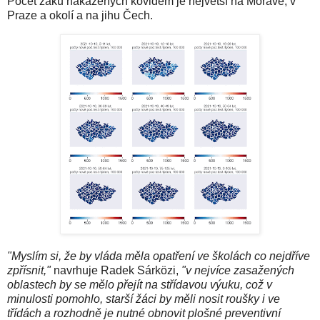
Počet žáků nakažených kovidem je největší na Moravě, v
Praze a okolí a na jihu Čech.
"Myslím si, že by vláda měla opatření ve školách co nejdříve
zpřísnit,"
navrhuje Radek Sárközi,
"v nejvíce zasažených
oblastech by se mělo přejít na střídavou výuku, což v
minulosti pomohlo, starší žáci by měli nosit roušky i ve
třídách a rozhodně je nutné obnovit plošné preventivní