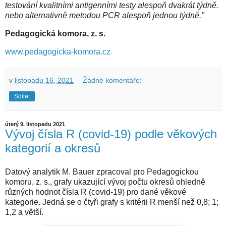
testování kvalitními antigenními testy alespoň dvakrát týdně.
nebo alternativně metodou PCR alespoň jednou týdně."
Pedagogická komora, z. s.
www.pedagogicka-komora.cz
v
listopadu 16, 2021
Žádné komentáře:
Sdílet
úterý 9. listopadu 2021
Vývoj čísla R (covid-19) podle věkových
kategorií a okresů
Datový analytik M. Bauer zpracoval pro Pedagogickou
komoru, z. s., grafy ukazující vývoj počtu okresů ohledně
různých hodnot čísla R (covid-19) pro dané věkové
kategorie. Jedná se o čtyři grafy s kritérii R menší než 0,8; 1;
1,2 a větší.