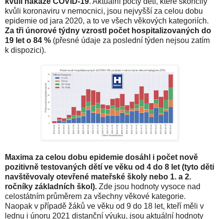
kvůli nákaze COVID-19
. Aktuální počty dětí, které skončily
kvůli koronaviru v nemocnici, jsou nejvyšší za celou dobu
epidemie od jara 2020, a to ve všech věkových kategoriích.
Za tři únorové týdny vzrostl počet hospitalizovaných do
19 let o 84 %
(přesné údaje za poslední týden nejsou zatím
k dispozici).
Maxima za celou dobu epidemie dosáhl i počet nově
pozitivně testovaných dětí ve věku od 4 do 8 let (tyto děti
navštěvovaly otevřené mateřské školy nebo 1. a 2.
ročníky základních škol).
Zde jsou hodnoty vysoce nad
celostátním průměrem za všechny věkové kategorie.
Naopak v případě žáků ve věku od 9 do 18 let, kteří měli v
lednu i únoru 2021 distanční výuku, jsou aktuální hodnoty