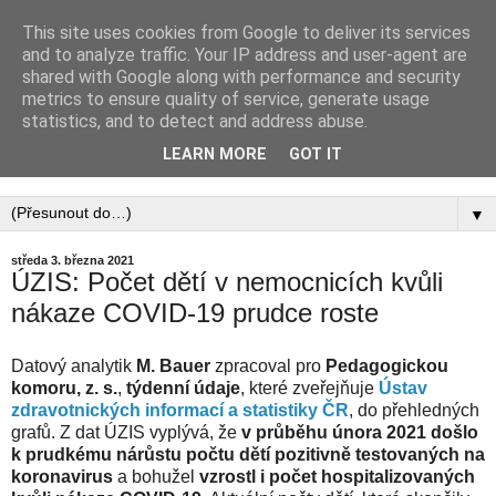
This site uses cookies from Google to deliver its services
PEDAGOGICKÁ
and to analyze traffic. Your IP address and user-agent are
shared with Google along with performance and security
KOMORA, ZAPSANÝ
metrics to ensure quality of service, generate usage
statistics, and to detect and address abuse.
SPOLEK
LEARN MORE
GOT IT
▼
středa 3. března 2021
ÚZIS: Počet dětí v nemocnicích kvůli
nákaze COVID-19 prudce roste
Datový analytik
M. Bauer
zpracoval pro
Pedagogickou
komoru, z. s.
,
týdenní údaje
, které zveřejňuje
Ústav
zdravotnických informací a statistiky ČR
, do přehledných
grafů. Z dat ÚZIS vyplývá, že
v průběhu února 2021 došlo
k prudkému nárůstu počtu dětí pozitivně testovaných na
koronavirus
a bohužel
vzrostl i počet hospitalizovaných