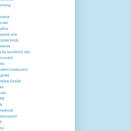
inning
rodesk
ostat
ydice
opská unie
opské fondy
cebook
ulta sociálních věd
ancování
sko
mativní hodnocení
ografie
ntišek Dobšík
ika
uite
PR
fy
motnosti
rmonogram
P
jný