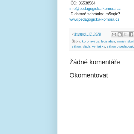
IČO: 06538584
info@pedagogicka-komora.cz
ID datové schránky: m5xqie7
www.pedagogicka-komora.cz
v
listopadu 17, 2020
Štítky:
koronavirus
,
legislativa
,
ministr škol
zákon
,
vláda
,
vyhlášky
,
zákon o pedagogi
Žádné komentáře:
Okomentovat