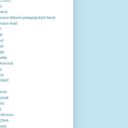
O 2011
G
stenti
ciace děkanů pedagogických fakult
ciace krajů
P
it
st
aš
gie
efity
rkovcová
g
usy
RMAT
kevní
í jazyk
inci
IL
-off score
ESHA
opis