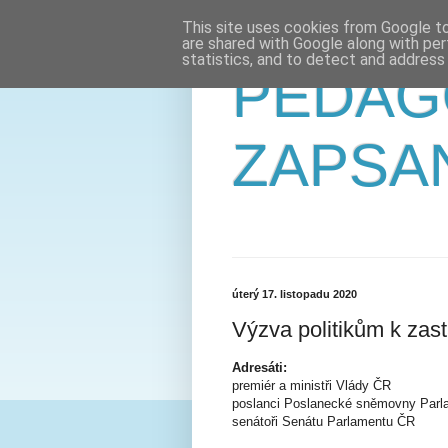
This site uses cookies from Google to 
are shared with Google along with per
statistics, and to detect and address
PEDAG
ZAPSA
úterý 17. listopadu 2020
Výzva politikům k zast
Adresáti:
premiér a ministři Vlády ČR
poslanci Poslanecké sněmovny Par
senátoři Senátu Parlamentu ČR