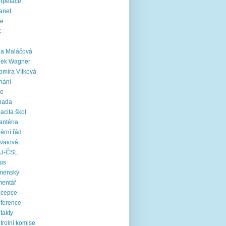
erpelace
ranet
ie
C
na Maláčová
nek Wagner
omíra Vítková
nání
le
nada
acita škol
anténa
iérní řád
vaiová
U-ČSL
us
menský
mentář
ncepce
ference
takty
trolní komise