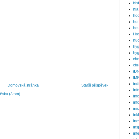
his
hla
ho
hom
hos
Hos
hud
hyg
hyg
ch
ch
iD
IM
ind
Domovská stránka
Starší příspěvek
inf
pěvku (Atom)
inf
inf
ini
ink
ino
ins
int