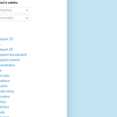
šení k odběru
říspěvky
omentáře
stupeň ZŠ
6
stupeň ZŠ
ptační koordinátoři
ptační období
inistrativa
ce
ní plán
editace
uálně
uální téma
ernativy
lýzy
ličtina
eta