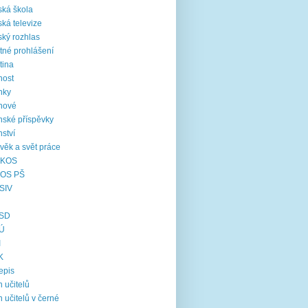
ká škola
ká televize
ký rozhlas
tné prohlášení
tina
nost
nky
nové
nské příspěvky
nství
věk a svět práce
KOS
OS PŠ
SIV
SD
Ú
I
K
epis
 učitelů
 učitelů v černé