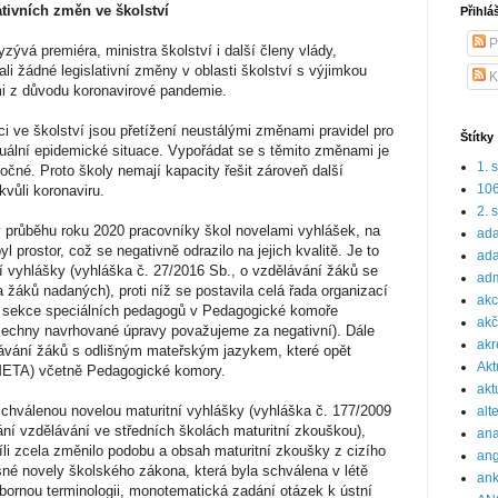
ativních změn ve školství
Přihlá
P
ývá premiéra, ministra školství i další členy vlády,
li žádné legislativní změny v oblasti školství s výjimkou
K
mi z důvodu koronavirové pandemie.
níci ve školství jsou přetížení neustálými změnami pravidel pro
Štítky
tuální epidemické situace. Vypořádat se s těmito změnami je
1. 
očné. Proto školy nemají kapacity řešit zároveň další
10
kvůli koronaviru.
2. 
l v průběhu roku 2020 pracovníky škol novelami vyhlášek, na
ada
l prostor, což se negativně odrazilo na jejich kvalitě. Je to
ada
í vyhlášky (vyhláška č. 27/2016 Sb., o vzdělávání žáků se
adm
 žáků nadaných), proti níž se postavila celá řada organizací
ak
ka sekce speciálních pedagogů v Pedagogické komoře
akč
šechny navrhované úpravy považujeme za negativní). Dále
akr
ávání žáků s odlišným mateřským jazykem, které opět
Akt
 META) včetně Pedagogické komory.
akt
chválenou novelou maturitní vyhlášky (vyhláška č. 177/2009
alt
ní vzdělávání ve středních školách maturitní zkouškou),
ana
li zcela změnilo podobu a obsah maturitní zkoušky z cizího
ang
šné novely školského zákona, která byla schválena v létě
ank
bornou terminologii, monotematická zadání otázek k ústní