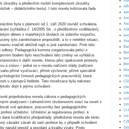
AN
ti zkoušky a především rozbití komplexnosti zkoušky
AŘ
ožek – didaktického testu). I tuto novelu kritizovala řada
asi
Aso
Aso
prázdnin byla s platností od 1. září 2020 rovněž schválena
ávání (vyhláška č. 14/2005 Sb., o předškolním vzdělávání),
AS
ouletým dětem v mateřských školách ze státního rozpočtu,
aud
uceny tyto zaměstnance propouštět, a to v nelehké situaci,
Ava
aviru značně obtížně najít si jiné zaměstnání. Proti této
Bal
é odbory. Pedagogická komora zorganizovala petici s
Bel
ž prvním bodem bylo neschválení této změny ve vyhlášce.
ben
stanovisko k další novele, kterou přes opakované protesty
Be
u a znovu – jedná se o novelu nařízení vlády (nařízení
blo
ozsahu přímé vyučovací, přímé výchovné, přímé speciálně
ca
chologické činnosti pedagogických pracovníků), která
sti u zástupců ředitele. Tato novelizace byla nakonec
CE
ykoliv dojít k jejímu schválení.
cíle
cír
ovně projednávána novela zákona o pedagogických
ciz
rnými analýzami i zahraničními zkušenostmi staví na roveň s
ciz
studovali své aprobace, pracovníky bez pedagogického
CL
rofesi učitelství. Učitelství je regulovanou profesí, k
cut
t dané kvalifikační předpoklady, předložená novela ale tento
CZ
kový zásadní zásah do naší profese by v případě schválení
čas
y narušil prestiž a povolání a kvalitu výuky. Proto