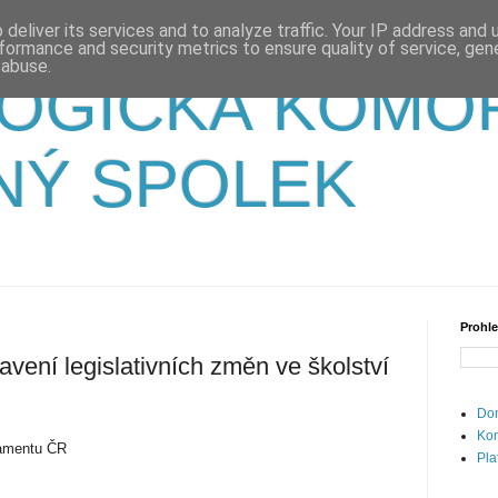
deliver its services and to analyze traffic. Your IP address and
formance and security metrics to ensure quality of service, ge
 abuse.
OGICKÁ KOMO
NÝ SPOLEK
Prohle
avení legislativních změn ve školství
Dom
Kon
lamentu ČR
Pla