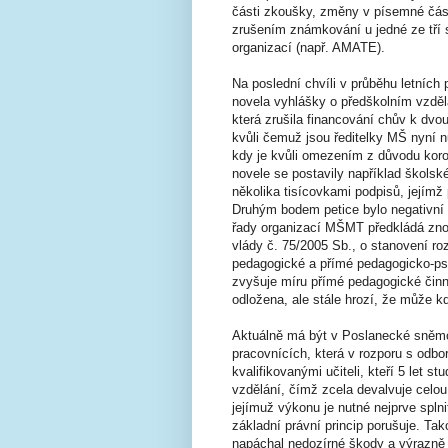
části zkoušky, změny v písemné čás
zrušením známkování u jedné ze tří sl
organizací (např. AMATE).
Na poslední chvíli v průběhu letních 
novela vyhlášky o předškolním vzděl
která zrušila financování chův k dv
kvůli čemuž jsou ředitelky MŠ nyní n
kdy je kvůli omezením z důvodu koron
novele se postavily například školsk
několika tisícovkami podpisů, jejím
Druhým bodem petice bylo negativní 
řady organizací MŠMT předkládá znov
vlády č. 75/2005 Sb., o stanovení r
pedagogické a přímé pedagogicko-psy
zvyšuje míru přímé pedagogické činno
odložena, ale stále hrozí, že může kd
Aktuálně má být v Poslanecké sněm
pracovnících, která v rozporu s odbo
kvalifikovanými učiteli, kteří 5 let 
vzdělání, čímž zcela devalvuje celou p
jejímuž výkonu je nutné nejprve splni
základní právní princip porušuje. Ta
napáchal nedozírné škody a výrazně b