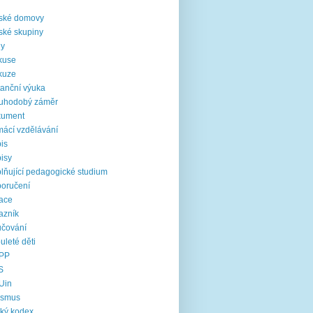
i
ské domovy
ské skupiny
ny
kuse
kuze
tanční výuka
ouhodobý záměr
kument
ácí vzdělávání
is
isy
lňující pedagogické studium
oručení
ace
azník
čování
uleté děti
PP
S
Uin
asmus
cký kodex