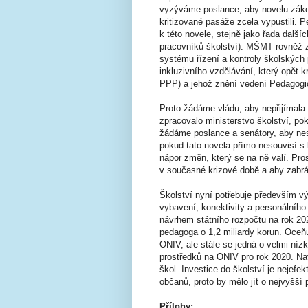
vyzýváme poslance, aby novelu zákon
kritizované pasáže zcela vypustili. 
k této novele, stejně jako řada dalš
pracovníků školství). MŠMT rovněž z
systému řízení a kontroly školských 
inkluzivního vzdělávání, který opět 
PPP) a jehož znění vedení Pedagogi
Proto žádáme vládu, aby nepřijímala
zpracovalo ministerstvo školství, p
žádáme poslance a senátory, aby ne
pokud tato novela přímo nesouvisí s
nápor změn, který se na ně valí. Pro
v současné krizové době a aby zabrán
Školství nyní potřebuje především v
vybavení, konektivity a personálního
návrhem státního rozpočtu na rok 202
pedagoga o 1,2 miliardy korun. Oceňu
ONIV, ale stále se jedná o velmi níz
prostředků na ONIV pro rok 2020. Na
škol. Investice do školství je nejefe
občanů, proto by mělo jít o nejvyšší p
Přílohy: