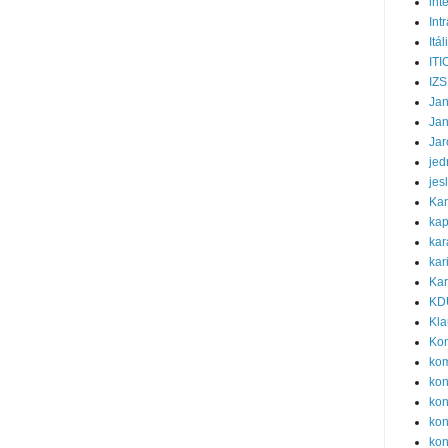
int
Int
Itál
ITI
IZS
Ja
Ja
Jar
jed
jes
Ka
kap
kar
kar
Kar
KD
Kla
Ko
ko
ko
kon
kon
kon