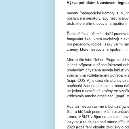
Výzva politikům k zastavení legisl
Vedení Pedagogické komory, z. s., vyz
poslance a senátory, aby neschvalova
těch, které přímo souvisí s opatření
Ředitelé škol, učitelé i další pracov
fungování škol, která vycházejí z ak
pro pedagogy, rodiče i žáky velmi nár
změny, které nesouvisí s opatřeními 
Ministr školství Robert Plaga zahlti
jejichž přípravu a připomínkování neby
především chystaná novela inkluzivn
speciálními vzdělávacími potřebami a
(např. ČOSIV) a která dle stanovis
nepřináší žádnou pozitivní změnu (v
se jedná o navržené změny ve vzděl
kritizovalo mnoho organizací (např.
Rovněž nesouhlasíme s bohužel již s
Sb., o bližších podmínkách ukončová
kterou MŠMT v říjnu na poslední chví
jazyka, a to daleko nad rámec příslu
2020 (rozšíření obsahu zkoušky o od