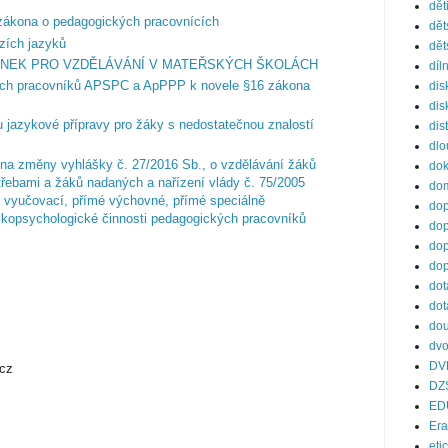
dět
 zákona o pedagogických pracovnících
dět
izích jazyků
dět
ÍNEK PRO VZDĚLÁVÁNÍ V MATEŘSKÝCH ŠKOLÁCH
díl
ých pracovníků APSPC a ApPPP k novele §16 zákona
dis
dis
 jazykové přípravy pro žáky s nedostatečnou znalostí
dis
dl
na změny vyhlášky č. 27/2016 Sb., o vzdělávání žáků
do
řebami a žáků nadaných a nařízení vlády č. 75/2005
dom
é vyučovací, přímé výchovné, přímé speciálně
dop
kopsychologické činnosti pedagogických pracovníků
dop
dop
dop
dot
dot
dou
dvo
DV
cz
DZ
ED
Er
eti