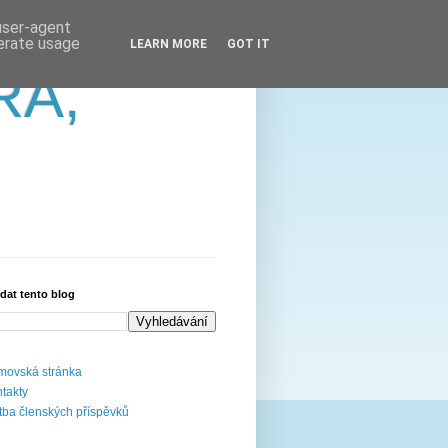
 user-agent
nerate usage
LEARN MORE
GOT IT
RA,
dat tento blog
ovská stránka
takty
tba členských příspěvků