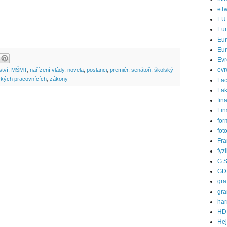
eTw
EU
Eu
Eur
Eur
Evr
evr
ství
,
MŠMT
,
nařízení vlády
,
novela
,
poslanci
,
premiér
,
senátoři
,
školský
ckých pracovnících
,
zákony
Fa
Fak
fin
Fin
for
fot
Fra
fyz
G S
GD
gra
gra
ha
HD
He