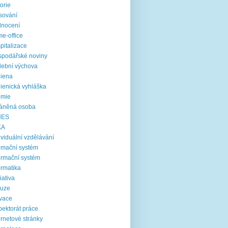
torie
sování
dnocení
e-office
pitalizace
podářské noviny
ební výchova
iena
ienická vyhláška
emie
ráněná osoba
NES
KA
ividuální vzdělávání
omační systém
ormační systém
ormatika
ciativa
luze
vace
pektorát práce
ernetové stránky