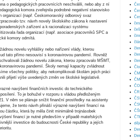
a o pedagogických pracovnících neschválili, nebo aby z ní
Čes
Pedagogická komora zveřejnila podrobné negativní stanovisko
Čes
ích organizací (např. Českomoravský odborový svaz
Čes
pracovalo tzv. návrh novely školského zákona k nastavení
čes
poradenských zařízení a k racionalizaci systému
češ
kritizovala řada organizací (např. asociace pracovníků SPC a
čin
cké komory odmítá.
člá
čle
 žádnou novelu vyhlášky nebo nařízení vlády, kterou
čle
okud tato přímo nesouvisí s koronavirovou pandemií. Rovněž
schvalovali žádnou novelu zákona, kterou zpracovalo MŠMT,
čle
 koronavirovou pandemií. Školy nemají kapacity zvládnout
Člo
síme všechny politiky, aby nekomplikovali školám jejich práci
ČM
ili přijetí výše uvedených změn ve školské legislativě.
ČM
ČO
ýrazné navýšení finančních investic do technického
ČR
 posílení. To je bohužel v rozporu s vládou předloženým
ČS
1. V něm se plánuje snížit finanční prostředky na asistenty
ČS
jeme, že tento návrh přináší výrazné navýšení financí na
ČŠ
kou částku, která by měla činit minimálně trojnásobek
výšení financí je nutné především v případě mateřských
ČT
ktivnější investice do budoucnosti České republiky a jejích
děj
rioritu.
Den
Den