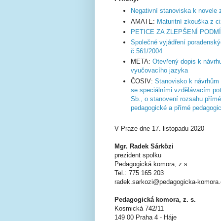
Negativní stanoviska k novele
AMATE:
Maturitní zkouška z c
PETICE ZA ZLEPŠENÍ PODM
Společné vyjádření poradensk
č.561/2004
META:
Otevřený dopis k návrhu
vyučovacího jazyka
ČOSIV:
Stanovisko k návrhům 
se speciálními vzdělávacím pot
Sb., o stanovení rozsahu přím
pedagogické a přímé pedagogic
V Praze dne 17. listopadu 2020
Mgr. Radek Sárközi
prezident spolku
Pedagogická komora, z.s.
Tel.: 775 165 203
radek.sarkozi@pedagogicka-komora.
Pedagogická komora, z. s.
Kosmická 742/11
149 00 Praha 4 - Háje