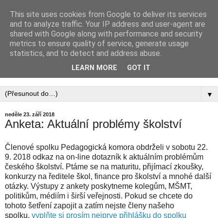
This site uses cookies from Google to deliver its services
PEDAGOGICKÁ
and to analyze traffic. Your IP address and user-agent are
shared with Google along with performance and security
KOMORA, ZAPSANÝ
metrics to ensure quality of service, generate usage
statistics, and to detect and address abuse.
SPOLEK
LEARN MORE
GOT IT
▼
neděle 23. září 2018
Anketa: Aktuální problémy školství
Členové spolku Pedagogická komora obdrželi v sobotu 22.
9. 2018 odkaz na on-line dotazník k aktuálním problémům
českého školství. Ptáme se na maturitu, přijímací zkoušky,
konkurzy na ředitele škol, finance pro školství a mnohé další
otázky. Výstupy z ankety poskytneme kolegům, MŠMT,
politikům, médiím i širší veřejnosti. Pokud se chcete do
tohoto šetření zapojit a zatím nejste členy našeho
spolku,
vyplňte si prosím nejprve přihlášku do spolku