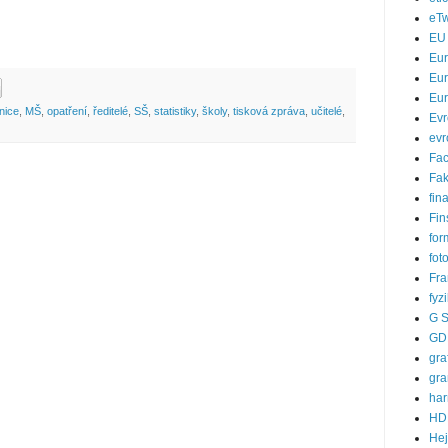
eTw
EU
Eu
Eur
Eur
nice
,
MŠ
,
opatření
,
ředitelé
,
SŠ
,
statistiky
,
školy
,
tisková zpráva
,
učitelé
,
Evr
evr
Fa
Fak
fin
Fin
for
fot
Fra
fyz
G S
GD
gra
gra
ha
HD
He