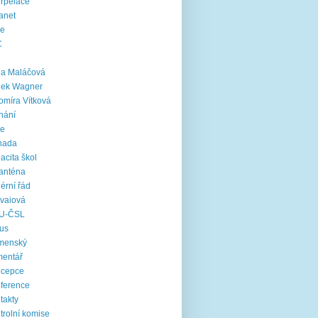
erpelace
ranet
ie
C
na Maláčová
nek Wagner
omíra Vítková
nání
le
nada
acita škol
anténa
iérní řád
vaiová
U-ČSL
us
menský
mentář
ncepce
ference
takty
trolní komise