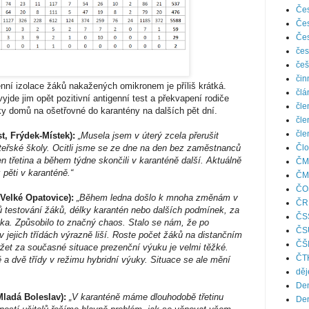
Čes
Čes
Čes
čes
češ
čin
enní izolace žáků nakažených omikronem je příliš krátká.
člá
vyjde jim opět pozitivní antigenní test a překvapení rodiče
čle
ky domů na ošetřovné do karantény na dalších pět dní.
čle
čle
t, Frýdek-Místek):
„Musela jsem v úterý zcela přerušit
teřské školy. Ocitli jsme se ze dne na den bez zaměstnanců
Člo
n třetina a během týdne skončili v karanténě další. Aktuálně
ČM
 pěti v karanténě.“
ČM
ČO
 Velké Opatovice):
„Během ledna došlo k mnoha změnám v
ČR
ů testování žáků, délky karantén nebo dalších podmínek, za
ČS
ka. Způsobilo to značný chaos. Stalo se nám, že po
ČS
v jejich třídách výrazně liší. Roste počet žáků na distančním
ČŠ
ržet za současné situace prezenční výuku je velmi těžké.
ČT
a dvě třídy v režimu hybridní výuky. Situace se ale mění
děj
Den
Mladá Boleslav):
„V karanténě máme dlouhodobě třetinu
Den