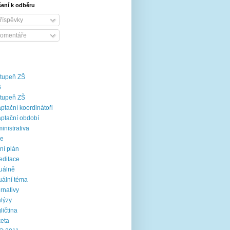
šení k odběru
říspěvky
omentáře
stupeň ZŠ
6
stupeň ZŠ
ptační koordinátoři
ptační období
inistrativa
ce
ní plán
editace
uálně
uální téma
ernativy
lýzy
ličtina
eta