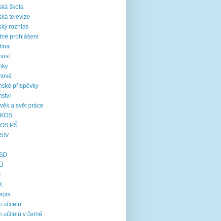
ká škola
ká televize
ký rozhlas
tné prohlášení
tina
nost
nky
nové
nské příspěvky
nství
věk a svět práce
KOS
OS PŠ
SIV
SD
Ú
I
K
epis
 učitelů
 učitelů v černé