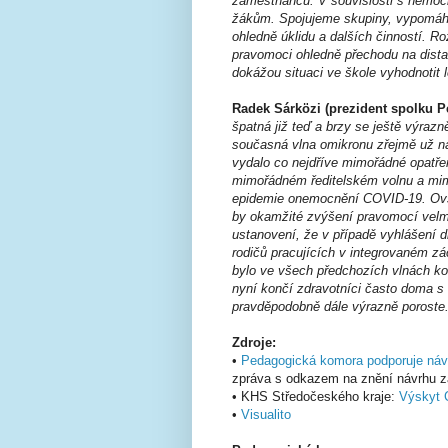
zaměstnanců. V souvislosti s nemocn
žákům. Spojujeme skupiny, vypomáhají 
ohledně úklidu a dalších činností. Ro
pravomoci ohledně přechodu na distan
dokážou situaci ve škole vyhodnotit 
Radek Sárközi (prezident spolku 
špatná již teď a brzy se ještě výraz
současná vlna omikronu zřejmě už na
vydalo co nejdříve mimořádné opatře
mimořádném ředitelském volnu a mi
epidemie onemocnění COVID-19. Ovšem
by okamžité zvýšení pravomocí velm
ustanovení, že v případě vyhlášení d
rodičů pracujících v integrovaném z
bylo ve všech předchozích vlnách kov
nyní končí zdravotníci často doma s 
pravděpodobně dále výrazně poroste.
Zdroje:
•
Pedagogická komora podporuje návr
zpráva s odkazem na znění návrhu z
• KHS Středočeského kraje:
Výskyt C
•
Visualito