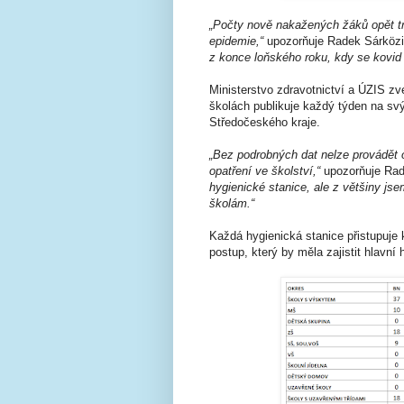
„Počty nově nakažených žáků opět tr
epidemie,“
upozorňuje Radek Sárközi
z konce loňského roku, kdy se kovid p
Ministerstvo zdravotnictví a ÚZIS zv
školách publikuje každý týden na sv
Středočeského kraje.
„Bez podrobných dat nelze provádět o
opatření ve školství,“
upozorňuje Rad
hygienické stanice, ale z většiny js
školám.“
Každá hygienická stanice přistupuje 
postup, který by měla zajistit hlavní