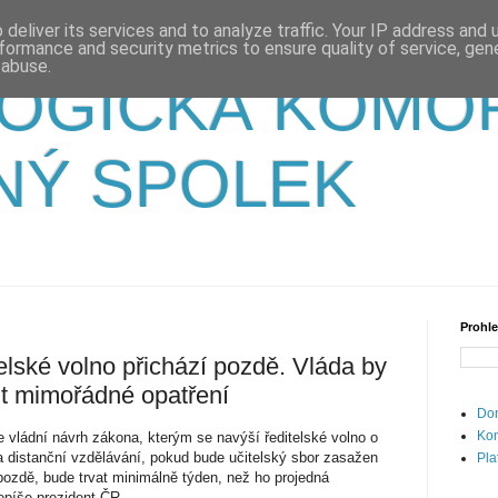
deliver its services and to analyze traffic. Your IP address and
formance and security metrics to ensure quality of service, ge
 abuse.
OGICKÁ KOMO
NÝ SPOLEK
Prohle
elské volno přichází pozdě. Vláda by
ut mimořádné opatření
Dom
Kon
 vládní návrh zákona, kterým se navýší ředitelské volno o
a distanční vzdělávání, pokud bude učitelský sbor zasažen
Pla
ozdě, bude trvat minimálně týden, než ho projedná
píše prezident ČR.