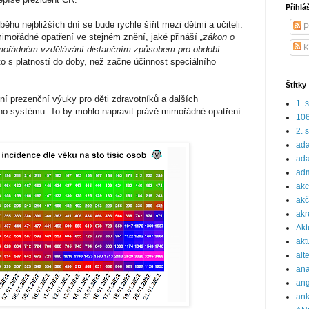
Přihlá
ěhu nejbližších dní se bude rychle šířit mezi dětmi a učiteli.
P
imořádné opatření ve stejném znění, jaké přináší
„zákon o
K
mořádném vzdělávání distančním způsobem pro období
 to s platností do doby, než začne účinnost speciálního
Štítky
í prezenční výuky pro děti zdravotníků a dalších
1. 
ho systému. To by mohlo napravit právě mimořádné opatření
10
2. 
ada
ada
adm
ak
akč
akr
Akt
akt
alt
ana
ang
ank