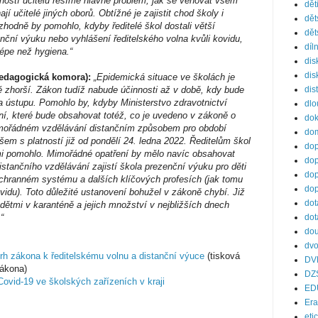
ostí učitelů řešíme hlavně problém, jak se věnovat všem
dět
učitelé jiných oborů. Obtížné je zajistit chod školy i
dět
zhodně by pomohlo, kdyby ředitelé škol dostali větší
dět
ční výuku nebo vyhlášení ředitelského volna kvůli kovidu,
díl
lépe než hygiena.“
dis
dis
Pedagogická komora):
„Epidemická situace ve školách je
ně zhorší. Zákon tudíž nabude účinnosti až v době, kdy bude
dis
 ústupu. Pomohlo by, kdyby Ministerstvo zdravotnictví
dl
ní, které bude obsahovat totéž, co je uvedeno v zákoně o
do
mořádném vzdělávání distančním způsobem pro období
dom
 s platností již od pondělí 24. ledna 2022. Ředitelům škol
dop
i pomohlo. Mimořádné opatření by mělo navíc obsahovat
dop
istančního vzdělávání zajistí škola prezenční výuku pro děti
dop
áchranném systému a dalších klíčových profesích (jak tomu
dop
idu). Toto důležité ustanovení bohužel v zákoně chybí. Již
dot
dětmi v karanténě a jejich množství v nejbližších dnech
“
dot
dou
dvo
h zákona k ředitelskému volnu a distanční výuce
(tisková
DV
ákona)
DZ
ovid-19 ve školských zařízeních v kraji
ED
Er
eti