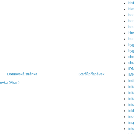
his
hla
ho
hom
hos
Hos
hud
hyg
hyg
ch
ch
iD
Domovská stránka
Starší příspěvek
IM
ind
pěvku (Atom)
inf
inf
inf
ini
ink
ino
ins
int