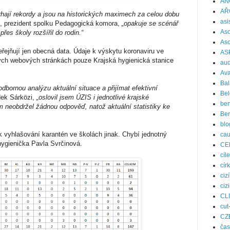
AN
AŘ
hají rekordy a jsou na historických maximech za celou dobu
asi
, prezident spolku Pedagogická komora,
„opakuje se scénář
Aso
řes školy rozšířil do rodin.“
Aso
eřejňují jen obecná data. Údaje k výskytu koronaviru ve
AS
ých webových stránkách pouze Krajská hygienická stanice
aud
Ava
Bal
dbornou analýzu aktuální situace a přijímat efektivní
Bel
ek Sárközi,
„oslovil jsem ÚZIS i jednotlivé krajské
ben
em neobdržel žádnou odpověď, natož aktuální statistiky ke
Be
blo
k vyhlašování karantén ve školách jinak. Chybí jednotný
ca
 hygienička Pavla Svrčinová.
CE
cíle
cír
ciz
ciz
CL
cut
CZ
čas