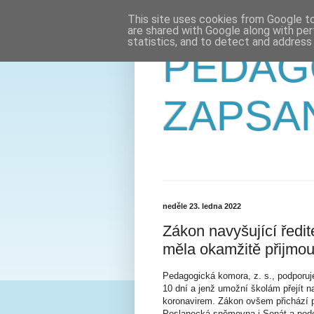
This site uses cookies from Google to 
are shared with Google along with per
statistics, and to detect and address
PEDAG
ZAPSA
neděle 23. ledna 2022
Zákon navyšující ředit
měla okamžitě přijmo
Pedagogická komora, z. s., podporuje
10 dní a jenž umožní školám přejít n
koronavirem. Zákon ovšem přichází p
Poslanecká sněmovna i Senát a pode