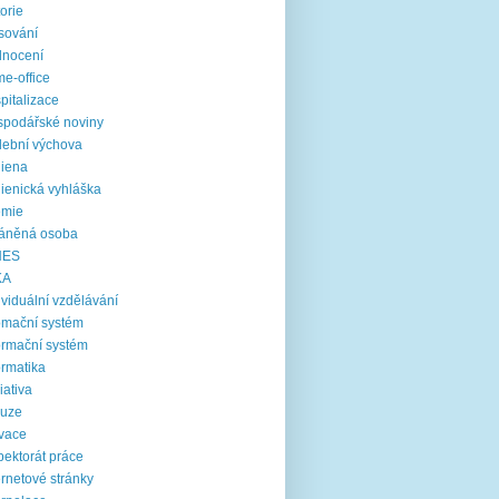
torie
sování
dnocení
e-office
pitalizace
podářské noviny
ební výchova
iena
ienická vyhláška
emie
ráněná osoba
NES
KA
ividuální vzdělávání
omační systém
ormační systém
ormatika
ciativa
luze
vace
pektorát práce
ernetové stránky