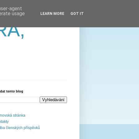
 user-agent
nerate usage
LEARN MORE
GOT IT
RA,
dat tento blog
ovská stránka
takty
tba členských příspěvků