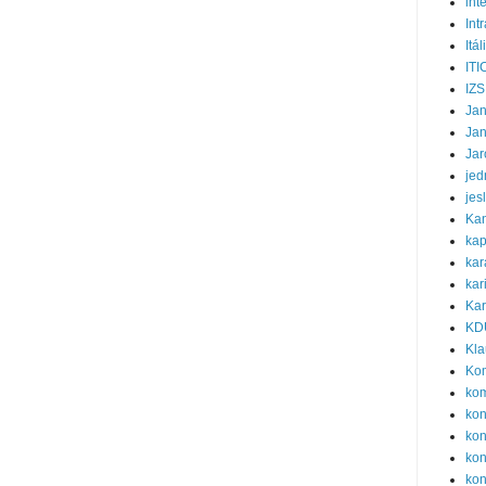
int
Int
Itál
ITI
IZS
Ja
Ja
Jar
jed
jes
Ka
kap
kar
kar
Kar
KD
Kla
Ko
ko
ko
kon
kon
kon