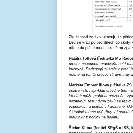
Zkušenosti ze škol ukazují, že pětid
Děti se vrátí po pěti dnech do školy, 
místo do práce musí jít s dětmi zpát
Natália Toflová (ředitelka MŠ Rados
provoz na jednom pracovišti naší ma
kuchyně. Pedagogů zůstala v práci je
máme na tomto pracovišti dvě třídy z
Markéta Emmer Illová (učitelka ZŠ
opatřeních, například ohledně termín
kterých může probíhat prezenční výu
pozitivním testu dvou žáků se režim 
vzdělávání a učitelů v karanténě. Ud
Aktuálně máme dvě třídy v karanténě 
prakticky z hodiny na hodinu.“
Štefan Klíma (ředitel SPgŠ a ISŠ, 