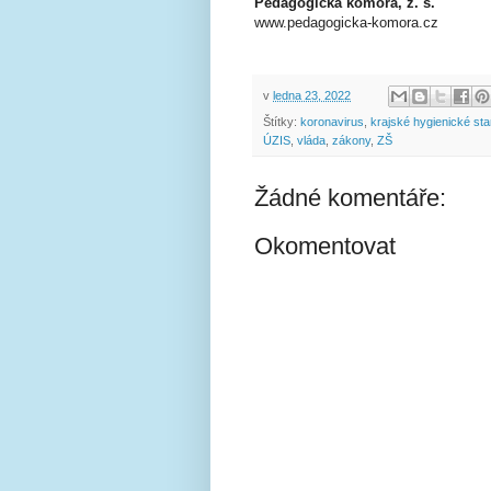
Pedagogická komora, z. s.
www.pedagogicka-komora.cz
v
ledna 23, 2022
Štítky:
koronavirus
,
krajské hygienické sta
ÚZIS
,
vláda
,
zákony
,
ZŠ
Žádné komentáře:
Okomentovat