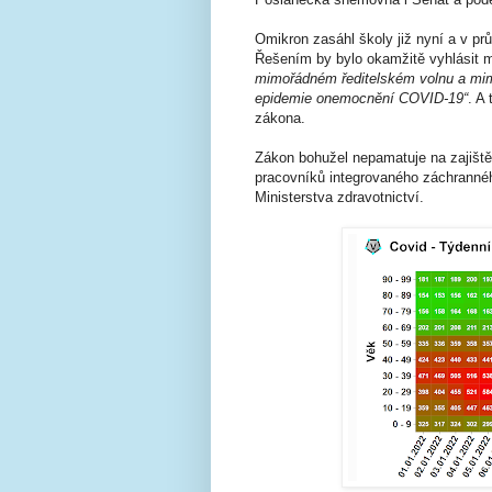
Omikron zasáhl školy již nyní a v průb
Řešením by bylo okamžitě vyhlásit m
mimořádném ředitelském volnu a mi
epidemie onemocnění COVID-19“
. A
zákona.
Zákon bohužel nepamatuje na zajištěn
pracovníků integrovaného záchranné
Ministerstva zdravotnictví.