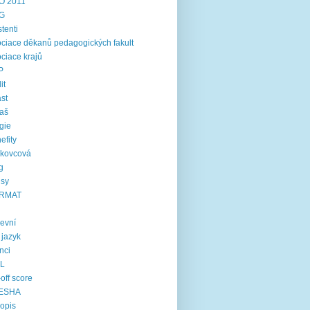
O 2011
G
stenti
ciace děkanů pedagogických fakult
ciace krajů
P
it
st
aš
gie
efity
rkovcová
g
usy
RMAT
kevní
í jazyk
inci
IL
-off score
ESHA
opis