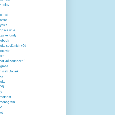
inning
rodesk
ostat
ydice
opská unie
opské fondy
cebook
ulta sociálních věd
ancování
sko
mativní hodnocení
ografie
ntišek Dobšík
ika
uite
PR
fy
motnosti
rmonogram
P
jný