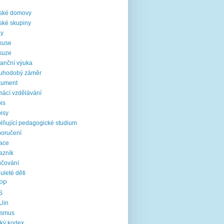
i
ské domovy
ské skupiny
ny
kuse
kuze
tanční výuka
ouhodobý záměr
kument
ácí vzdělávání
is
isy
lňující pedagogické studium
oručení
ace
azník
čování
uleté děti
PP
S
Uin
asmus
cký kodex