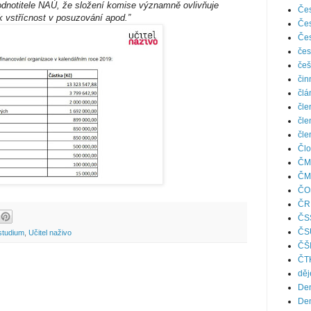
hodnotitele NAÚ, že složení komise významně ovlivňuje
Čes
pak vstřícnost v posuzování apod.”
Čes
Čes
čes
češ
čin
člá
čle
čle
čle
Člo
ČM
ČM
ČO
ČR
ČS
ČS
studium
,
Učitel naživo
ČŠ
ČT
děj
Den
Den