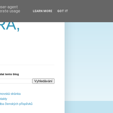
 user-agent
nerate usage
LEARN MORE
GOT IT
RA,
dat tento blog
ovská stránka
takty
tba členských příspěvků