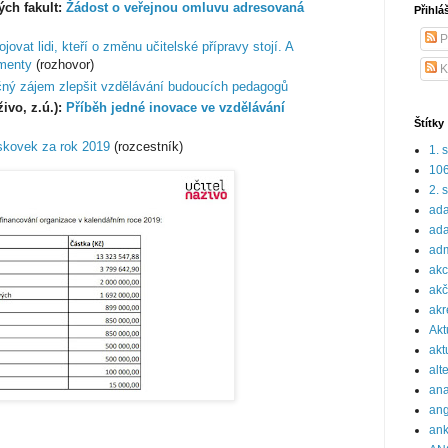
ch fakult:
Žádost o veřejnou omluvu adresovaná
Přihlá
P
ovat lidi, kteří o změnu učitelské přípravy stojí. A
menty
(rozhovor)
K
ný zájem zlepšit vzdělávání budoucích pedagogů
ivo, z.ú.):
Příběh jedné inovace ve vzdělávání
Štítky
skovek za rok 2019
(rozcestník)
1. 
10
2. 
ada
ada
adm
ak
akč
akr
Akt
akt
alt
ana
ang
ank