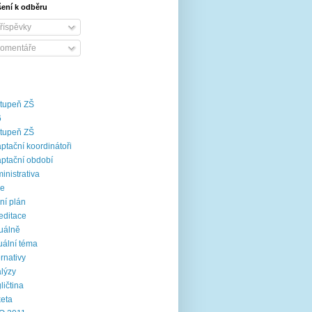
šení k odběru
říspěvky
omentáře
stupeň ZŠ
6
stupeň ZŠ
ptační koordinátoři
ptační období
inistrativa
ce
ní plán
editace
uálně
uální téma
ernativy
lýzy
ličtina
eta