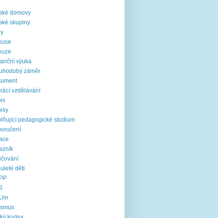
i
ské domovy
ské skupiny
ny
kuse
kuze
tanční výuka
ouhodobý záměr
kument
ácí vzdělávání
is
isy
lňující pedagogické studium
oručení
ace
azník
čování
uleté děti
PP
S
Uin
asmus
cký kodex