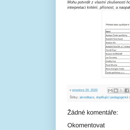
Mohu potvrdit z vlastní zkušenosti 
interpretaci kritérií, přísnost, a nao
v
prosince 20, 2020
Štítky:
akreditace
,
doplňující pedagogické 
Žádné komentáře:
Okomentovat