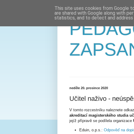
This site uses cookies from Google to 
are shared with Google along with per
statistics, and to detect and address
PEDAG
ZAPSA
neděle 20. prosince 2020
Učitel naživo - neúsp
V tomto rozcestníku naleznete odkazy
akreditací magisterského studia uči
jejíž přípravě se podílela organizace
Eduin, o.p.s.:
Odpověď na dopi