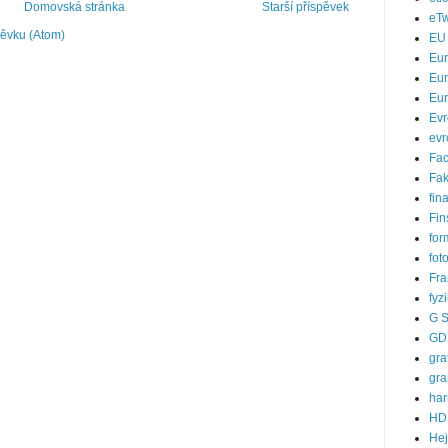
Domovská stránka
Starší příspěvek
eTw
pěvku (Atom)
EU
Eu
Eur
Eur
Evr
evr
Fa
Fak
fin
Fin
for
fot
Fra
fyz
G S
GD
gra
gra
ha
HD
He