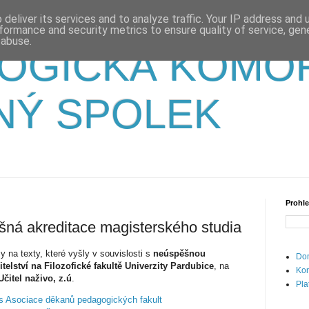
deliver its services and to analyze traffic. Your IP address and
formance and security metrics to ensure quality of service, ge
 abuse.
OGICKÁ KOMO
NÝ SPOLEK
Prohle
ěšná akreditace magisterského studia
 na texty, které vyšly v souvislosti s
neúspěšnou
Dom
telství na Filozofické fakultě Univerzity Pardubice
, na
Kon
Učitel naživo, z.ú
.
Pla
s Asociace děkanů pedagogických fakult