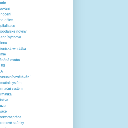
torie
sování
dnocení
e-office
pitalizace
podářské noviny
ební výchova
iena
ienická vyhláška
emie
ráněná osoba
NES
KA
ividuální vzdělávání
omační systém
ormační systém
ormatika
ciativa
luze
vace
pektorát práce
ernetové stránky