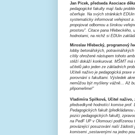
Jan Picek, předseda Asociace děk
pedagogické fakulty mají řadu problé
očerňuje. Na svých stránkách EDUin m
systematicky informovat veřejnost a 
propojovat odbornou a širokou veřejn
prostoru". Citace pana Hřebeckého, 
hodnotami, na nichž si EDUin zaklád
Miroslav Hřebecký, programový ředi
lobby betonářských, potravinářských
cítily ohrožené nástupem tohoto amb
stěží dokáží konkurovat. MŠMT má ve
učitelů jako jeden ze základních prob
Učiteli naživo je pedagogická praxe
porovnání s fakultami. Výsledek akr
nemůžou být myšleny vážně… Až bude
připomeňme!”
Vladimíra Spilková, Učitel naživo, 
předsedkyně hodnotící komise prof.
Pedagogických fakult (předkládanou 
pozici pedagogických fakult), zprav
na PedF UP v Olomouci podřízenou té
provázející posuzování naší žádosti 
komisemi „sestavenými na jedno použit