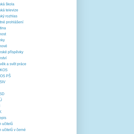
ká škola
ká televize
ký rozhlas
tné prohlášení
tina
nost
nky
nové
nské příspěvky
nství
věk a svět práce
KOS
OS PŠ
SIV
SD
Ú
I
K
epis
 učitelů
 učitelů v černé