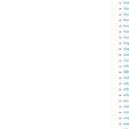
his
hla
ho
hom
hos
Hos
hud
hyg
hyg
ch
ch
iD
IM
ind
inf
inf
inf
ini
ink
ino
ins
int