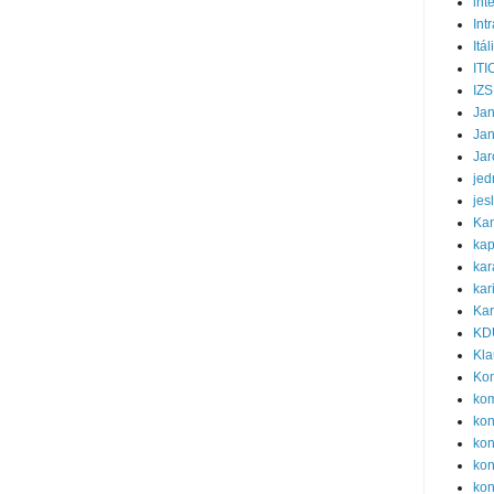
int
Int
Itál
ITI
IZS
Ja
Ja
Jar
jed
jes
Ka
kap
kar
kar
Kar
KD
Kla
Ko
ko
ko
kon
kon
kon