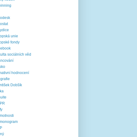
inning
rodesk
ostat
ydice
opská unie
opské fondy
cebook
ulta sociálních věd
ancování
sko
mativní hodnocení
ografie
ntišek Dobšík
ika
uite
PR
fy
motnosti
rmonogram
P
jný