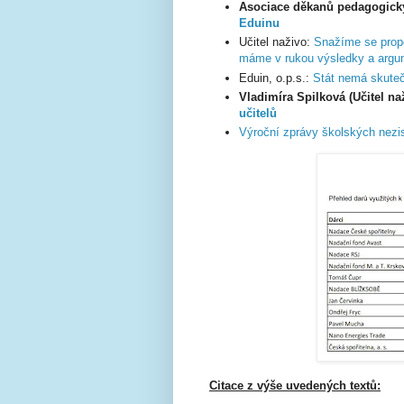
Asociace děkanů pedagogický
Eduinu
Učitel naživo:
Snažíme se propoj
máme v rukou výsledky a argu
Eduin, o.p.s.:
Stát nemá skuteč
Vladimíra Spilková (Učitel naž
učitelů
Výroční zprávy školských nezi
Citace z výše uvedených textů: