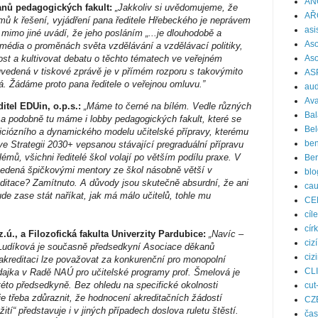
AN
anů pedagogických fakult:
„Jakkoliv si uvědomujeme, že
AŘ
mů k řešení, vyjádření pana ředitele Hřebeckého je neprávem
asi
imo jiné uvádí, že jeho posláním „...je dlouhodobě a
Aso
média o proměnách světa vzdělávání a vzdělávací politiky,
ost a kultivovat debatu o těchto tématech ve veřejném
Aso
uvedená v tiskové zprávě je v přímém rozporu s takovýmito
AS
á. Žádáme proto pana ředitele o veřejnou omluvu.”
aud
Ava
tel EDUin, o.p.s.:
„Máme to černé na bílém. Vedle různých
Bal
 a podobně tu máme i lobby pedagogických fakult, které se
Bel
iciózního a dynamického modelu učitelské přípravy, kterému
ben
 Strategii 2030+ vepsanou stávající pregraduální přípravu
lémů, všichni ředitelé škol volají po větším podílu praxe. V
Be
 vedená špičkovými mentory ze škol násobně větší v
blo
editace? Zamítnuto. A důvody jsou skutečně absurdní, že ani
ca
 zase stát naříkat, jak má málo učitelů, tohle mu
CE
cíle
cír
z.ú., a Filozofická fakulta Univerzity Pardubice:
„Navíc –
ciz
 Ludíková je současně předsedkyní Asociace děkanů
ciz
akreditaci lze považovat za konkurenční pro monopolní
CL
odajka v Radě NAÚ pro učitelské programy prof. Šmelová je
to předsedkyně. Bez ohledu na specifické okolnosti
cut
je třeba zdůraznit, že hodnocení akreditačních žádostí
CZ
í“ představuje i v jiných případech doslova ruletu štěstí.
čas