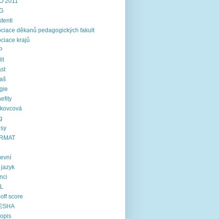
O 2011
G
stenti
ciace děkanů pedagogických fakult
ciace krajů
P
it
st
aš
gie
efity
rkovcová
g
usy
RMAT
kevní
í jazyk
inci
IL
-off score
ESHA
opis