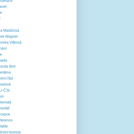
erpelace
ranet
ie
C
na Maláčová
nek Wagner
omíra Vítková
nání
le
nada
acita škol
anténa
iérní řád
vaiová
U-ČSL
us
menský
mentář
ncepce
ference
takty
trolní komise