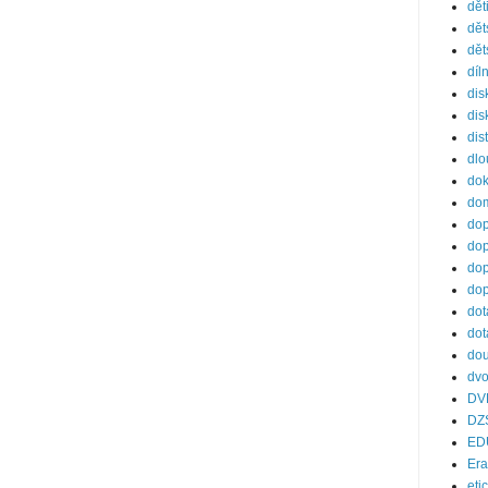
dět
dět
dět
díl
dis
dis
dis
dl
do
dom
dop
dop
dop
dop
dot
dot
dou
dvo
DV
DZ
ED
Er
eti