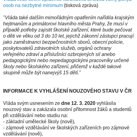
osob na nezbytné minimum
(tisková zpráva)
"Vláda také dalším mimořádným opatřením nařídila krajským
hejtmanům a primátorovi hlavního města Prahy, že musí v
případě potřeby zajistit školské zařízení, které bude pečovat
o děti ve věku od 3 do 10 let, jejichž zákonní zástupci pracují
jako zaměstnanci bezpečnostních sborů, obecní policie,
poskytovatelů zdravotních služeb, orgánů ochrany
veřejného zdraví a příslušníci ozbrojených sil anebo
pedagogickými nebo nepedagogickými pracovníky určené
školy nebo školského zařízení, přičemž v každé takové
skupině může být nanejvýš 15 dětí."
INFORMACE K VYHLÁŠENÍ NOUZOVÉHO STAVU V ČR
Vláda svým usnesením ze
dne 12. 3. 2020
vyhlásila
nouzový stav a zakázala osobní přítomnost žáků a studentů
při vzdělávání nebo studiu na:
- základní umělecké školy (nově),
- zájmové vzdělávání ve školských zařízeních pro zájmové
vzdělávání (nově),