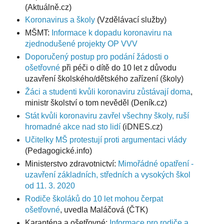
(Aktuálně.cz)
Koronavirus a školy
(Vzdělávací služby)
MŠMT:
Informace k dopadu koronaviru na
zjednodušené projekty OP VVV
Doporučený postup pro podání žádosti o
ošetřovné
při péči o dítě do 10 let z důvodu
uzavření školského/dětského zařízení (školy)
Žáci a studenti kvůli koronaviru zůstávají doma
,
ministr školství o tom nevěděl (Deník.cz)
Stát kvůli koronaviru zavřel všechny školy, ruší
hromadné akce nad sto lidí
(iDNES.cz)
Učitelky MŠ protestují proti argumentaci vlády
(Pedagogické.info)
Ministerstvo zdravotnictví:
Mimořádné opatření -
uzavření základních, středních a vysokých škol
od 11. 3. 2020
Rodiče školáků do 10 let mohou čerpat
ošetřovné
, uvedla Maláčová (ČTK)
Karanténa a ošetřovné:
Informace pro rodiče a