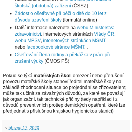
školská (obdobná) zařízení
(ČSSZ)
Žádost o ošetřovné při péči o dítě do 10 let z
důvodu uzavření školy
(formulář online)
Další informace naleznete na
webu Ministerstva
zdravotnictví
, internetových stránkách
Vlády ČR
,
webu MPSV
,
intenetových stránkách MŠMT
nebo
facebookové stránce MŠMT
...
Ošetřování člena rodiny a překážka v práci při
zrušení výuky
(ČMOS PŠ)
Pokud se týká
mateřských škol
, omezení nebo přerušení
provozu mateřské školy stanoví ředitel mateřské školy na
základě zhodnocení situace po projednání se zřizovatelem;
může tak učinit za závažných důvodů, za které se považují
jak organizační, tak technické příčiny (tedy například i z
důvodů preventivních protiepidemických opatření, které lze
předjednat s příslušnou krajskou hygienickou stanicí).
v
března 17, 2020