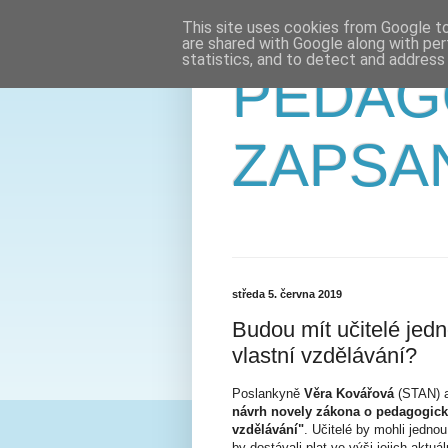
This site uses cookies from Google to 
are shared with Google along with per
statistics, and to detect and address
PEDAG
ZAPSA
středa 5. června 2019
Budou mít učitelé jedn
vlastní vzdělávání?
Poslankyně
Věra Kovářová
(STAN) a 
návrh novely zákona o pedagogick
vzdělávání"
. Učitelé by mohli jedno
by dostávali plat ve výši jejich aktuál