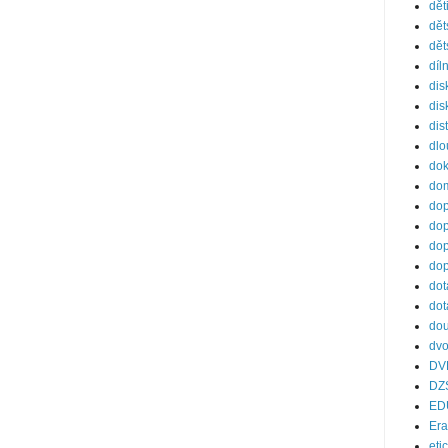
dět
dět
dět
díl
dis
dis
dis
dl
do
dom
dop
dop
dop
dop
dot
dot
dou
dvo
DV
DZ
ED
Er
eti