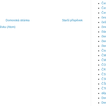
Čes
Čes
Čes
čes
Domovská stránka
Starší příspěvek
češ
čin
pěvku (Atom)
člá
čle
čle
čle
Člo
ČM
ČM
ČO
ČR
ČS
ČS
ČŠ
ČT
děj
Den
Den