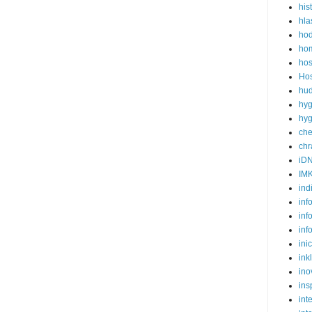
his
hla
ho
hom
hos
Hos
hud
hyg
hyg
ch
ch
iD
IM
ind
inf
inf
inf
ini
ink
ino
ins
int