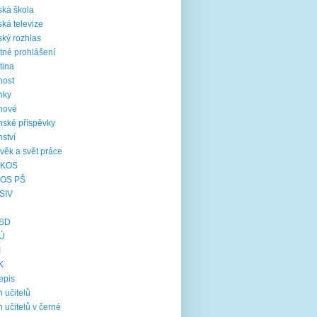
ká škola
ká televize
ký rozhlas
tné prohlášení
tina
nost
nky
nové
nské příspěvky
nství
věk a svět práce
KOS
OS PŠ
SIV
SD
Ú
I
K
epis
 učitelů
 učitelů v černé