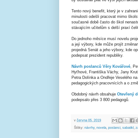
Tento nový benefit, který je v zahrani
minulosti odešli pracovat mimo školst
současné době často do škol nenastu
stávajícím učitelům s delší praxí čel
Do jednoho měsíce musí novelu proj
a její výbory, kde může projít změ
projedná Senát a jeho výbory, kde 
podepsat prezident republiky.
Návrh poslanců Věry Kovářové
, Pe
Hyťhové, Františka Váchy, Jany Kru
Petra Dolínka a Ondřeje Veselého na
pedagogických pracovnících a o změ
Obdobný návrh obsahuje
Otevřený d
podepsalo přes 3 800 pedagogů.
v
června 05, 2019
Štítky:
návrhy
,
novela
,
poslanci
,
sabatikl
,
z