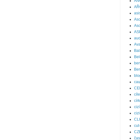
AN
AŘ
asi
Aso
Aso
AS
aud
Ava
Bal
Bel
ben
Be
blo
ca
CE
cíle
cír
ciz
ciz
CL
cut
CZ
čas