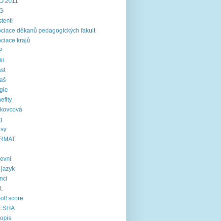
O 2011
G
stenti
ciace děkanů pedagogických fakult
ciace krajů
P
it
st
aš
gie
efity
rkovcová
g
usy
RMAT
kevní
í jazyk
inci
IL
-off score
ESHA
opis