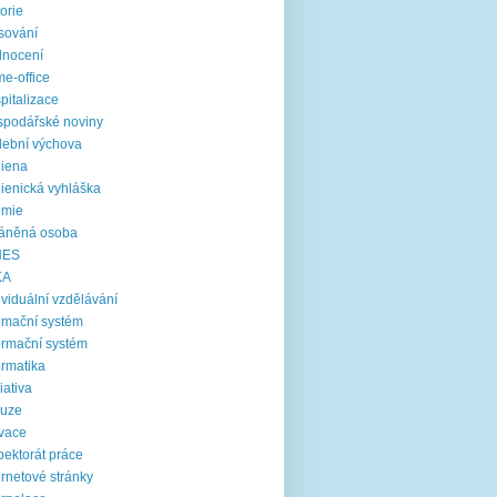
torie
sování
dnocení
e-office
pitalizace
podářské noviny
ební výchova
iena
ienická vyhláška
emie
ráněná osoba
NES
KA
ividuální vzdělávání
omační systém
ormační systém
ormatika
ciativa
luze
vace
pektorát práce
ernetové stránky