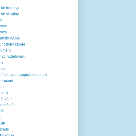
i
ské domovy
ské skupiny
ny
kuse
kuze
tanční výuka
ouhodobý záměr
kument
ácí vzdělávání
is
isy
lňující pedagogické studium
oručení
ace
azník
čování
uleté děti
PP
S
Uin
asmus
cký kodex