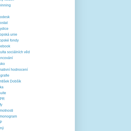
inning
rodesk
ostat
ydice
opská unie
opské fondy
cebook
ulta sociálních věd
ancování
sko
mativní hodnocení
ografie
ntišek Dobšík
ika
uite
PR
fy
motnosti
rmonogram
P
jný