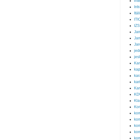
int
Int
Itál
ITI
IZS
Ja
Ja
Jar
jed
jes
Ka
kap
kar
kar
Kar
KD
Kla
Ko
ko
ko
kon
kon
kon