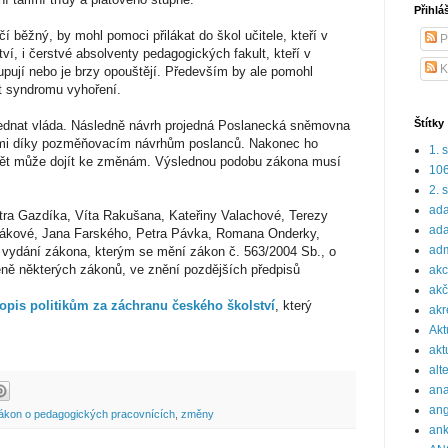
Přihlá
čí běžný, by mohl pomoci přilákat do škol učitele, kteří v
P
ví, i čerstvé absolventy pedagogických fakult, kteří v
K
pují nebo je brzy opouštějí. Především by ale pomohl
it syndromu vyhoření.
Štítky
ednat vláda. Následně návrh projedná Poslanecká sněmovna
nami díky pozměňovacím návrhům poslanců. Nakonec ho
1. 
opět může dojít ke změnám. Výslednou podobu zákona musí
10
2. 
ada
tra Gazdíka, Víta Rakušana, Kateřiny Valachové, Terezy
ada
tákové, Jana Farského, Petra Pávka, Romana Onderky,
adm
 vydání zákona, kterým se mění zákon č. 563/2004 Sb., o
ně některých zákonů, ve znění pozdějších předpisů
ak
akč
opis politikům za záchranu českého školství
, který
akr
Akt
akt
alt
ana
ang
ákon o pedagogických pracovnících
,
změny
ank