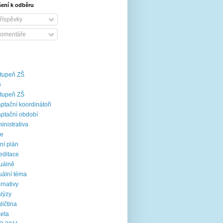
šení k odběru
říspěvky
omentáře
stupeň ZŠ
6
stupeň ZŠ
ptační koordinátoři
ptační období
inistrativa
ce
ní plán
editace
uálně
uální téma
ernativy
lýzy
ličtina
eta