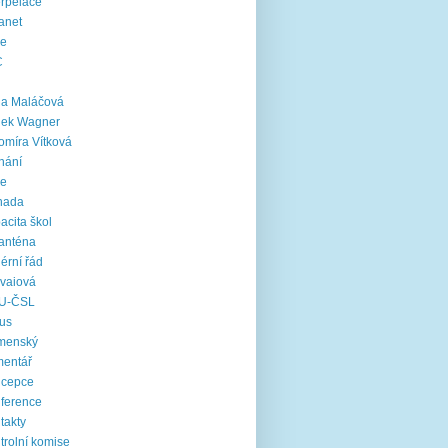
erpelace
ranet
ie
C
na Maláčová
nek Wagner
omíra Vítková
nání
le
nada
acita škol
anténa
iérní řád
vaiová
U-ČSL
us
menský
mentář
ncepce
ference
takty
trolní komise