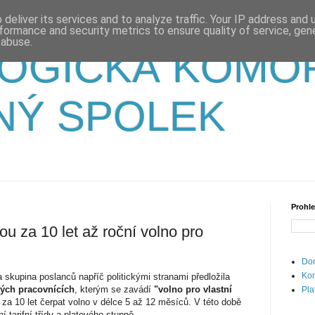
deliver its services and to analyze traffic. Your IP address and
formance and security metrics to ensure quality of service, ge
 abuse.
OGICKÁ KOMO
NÝ SPOLEK
Prohle
ou za 10 let až roční volno pro
Dom
Kon
skupina poslanců napříč politickými stranami předložila
ých pracovnících
, kterým se zavádí
"volno pro vlastní
Pla
u za 10 let čerpat volno v délce 5 až 12 měsíců. V této době
ní tarifní třídy a platového stupně.