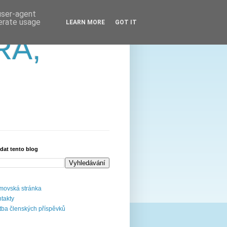
 user-agent
nerate usage
LEARN MORE
GOT IT
RA,
dat tento blog
ovská stránka
takty
tba členských příspěvků