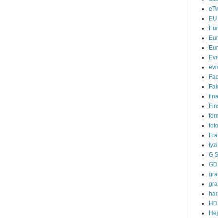
eTw
EU
Eu
Eur
Eur
Evr
evr
Fa
Fak
fin
Fin
for
fot
Fra
fyz
G S
GD
gra
gra
ha
HD
He