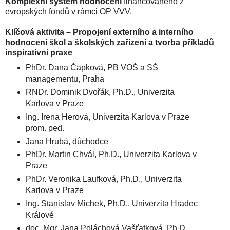
Komplexní systém hodnocení
financovaného z
evropských fondů v rámci OP VVV.
Klíčová aktivita – Propojení externího a interního
hodnocení škol a školských zařízení a tvorba příkladů
inspirativní praxe
PhDr. Dana Čapková, PB VOŠ a SŠ
managementu, Praha
RNDr. Dominik Dvořák, Ph.D., Univerzita
Karlova v Praze
Ing. Irena Herová, Univerzita Karlova v Praze
prom. ped.
Jana Hrubá, důchodce
PhDr. Martin Chvál, Ph.D., Univerzita Karlova v
Praze
PhDr. Veronika Laufková, Ph.D., Univerzita
Karlova v Praze
Ing. Stanislav Michek, Ph.D., Univerzita Hradec
Králové
doc. Mgr. Jana Poláchová Vašťatková, Ph.D.,