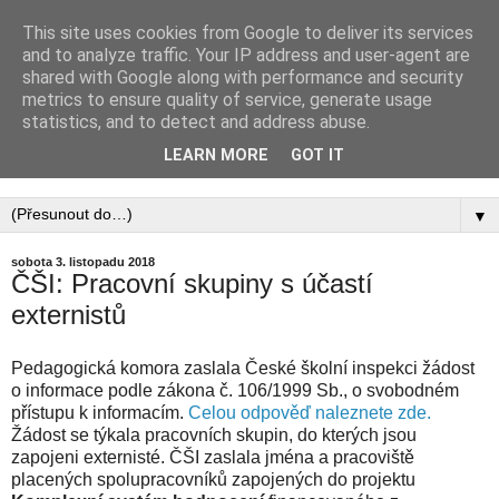
This site uses cookies from Google to deliver its services
PEDAGOGICKÁ
and to analyze traffic. Your IP address and user-agent are
shared with Google along with performance and security
KOMORA, ZAPSANÝ
metrics to ensure quality of service, generate usage
statistics, and to detect and address abuse.
SPOLEK
LEARN MORE
GOT IT
▼
sobota 3. listopadu 2018
ČŠI: Pracovní skupiny s účastí
externistů
Pedagogická komora zaslala České školní inspekci žádost
o informace podle zákona č. 106/1999 Sb., o svobodném
přístupu k informacím.
Celou odpověď naleznete zde.
Žádost se týkala pracovních skupin, do kterých jsou
zapojeni externisté. ČŠI zaslala jména a pracoviště
placených spolupracovníků zapojených do projektu