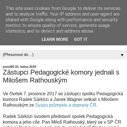
This site uses cookies from Google to deliver its services
PEDAGOGICKÁ
and to analyze traffic. Your IP address and user-agent are
shared with Google along with performance and security
KOMORA, ZAPSANÝ
metrics to ensure quality of service, generate usage
statistics, and to detect and address abuse.
SPOLEK
LEARN MORE
GOT IT
▼
pondělí 22. ledna 2018
Zástupci Pedagogické komory jednali s
Milošem Rathouským
Ve čtvrtek 7. prosince 2017 se zástupci spolku Pedagogická
komora Radek Sárközi a Janek Wagner setkali s Milošem
Rathouským ze
Svazu průmyslu a dopravy ČR
.
Radek Sárközi úvodem představil spolek Pedagogická
komora a jeho cíle. Pan Miloš Rathouský, který se v SP ČR