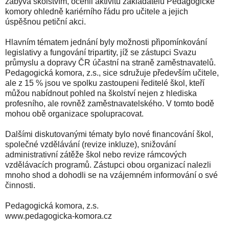
zabývá školstvím, ocenil aktivitu zakladatelů Pedagogické
komory ohledně kariérního řádu pro učitele a jejich
úspěšnou petiční akci.
Hlavním tématem jednání byly možnosti připomínkování
legislativy a fungování tripartity, jíž se zástupci Svazu
průmyslu a dopravy ČR účastní na straně zaměstnavatelů.
Pedagogická komora, z.s., sice sdružuje především učitele,
ale z 15 % jsou ve spolku zastoupeni ředitelé škol, kteří
můžou nabídnout pohled na školství nejen z hlediska
profesního, ale rovněž zaměstnavatelského. V tomto bodě
mohou obě organizace spolupracovat.
Dalšími diskutovanými tématy bylo nové financování škol,
společné vzdělávání (revize inkluze), snižování
administrativní zátěže škol nebo revize rámcových
vzdělávacích programů. Zástupci obou organizací nalezli
mnoho shod a dohodli se na vzájemném informování o své
činnosti.
Pedagogická komora, z.s.
www.pedagogicka-komora.cz