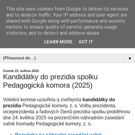
This site uses cookies from Google to deliver its services
PEDAGOGICKÁ
and to analyze traffic. Your IP address and user-agent are
shared with Google along with performance and security
KOMORA, ZAPSANÝ
metrics to ensure quality of service, generate usage
statistics, and to detect and address abuse.
SPOLEK
LEARN MORE
GOT IT
▼
čtvrtek 22. května 2025
Kandidátky do prezidia spolku
Pedagogická komora (2025)
Volební komise uzavřela a zveřejnila
kandidátky do
prezidia
Pedagogické komory, z. s. Volby prezidenta,
viceprezidenta a řadových členů prezidia spolku proběhnou
dne 24. května 2025 na prezenčním náhradním zasedání
valné hromady Pedagogické komory, z. s.
Pozvánka na náhradní zasedání valné