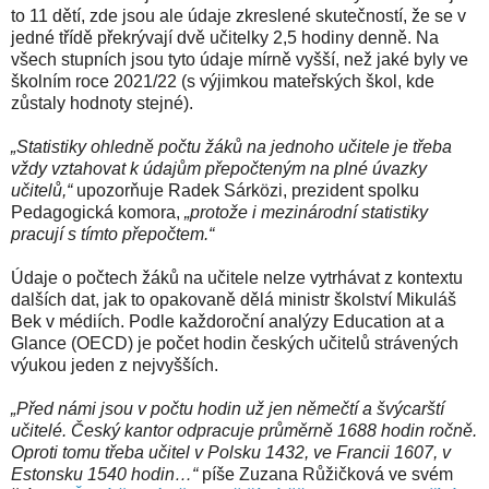
to 11 dětí, zde jsou ale údaje zkreslené skutečností, že se v
jedné třídě překrývají dvě učitelky 2,5 hodiny denně. Na
všech stupních jsou tyto údaje mírně vyšší, než jaké byly ve
školním roce 2021/22 (s výjimkou mateřských škol, kde
zůstaly hodnoty stejné).
„Statistiky ohledně počtu žáků na jednoho učitele je třeba
vždy vztahovat k údajům přepočteným na plné úvazky
učitelů,“
upozorňuje Radek Sárközi, prezident spolku
Pedagogická komora,
„protože i mezinárodní statistiky
pracují s tímto přepočtem.“
Údaje o počtech žáků na učitele nelze vytrhávat z kontextu
dalších dat, jak to opakovaně dělá ministr školství Mikuláš
Bek v médiích. Podle každoroční analýzy Education at a
Glance (OECD) je počet hodin českých učitelů strávených
výukou jeden z nejvyšších.
„Před námi jsou v počtu hodin už jen němečtí a švýcarští
učitelé. Český kantor odpracuje průměrně 1688 hodin ročně.
Oproti tomu třeba učitel v Polsku 1432, ve Francii 1607, v
Estonsku 1540 hodin…“
píše Zuzana Růžičková ve svém