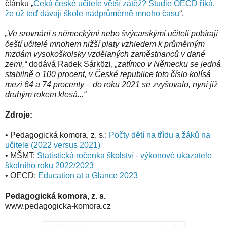
článku „
Čeká české učitele větší zátěž? Studie OECD říká,
že už teď dávají škole nadprůměrně mnoho času
“.
„Ve srovnání s německými nebo švýcarskými učiteli pobírají
čeští učitelé mnohem nižší platy vzhledem k průměrným
mzdám vysokoškolsky vzdělaných zaměstnanců v dané
zemi,“
dodává Radek Sárközi,
„zatímco v Německu se jedná
stabilně o 100 procent, v České republice toto číslo kolísá
mezi 64 a 74 procenty – do roku 2021 se zvyšovalo, nyní již
druhým rokem klesá...“
Zdroje:
• Pedagogická komora, z. s.:
Počty dětí na třídu a žáků na
učitele (2022 versus 2021)
• MŠMT:
Statistická ročenka školství - výkonové ukazatele
školního roku 2022/2023
• OECD:
Education at a Glance 2023
Pedagogická komora, z. s.
www.pedagogicka-komora.cz