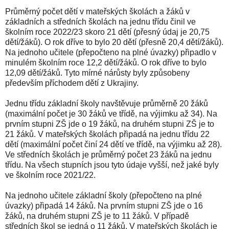
Průměrný počet dětí v mateřských školách a žáků v
základních a středních školách na jednu třídu činil ve
školním roce 2022/23 skoro 21 dětí (přesný údaj je 20,75
dětí/žáků). O rok dříve to bylo 20 dětí (přesně 20,4 dětí/žáků).
Na jednoho učitele (přepočteno na plné úvazky) připadlo v
minulém školním roce 12,2 dětí/žáků. O rok dříve to bylo
12,09 dětí/žáků. Tyto mírné nárůsty byly způsobeny
především příchodem dětí z Ukrajiny.
Jednu třídu základní školy navštěvuje průměrně 20 žáků
(maximální počet je 30 žáků ve třídě, na výjimku až 34). Na
prvním stupni ZŠ jde o 19 žáků, na druhém stupni ZŠ je to
21 žáků. V mateřských školách připadá na jednu třídu 22
dětí (maximální počet činí 24 dětí ve třídě, na výjimku až 28).
Ve středních školách je průměrný počet 23 žáků na jednu
třídu. Na všech stupních jsou tyto údaje vyšší, než jaké byly
ve školním roce 2021/22.
Na jednoho učitele základní školy (přepočteno na plné
úvazky) připadá 14 žáků. Na prvním stupni ZŠ jde o 16
žáků, na druhém stupni ZŠ je to 11 žáků. V případě
středních škol se jedná o 11 žáků. V mateřských školách je