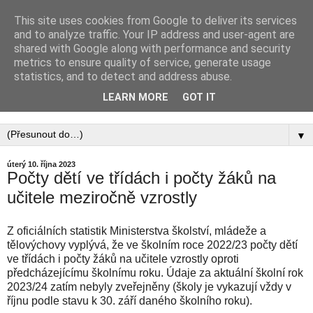
This site uses cookies from Google to deliver its services
PEDAGOGICKÁ
and to analyze traffic. Your IP address and user-agent are
shared with Google along with performance and security
KOMORA, ZAPSANÝ
metrics to ensure quality of service, generate usage
statistics, and to detect and address abuse.
SPOLEK
LEARN MORE
GOT IT
▼
úterý 10. října 2023
Počty dětí ve třídách i počty žáků na
učitele meziročně vzrostly
Z oficiálních statistik Ministerstva školství, mládeže a
tělovýchovy vyplývá, že ve školním roce 2022/23 počty dětí
ve třídách i počty žáků na učitele vzrostly oproti
předcházejícímu školnímu roku. Údaje za aktuální školní rok
2023/24 zatím nebyly zveřejněny (školy je vykazují vždy v
říjnu podle stavu k 30. září daného školního roku).