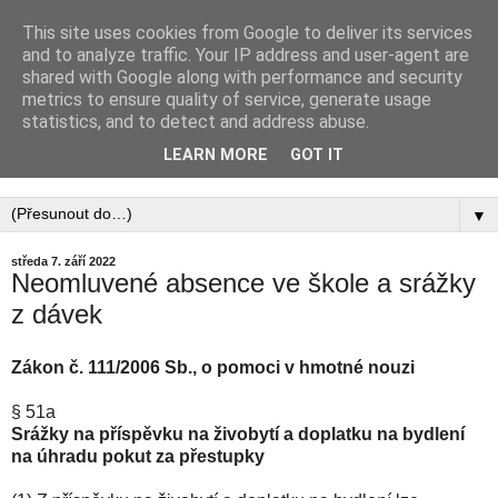
This site uses cookies from Google to deliver its services
PEDAGOGICKÁ
and to analyze traffic. Your IP address and user-agent are
shared with Google along with performance and security
KOMORA, ZAPSANÝ
metrics to ensure quality of service, generate usage
statistics, and to detect and address abuse.
SPOLEK
LEARN MORE
GOT IT
▼
středa 7. září 2022
Neomluvené absence ve škole a srážky
z dávek
Zákon č. 111/2006 Sb., o pomoci v hmotné nouzi
§ 51a
Srážky na příspěvku na živobytí a doplatku na bydlení
na úhradu pokut za přestupky