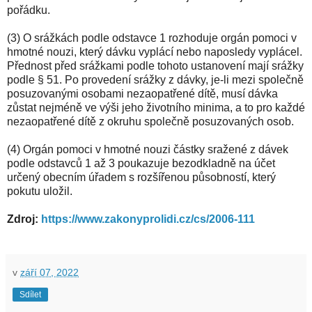
pořádku.
(3) O srážkách podle odstavce 1 rozhoduje orgán pomoci v
hmotné nouzi, který dávku vyplácí nebo naposledy vyplácel.
Přednost před srážkami podle tohoto ustanovení mají srážky
podle § 51. Po provedení srážky z dávky, je-li mezi společně
posuzovanými osobami nezaopatřené dítě, musí dávka
zůstat nejméně ve výši jeho životního minima, a to pro každé
nezaopatřené dítě z okruhu společně posuzovaných osob.
(4) Orgán pomoci v hmotné nouzi částky sražené z dávek
podle odstavců 1 až 3 poukazuje bezodkladně na účet
určený obecním úřadem s rozšířenou působností, který
pokutu uložil.
Zdroj:
https://www.zakonyprolidi.cz/cs/2006-111
v
září 07, 2022
Sdílet