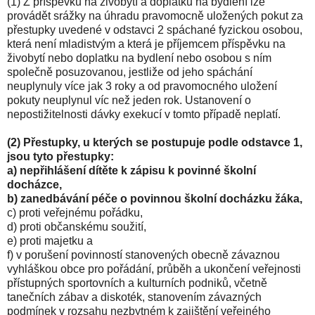
(1) Z příspěvku na živobytí a doplatku na bydlení lze
provádět srážky na úhradu pravomocně uložených pokut za
přestupky uvedené v odstavci 2 spáchané fyzickou osobou,
která není mladistvým a která je příjemcem příspěvku na
živobytí nebo doplatku na bydlení nebo osobou s ním
společně posuzovanou, jestliže od jeho spáchání
neuplynuly více jak 3 roky a od pravomocného uložení
pokuty neuplynul víc než jeden rok. Ustanovení o
nepostižitelnosti dávky exekucí v tomto případě neplatí.
(2) Přestupky, u kterých se postupuje podle odstavce 1,
jsou tyto přestupky:
a) nepřihlášení dítěte k zápisu k povinné školní
docházce,
b) zanedbávání péče o povinnou školní docházku žáka,
c) proti veřejnému pořádku,
d) proti občanskému soužití,
e) proti majetku a
f) v porušení povinností stanovených obecně závaznou
vyhláškou obce pro pořádání, průběh a ukončení veřejnosti
přístupných sportovních a kulturních podniků, včetně
tanečních zábav a diskoték, stanovením závazných
podmínek v rozsahu nezbytném k zajištění veřejného