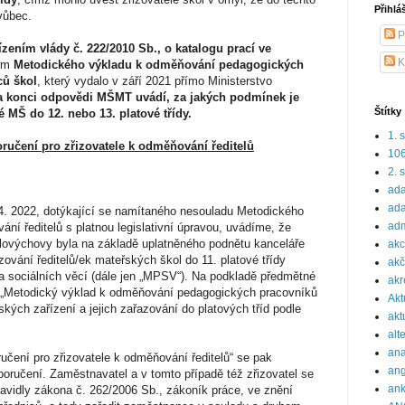
Přihlá
 vůbec.
P
ízením vlády č. 222/2010 Sb., o katalogu prací ve
K
tem
Metodického výkladu k odměňování pedagogických
ců škol
, který vydalo v září 2021 přímo Ministerstvo
a konci odpovědi MŠMT uvádí, za jakých podmínek je
Štítky
 MŠ do 12. nebo 13. platové třídy.
1. 
učení pro zřizovatele k odměňování ředitelů
10
2. 
ada
ada
 4. 2022, dotýkající se namítaného nesouladu Metodického
adm
ání ředitelů s platnou legislativní úpravou, uvádíme, že
ělovýchovy byla na základě uplatněného podnětu kanceláře
ak
ování ředitelů/ek mateřských škol do 11. platové třídy
akč
a sociálních věcí (dále jen „MPSV“). Na podkladě předmětné
akr
ž „Metodický výklad k odměňování pedagogických pracovníků
Akt
kých zařízení a jejich zařazování do platových tříd podle
akt
alt
ana
učení pro zřizovatele k odměňování ředitelů“ se pak
ang
oručení. Zaměstnavatel a v tomto případě též zřizovatel se
ank
ravidly zákona č. 262/2006 Sb., zákoník práce, ve znění