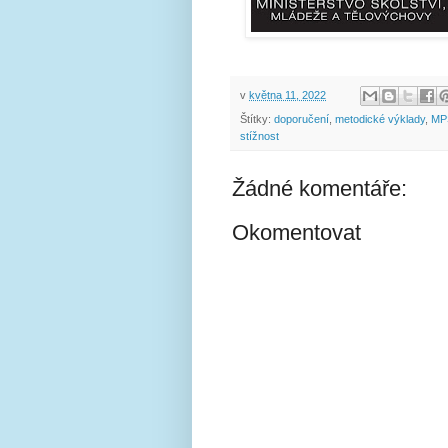
v
května 11, 2022
Štítky:
doporučení
,
metodické výklady
,
MP
stížnost
Žádné komentáře:
Okomentovat