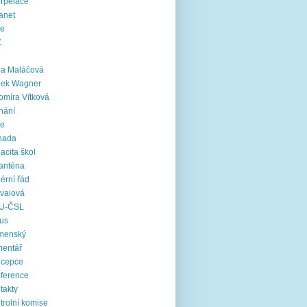
erpelace
ranet
ie
C
na Maláčová
nek Wagner
omíra Vítková
nání
le
nada
acita škol
anténa
iérní řád
vaiová
U-ČSL
us
menský
mentář
ncepce
ference
takty
trolní komise