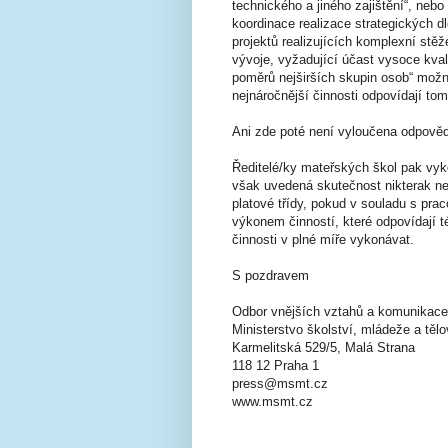
technického a jiného zajištění“, nebo 
koordinace realizace strategických 
projektů realizujících komplexní stěž
vývoje, vyžadující účast vysoce kva
poměrů nejširších skupin osob“ možn
nejnáročnější činnosti odpovídají to
Ani zde poté není vyloučena odpově
Ředitelé/ky mateřských škol pak vyko
však uvedená skutečnost nikterak ne
platové třídy, pokud v souladu s pra
výkonem činností, které odpovídají t
činnosti v plné míře vykonávat.
S pozdravem
Odbor vnějších vztahů a komunikace
Ministerstvo školství, mládeže a těl
Karmelitská 529/5, Malá Strana
118 12 Praha 1
press@msmt.cz
www.msmt.cz