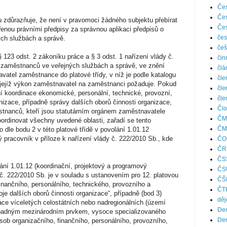
Čes
Čes
důrazňuje, že není v pravomoci žádného subjektu přebírat
Čes
nou právními předpisy za správnou aplikaci předpisů o
čes
ch službách a správě.
češ
 § 123 odst. 2 zákoníku práce a § 3 odst. 1 nařízení vlády č.
čin
 zaměstnanců ve veřejných službách a správě, ve znění
člá
vatel zaměstnance do platové třídy, v níž je podle katalogu
čle
, jejíž výkon zaměstnavatel na zaměstnanci požaduje. Pokud
čle
ní koordinace ekonomické, personální, technické, provozní,
čle
izace, případně správy dalších oborů činnosti organizace,
Člo
stnanců, kteří jsou statutárním orgánem zaměstnavatele
ČM
ordinovat všechny uvedené oblasti, zařadí se tento
ČM
o dle bodu 2 v této platové třídě v povolání 1.01.12
 pracovník v příloze k nařízení vlády č. 222/2010 Sb., kde
ČO
ČR
ČS
lání 1.01.12 (koordinační, projektový a programový
ČS
y č. 222/2010 Sb. je v souladu s ustanovením pro 12. platovou
ČŠ
e finančního, personálního, technického, provozního a
ČT
je dalších oborů činnosti organizace“, případně (bod 3)
děj
ace víceletých celostátních nebo nadregionálních (území
Den
řípadným mezinárodním prvkem, vysoce specializovaného
Den
ob organizačního, finančního, personálního, provozního,