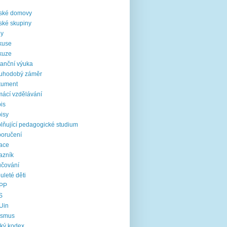
i
ské domovy
ské skupiny
ny
kuse
kuze
tanční výuka
ouhodobý záměr
kument
ácí vzdělávání
is
isy
lňující pedagogické studium
oručení
ace
azník
čování
uleté děti
PP
S
Uin
asmus
cký kodex