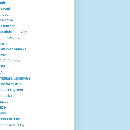
torie
sování
dnocení
e-office
pitalizace
podářské noviny
ební výchova
iena
ienická vyhláška
emie
ráněná osoba
NES
KA
ividuální vzdělávání
omační systém
ormační systém
ormatika
ciativa
luze
vace
pektorát práce
ernetové stránky