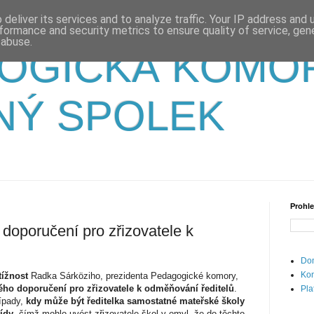
deliver its services and to analyze traffic. Your IP address and
formance and security metrics to ensure quality of service, ge
 abuse.
OGICKÁ KOMO
NÝ SPOLEK
Prohle
 doporučení pro zřizovatele k
Dom
Kon
ížnost
Radka Sárköziho, prezidenta Pedagogické komory,
ho doporučení pro zřizovatele k odměňování ředitelů
.
Pla
ípady,
kdy může být ředitelka samostatné mateřské školy
řídy
, čímž mohlo uvést zřizovatele škol v omyl, že do těchto