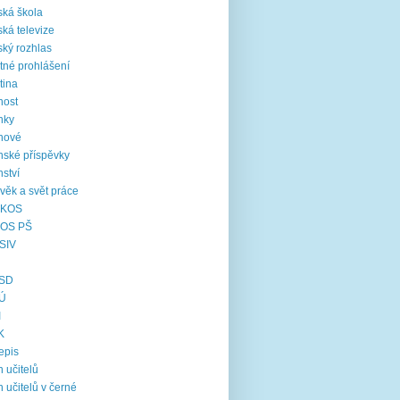
ká škola
ká televize
ký rozhlas
tné prohlášení
tina
nost
nky
nové
nské příspěvky
nství
věk a svět práce
KOS
OS PŠ
SIV
SD
Ú
I
K
epis
 učitelů
 učitelů v černé