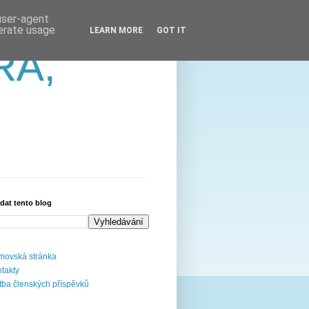
 user-agent
nerate usage
LEARN MORE
GOT IT
RA,
dat tento blog
ovská stránka
takty
tba členských příspěvků