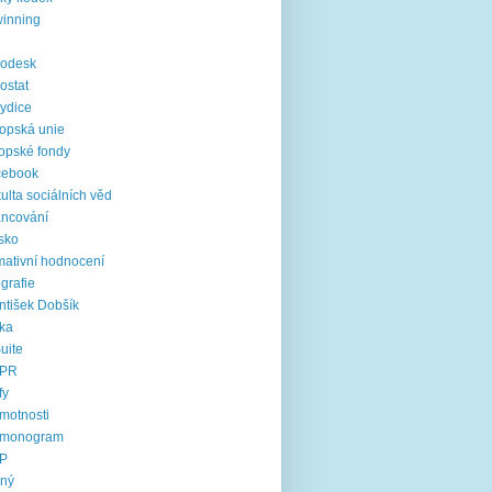
inning
rodesk
ostat
ydice
opská unie
opské fondy
cebook
ulta sociálních věd
ancování
sko
mativní hodnocení
ografie
ntišek Dobšík
ika
uite
PR
fy
motnosti
rmonogram
P
jný