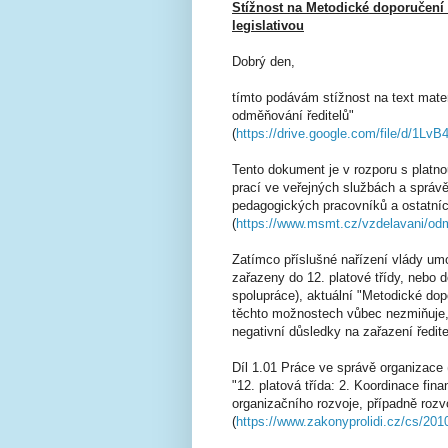
Stížnost na Metodické doporučení 
legislativou
Dobrý den,
tímto podávám stížnost na text mate
odměňování ředitelů"
(
https://drive.google.com/file/d/
Tento dokument je v rozporu s platnou
prací ve veřejných službách a sprá
pedagogických pracovníků a ostatníc
(
https://www.msmt.cz/vzdelavani/od
Zatímco příslušné nařízení vlády um
zařazeny do 12. platové třídy, nebo 
spolupráce), aktuální "Metodické do
těchto možnostech vůbec nezmiňuje, 
negativní důsledky na zařazení ředit
Díl 1.01 Práce ve správě organizace 
"12. platová třída: 2. Koordinace fin
organizačního rozvoje, případně rozv
(
https://www.zakonyprolidi.cz/cs/201