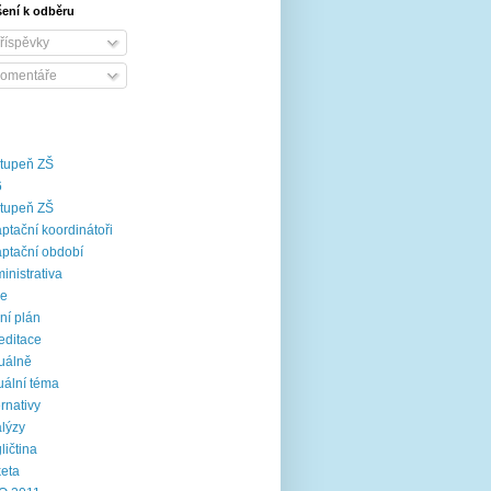
šení k odběru
říspěvky
omentáře
stupeň ZŠ
6
stupeň ZŠ
ptační koordinátoři
ptační období
inistrativa
ce
ní plán
editace
uálně
uální téma
ernativy
lýzy
ličtina
eta