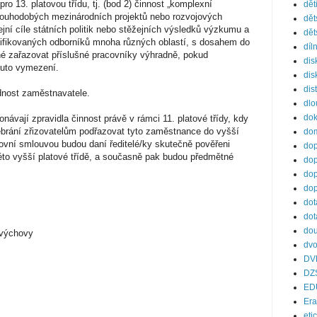
pro 13. platovou třídu, tj. (bod 2) činnost „komplexní
dět
dlouhodobých mezinárodních projektů nebo rozvojových
dět
ejní cíle státních politik nebo stěžejních výsledků výzkumu a
dět
lifikovaných odborníků mnoha různých oblastí, s dosahem do
díl
é zařazovat příslušné pracovníky výhradně, pokud
dis
muto vymezení.
dis
dis
dnost zaměstnavatele.
dl
do
návají zpravidla činnost právě v rámci 11. platové třídy, kdy
brání zřizovatelům podřazovat tyto zaměstnance do vyšší
dom
covní smlouvou budou daní ředitelé/ky skutečně pověřeni
dop
éto vyšší platové třídě, a současně pak budou předmětné
dop
dop
dop
dot
dot
dou
ovýchovy
dvo
DV
DZ
ED
Er
eti