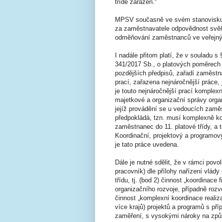
třídě zařazen.“
MPSV současně ve svém stanovisku z
za zaměstnavatele odpovědnost svěře
odměňování zaměstnanců ve veřejný
I nadále přitom platí, že v souladu s
341/2017 Sb., o platových poměrech
pozdějších předpisů, zařadí zaměstna
prací, zařazena nejnáročnější práce
je touto nejnáročnější prací komplex
majetkové a organizační správy organ
jejíž provádění se u vedoucích zamě
předpokládá, tzn. musí komplexně ko
zaměstnanec do 11. platové třídy, a t
Koordinační, projektový a programový
je tato práce uvedena.
Dále je nutné sdělit, že v rámci povo
pracovník) dle přílohy nařízení vlád
třídu, tj. (bod 2) činnost „koordinac
organizačního rozvoje, případně rozvo
činnost „komplexní koordinace realiz
více krajů) projektů a programů s p
zaměření, s vysokými nároky na způs