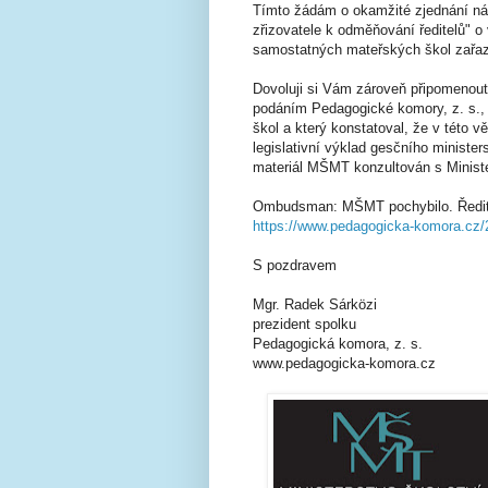
Tímto žádám o okamžité zjednání ná
zřizovatele k odměňování ředitelů" o
samostatných mateřských škol zařazov
Dovoluji si Vám zároveň připomenout
podáním Pedagogické komory, z. s., 
škol a který konstatoval, že v této 
legislativní výklad gesčního minist
materiál MŠMT konzultován s Minist
Ombudsman: MŠMT pochybilo. Ředitel
https://www.pedagogicka-komora.cz/
S pozdravem
Mgr. Radek Sárközi
prezident spolku
Pedagogická komora, z. s.
www.pedagogicka-komora.cz