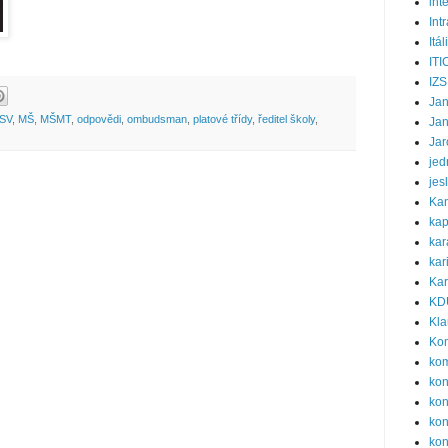
int
Int
Itál
ITI
IZS
Ja
SV
,
MŠ
,
MŠMT
,
odpovědi
,
ombudsman
,
platové třídy
,
ředitel školy
,
Ja
Jar
jed
jes
Ka
kap
kar
kar
Kar
KD
Kla
Ko
ko
ko
kon
kon
kon