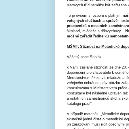
platových tříd nemůže být zařazena
To je ovšem v rozporu s platným
nař
veřejných službách a správě
i tex
pracovníků a ostatních zaměstnan
školství, mládeže a tělovýchovy...
N
možné zařadit ředitelku samostatné
MŠMT: Stížnost na Metodické dopor
Vážený pane Sarközi,
k Vámi zaslané stížnosti ze dne 20.
doporučení pro zřizovatele k odměňov
Ministerstvem školství, mládeže a t
veřejného ochránce práv otázka zařaz
konzultována s Ministerstvem práce 
konzultace byl následně upraven té
a ostatních zaměstnanců škol a škols
katalogu prací“.
V případě materiálu „Metodické dopor
skutečně jedná čistě o metodické dop
při zařazování musí řídit obecnými p