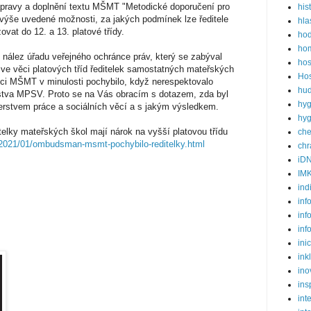
pravy a doplnění textu MŠMT "Metodické doporučení pro
his
 výše uvedené možnosti, za jakých podmínek lze ředitele
hla
at do 12. a 13. platové třídy.
ho
hom
 nález úřadu veřejného ochránce práv, který se zabýval
hos
ve věci platových tříd ředitelek samostatných mateřských
Hos
věci MŠMT v minulosti pochybilo, když nerespektovalo
hud
erstva MPSV. Proto se na Vás obracím s dotazem, zda byl
hyg
erstvem práce a sociálních věcí a s jakým výsledkem.
hyg
ky mateřských škol mají nárok na vyšší platovou třídu
ch
2021/01/ombudsman-msmt-pochybilo-reditelky.html
ch
iD
IM
ind
inf
inf
inf
ini
ink
ino
ins
int