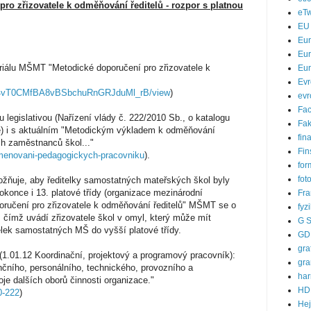
pro zřizovatele k odměňování ředitelů - rozpor s platnou
eTw
EU
Eu
Eur
riálu MŠMT "Metodické doporučení pro zřizovatele k
Eur
Evr
1LvB4vT0CMfBA8vBSbchuRnGRJduMl_rB/view
)
evr
Fa
 legislativou (Nařízení vlády č. 222/2010 Sb., o katalogu
Fak
vě) i s aktuálním "Metodickým výkladem k odměňování
fin
h zaměstnanců škol..."
Fin
menovani-pedagogickych-pracovniku
).
for
fot
ožňuje, aby ředitelky samostatných mateřských škol byly
dokonce i 13. platové třídy (organizace mezinárodní
Fra
poručení pro zřizovatele k odměňování ředitelů" MŠMT se o
fyz
čímž uvádí zřizovatele škol v omyl, který může mít
G S
elek samostatných MŠ do vyšší platové třídy.
GD
gra
(1.01.12 Koordinační, projektový a programový pracovník):
gra
ančního, personálního, technického, provozního a
ha
oje dalších oborů činnosti organizace."
HD
0-222
)
He