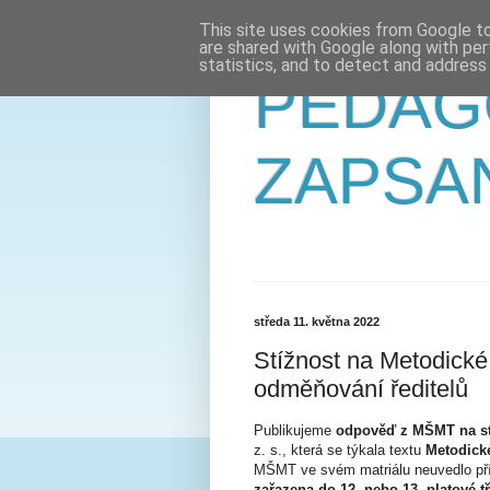
This site uses cookies from Google to 
are shared with Google along with per
statistics, and to detect and address
PEDAG
ZAPSA
středa 11. května 2022
Stížnost na Metodické
odměňování ředitelů
Publikujeme
odpověď z MŠMT na st
z. s., která se týkala textu
Metodické
MŠMT ve svém matriálu neuvedlo př
zařazena do 12. nebo 13. platové t