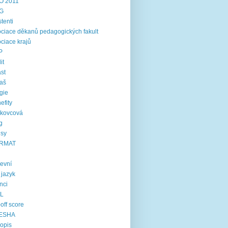
O 2011
G
stenti
ciace děkanů pedagogických fakult
ciace krajů
P
it
st
aš
gie
efity
rkovcová
g
usy
RMAT
kevní
í jazyk
inci
IL
-off score
ESHA
opis