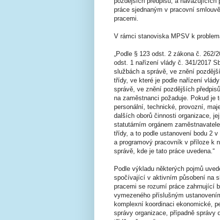
pozdějších předpisů, a navazujících
práce sjednaným v pracovní smlouvě
pracemi.
V rámci stanoviska MPSV k problemat
„Podle § 123 odst. 2 zákona č. 262/2
odst. 1 nařízení vlády č. 341/2017 
službách a správě, ve znění pozdějš
třídy, ve které je podle nařízení vlá
správě, ve znění pozdějších předpisů
na zaměstnanci požaduje. Pokud je t
personální, technické, provozní, maj
dalších oborů činnosti organizace, j
statutárním orgánem zaměstnavatele,
třídy, a to podle ustanovení bodu 2 v
a programový pracovník v příloze k n
správě, kde je tato práce uvedena.“
Podle výkladu některých pojmů uvede
spočívající v aktivním působení na 
pracemi se rozumí práce zahrnující
vymezeného příslušným ustanovením
komplexní koordinaci ekonomické, pe
správy organizace, případně správy d