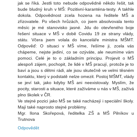
jak se říká. Jestli toto nebude odpovědně někdo řešit, tak
bude bludný kruh v MŠ: Pozitivní-karanténa-testy. A takhle
dokola. Odpovědnost zcela hozena na ředitele MŠ a
zřizovatele. Po všech hrůzách, co jsem absolvovala tento
měsíc je mé stanovisko jasné. Jdu do otevřeného boje
řešení situace v MŠ v době Covidu 19 ze strany vlády,
státu. Včera jsem volala do kanceláře ministra MŠMT.
Odpověď: O situaci v MŠ víme, řešíme ji, zcela vás
chápeme, nejste jediní, co se ozýváte, ale neumíme vám
pomoci. Celé je to o základním principu. Projevit o MŠ
alespoň zájem, pochopit, že lidé v MŠ pracují, protože je to
baví a jsou s dětmi rádi, ale jsou skutečně ve velmi těsném
kontaktu, který v podstatě nelze omezit. Postoj MŠMT, vlády
se jeví tak, jako kdyby MŠ ani neexistovaly. Myslím, že
pocity, starosti a situace, které zažíváme u nás v MŠ, zažívá
plno školek v ČR.
Ve stejné pozici jako MŠ se také nacházejí i speciální školy.
Mají také naprosto stejné problémy.
Mgr. Ilona Skořepová, ředitelka ZŠ a MŠ Pilníkov u
Trutnova
Odpovědět