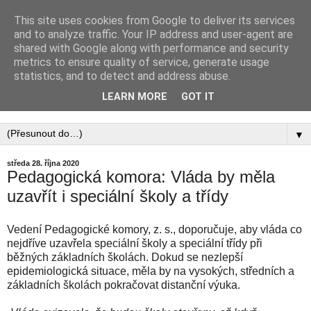
This site uses cookies from Google to deliver its services
PEDAGOGICKÁ
and to analyze traffic. Your IP address and user-agent are
shared with Google along with performance and security
KOMORA, ZAPSANÝ
metrics to ensure quality of service, generate usage
statistics, and to detect and address abuse.
SPOLEK
LEARN MORE
GOT IT
▼
středa 28. října 2020
Pedagogická komora: Vláda by měla
uzavřít i speciální školy a třídy
Vedení Pedagogické komory, z. s., doporučuje, aby vláda co
nejdříve uzavřela speciální školy a speciální třídy při
běžných základních školách. Dokud se nezlepší
epidemiologická situace, měla by na vysokých, středních a
základních školách pokračovat distanční výuka.