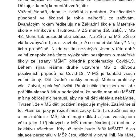
Děkuji, zda můj komentář zveřejníte.
Vážení čtenáři, doba je zvláštní a nedobrá. Za třicetileté
působení ve školství je tohle nejhorší, co zažívám.
Dvanáctým rokem řediteluju na Základní škole a Mateřské
škole v Pilníkově u Trutnova. V ZŠ máme 165 žáků, v MŠ
42. Mohu tak posoudit obě situace. Na ZŠ a na MŠ. ZŠ se
vláda zabývá od jara - zavřela je. A co mateřské školy? Nic,
ticho po pěšině. Nikdo se tím nezabývá. Jsem v této době
velmi znepokojená tímto vyloženým nezájmem o mateřské
školy ze strany MŠMT ohledně problematiky Covid-19.
Během října řešíme druhé uzavření MŠ z důvodu
pozitivních případů na Covid-19. V MŠ je kontakt všech
velmi těsný. Děti žádné roušky nemají. Mohou prakticky
vše. Zpívat, společně cvičit. Paním učitelkám jsem na jaře
pořídila alespoň štít a podotýkám, že podle manuálu MŠMT
mít na obličeji nic nemusí, aby na ně děti viděly a nebály se.
Tvrzení, že v MŠ děti pozitivní nejsou je mylné. Zažíváme si
to. Ptám se, jaký je rozdíl mezi žáčky 1. tř. (ti do ZŠ nesmí)
a mezi dětmi z MŠ, které mají odklad a jsou ve stejném
věku jako 1.tř(takových v MŠ máme čtvrtinu) a mohou v
kolektivu všechno. Kdy už tohle bude řešit MŠMT? A co
situace personálu v MŠ? Jsou všichni v první linii. Na ráně,