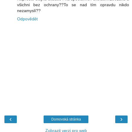
všichni bez ochrany??To se nad tím opravdu nikdo
nezamyslí??
Odpovědět
‹
›
Domovská stránka
Zobrazit verzi pro web