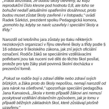
„Vláda avizovala, že budou školy otevřeny, až když
reprodukční číslo klesne pod hodnotu 0,8, ale toho se
bohužel nedaří aktuálními opatřeními dosáhnout, proto
budou muset zůstat školy zavřené i v listopadu,“
uvádí
Radek Sárközi, prezident spolku Pedagogická komora,
„pomohlo by, kdyby se navíc uzavřely i speciální školy a
třídy.“
Narozdíl od letošního jara zůstaly po tlaku některých
neziskových organizací v říjnu otevřené školy a třídy podle §
16 odstavce 9 školského zákona, jak zní jejich oficiální
označení. Rodiče žáků se speciálními vzdělávacími
potřebami jsou tak nuceni své děti do těchto škol posílat,
protože pro tyto žáky platí povinná školní docházka v
prezenční formě.
„Pokud se rodiče bojí o zdraví dítěte nebo zdraví svých
blízkých, a žáka proto do školy nepošlou, nemají narozdíl od
jara nárok na ošetřovné,“
upozorňuje speciální pedagožka
Jana Karvaiová,
„škola v tomto případě žákovi ani nemusí
poskytovat vzdělání distančním způsobem, jak je tomu v
případě běžných základních škol, které zůstávají plošně
uzavřeny.“