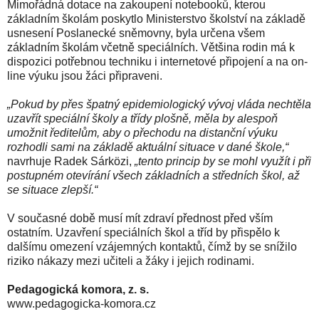
Mimořádná dotace na zakoupení notebooků, kterou
základním školám poskytlo Ministerstvo školství na základě
usnesení Poslanecké sněmovny, byla určena všem
základním školám včetně speciálních. Většina rodin má k
dispozici potřebnou techniku i internetové připojení a na on-
line výuku jsou žáci připraveni.
„Pokud by přes špatný epidemiologický vývoj vláda nechtěla
uzavřít speciální školy a třídy plošně, měla by alespoň
umožnit ředitelům, aby o přechodu na distanční výuku
rozhodli sami na základě aktuální situace v dané škole,“
navrhuje Radek Sárközi,
„tento princip by se mohl využít i při
postupném otevírání všech základních a středních škol, až
se situace zlepší.“
V současné době musí mít zdraví přednost před vším
ostatním. Uzavření speciálních škol a tříd by přispělo k
dalšímu omezení vzájemných kontaktů, čímž by se snížilo
riziko nákazy mezi učiteli a žáky i jejich rodinami.
Pedagogická komora, z. s.
www.pedagogicka-komora.cz