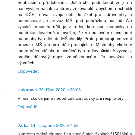
Souhlasím s předchozím... Ještě chci podotknout, že je na
nás vyvíjen nátlak ze strany zřizovatelů, abychom nechodili
na OČR, dávali svoje děti do škol pro zdravotníky a
neomezoval se provoz MŠ, pod pohrůžkou postihů. Ale
vysoké procento dětí je z rodin, kde jsou maminky na
mateřské dovolené a myslím, že v nouzovém stavu není
nutné,aby tyto děti do MŠ chodily. Proto podporuji omezení
provozu MŠ jen pro děti pracujících. Místo,aby vláda v
tomto něco udělala, minimálně tyto rodiny oficiálně vyzvala,
napíše děkovný dopis zaměstnancům. To považuji za
výsměch.
Odpovědět
Unknown
30. října 2020 v 20:08
V naší školce jsme neobdrzeli ani roušky ani respiratory.
Odpovědět
Jarka
14. listopadu 2020 v 4:52
Naprosto stejná situace i na speciálních školách.!150žákú a