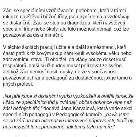
Žáci se speciálními vzdělávacími potřebami, kteří v rámci
inkluze navštěvují běžné třídy, jsou nyní doma a vzdělávají
se distančně. Žáci se stejnou diagnózou, kteří navštěvují
speciální třídy nebo školy, ale tuto možnost nemají, což lze
považovat za diskriminační.
V těchto školách pracují učitelé a další zaměstnanci, kteří
často patří k rizikovým skupinám kvůli vysokému věku nebo
zdravotnímu stavu. Ti obdrželi od vlády pouze deset kusů
respirátorů, další si už budou muset pořizovat ze svého.
Jelikož žáci nemusí nosit roušky, nelze v současnosti
považovat ochranu pedagogů za dostatečnou, jak je tomu u
jiných profesí.
„Na jaře jsme si distanční výuku vyzkoušeli a ověřili jsme, že
i žáci ze speciálních tříd ji zvládají, občas dokonce lépe než
žáci běžných tříd,“
dodává Jana Karvaiová, která vede sekci
speciálních pedagogů v Pedagogické komoře,
„navíc jsme
se od září na tuto alternativu intenzivně připravovali, tudíž by
nás nezastihla nepřipravené, jak tomu bylo na jaře.“