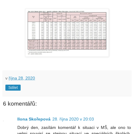
v
října 28, 2020
Sdílet
6 komentářů:
Ilona Skořepová
28. října 2020 v 20:03
Dobrý den, zasílám komentář k situaci v MŠ, ale ono to
velmi souvisí se stejnou situací ve speciálních školách.