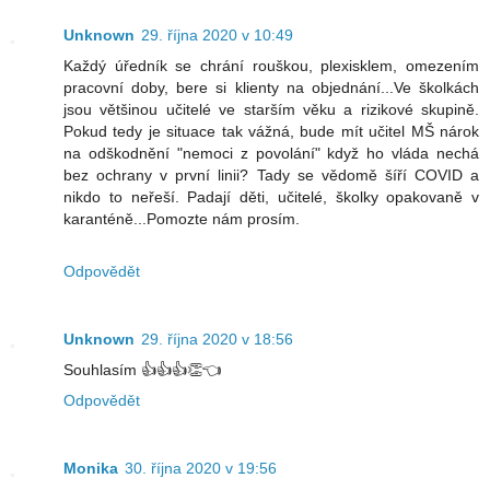
Unknown
29. října 2020 v 10:49
Každý úředník se chrání rouškou, plexisklem, omezením
pracovní doby, bere si klienty na objednání...Ve školkách
jsou většinou učitelé ve starším věku a rizikové skupině.
Pokud tedy je situace tak vážná, bude mít učitel MŠ nárok
na odškodnění "nemoci z povolání" když ho vláda nechá
bez ochrany v první linii? Tady se vědomě šíří COVID a
nikdo to neřeší. Padají děti, učitelé, školky opakovaně v
karanténě...Pomozte nám prosím.
Odpovědět
Unknown
29. října 2020 v 18:56
Souhlasím 👍👍👍👏👈
Odpovědět
Monika
30. října 2020 v 19:56