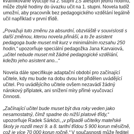
kvalifikovaně vyučuje na 2. stupni ZŠ alespoň jednu hodinu,
může zbylé hodiny do úvazku učit na 1. stupni. Novela tudíž
umožní, aby pracovník bez pedagogického vzdělání legálně
učil například v první třídě.
„Považuji tuto změnu za absurdní, obzvláště v souvislosti s
další změnou, kterou novela přináší, a to že asistent
pedagoga bude muset mít kurz v minimálním rozsahu 250
hodin,“
upozorňuje speciální pedagožka Jana Karvaiová,
„učitel nebude muset mít žádné pedagogické vzdělání,
kdežto jeho asistent ano...“
Novela dále specifikuje adaptační období pro začínající
učitele, kdy mu bude na dobu dvou let přidělen uvádějící
učitel. Pro uvádějícího učitele ovšem nezavádí žádný
nárokový příplatek, ani snížení míry přímé vyučovací
činnosti.
„Začínající učitel bude muset být dva roky veden jako
nesamostatný, čímž spadne do nižší platové třídy,“
upozorňuje Radek Sárközi,
„v případě učitelky mateřské
školy je rozdíl mezi 9. a 8. tarifní třídou 5 900 korun měsíčně,
což je více 70 000 korun ročně.“
V současnosti může ředitel