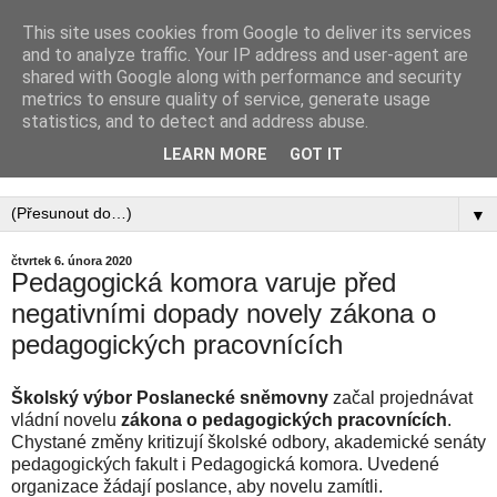
This site uses cookies from Google to deliver its services
PEDAGOGICKÁ
and to analyze traffic. Your IP address and user-agent are
shared with Google along with performance and security
KOMORA, ZAPSANÝ
metrics to ensure quality of service, generate usage
statistics, and to detect and address abuse.
SPOLEK
LEARN MORE
GOT IT
▼
čtvrtek 6. února 2020
Pedagogická komora varuje před
negativními dopady novely zákona o
pedagogických pracovnících
Školský výbor Poslanecké sněmovny
začal projednávat
vládní novelu
zákona o pedagogických pracovnících
.
Chystané změny kritizují školské odbory, akademické senáty
pedagogických fakult i Pedagogická komora. Uvedené
organizace žádají poslance, aby novelu zamítli.