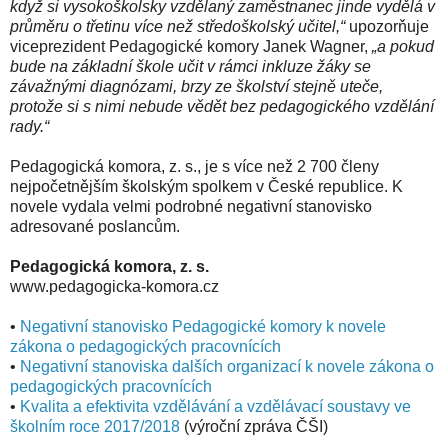
když si vysokoškolsky vzdělaný zaměstnanec jinde vydělá v
průměru o třetinu více než středoškolský učitel,“
upozorňuje
viceprezident Pedagogické komory Janek Wagner,
„a pokud
bude na základní škole učit v rámci inkluze žáky se
závažnými diagnózami, brzy ze školství stejně uteče,
protože si s nimi nebude vědět bez pedagogického vzdělání
rady.“
Pedagogická komora, z. s., je s více než 2 700 členy
nejpočetnějším školským spolkem v České republice. K
novele vydala velmi podrobné negativní stanovisko
adresované poslancům.
Pedagogická komora, z. s.
www.pedagogicka-komora.cz
•
Negativní stanovisko Pedagogické komory k novele
zákona o pedagogických pracovnících
•
Negativní stanoviska dalších organizací k novele zákona o
pedagogických pracovnících
•
Kvalita a efektivita vzdělávání a vzdělávací soustavy ve
školním roce 2017/2018
(výroční zpráva ČŠI)