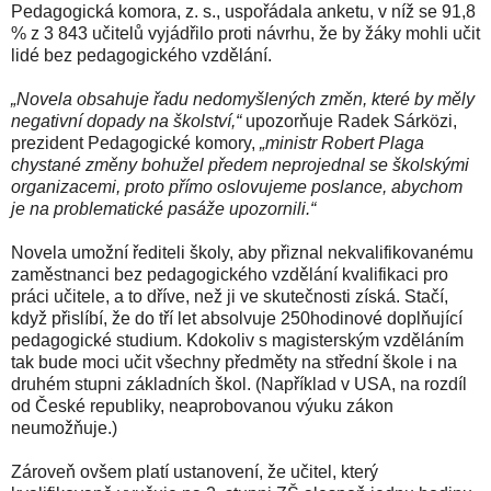
Pedagogická komora, z. s., uspořádala anketu, v níž se 91,8
% z 3 843 učitelů vyjádřilo proti návrhu, že by žáky mohli učit
lidé bez pedagogického vzdělání.
„Novela obsahuje řadu nedomyšlených změn, které by měly
negativní dopady na školství,“
upozorňuje Radek Sárközi,
prezident Pedagogické komory,
„ministr Robert Plaga
chystané změny bohužel předem neprojednal se školskými
organizacemi, proto přímo oslovujeme poslance, abychom
je na problematické pasáže upozornili.“
Novela umožní řediteli školy, aby přiznal nekvalifikovanému
zaměstnanci bez pedagogického vzdělání kvalifikaci pro
práci učitele, a to dříve, než ji ve skutečnosti získá. Stačí,
když přislíbí, že do tří let absolvuje 250hodinové doplňující
pedagogické studium. Kdokoliv s magisterským vzděláním
tak bude moci učit všechny předměty na střední škole i na
druhém stupni základních škol. (Například v USA, na rozdíl
od České republiky, neaprobovanou výuku zákon
neumožňuje.)
Zároveň ovšem platí ustanovení, že učitel, který