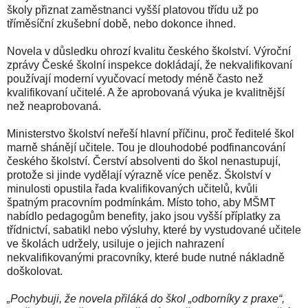
školy přiznat zaměstnanci vyšší platovou třídu už po
tříměsíční zkušební době, nebo dokonce ihned.
Novela v důsledku ohrozí kvalitu českého školství. Výroční
zprávy České školní inspekce dokládají, že nekvalifikovaní
používají moderní vyučovací metody méně často než
kvalifikovaní učitelé. A že aprobovaná výuka je kvalitnější
než neaprobovaná.
Ministerstvo školství neřeší hlavní příčinu, proč ředitelé škol
marně shánějí učitele. Tou je dlouhodobé podfinancování
českého školství. Čerství absolventi do škol nenastupují,
protože si jinde vydělají výrazně více peněz. Školství v
minulosti opustila řada kvalifikovaných učitelů, kvůli
špatným pracovním podmínkám. Místo toho, aby MŠMT
nabídlo pedagogům benefity, jako jsou vyšší příplatky za
třídnictví, sabatikl nebo výsluhy, které by vystudované učitele
ve školách udržely, usiluje o jejich nahrazení
nekvalifikovanými pracovníky, které bude nutné nákladně
doškolovat.
„Pochybuji, že novela přiláká do škol „odborníky z praxe“,