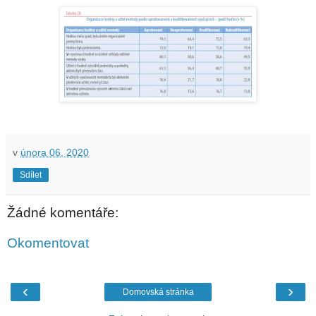
v
února 06, 2020
Sdílet
Žádné komentáře:
Okomentovat
‹
›
Domovská stránka