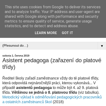
This site uses cookies from Google to deliver its services
PEDAGOGICKÁ
and to analyze traffic. Your IP address and user-agent are
shared with Google along with performance and security
KOMORA, ZAPSANÝ
metrics to ensure quality of service, generate usage
statistics, and to detect and address abuse.
SPOLEK
LEARN MORE
GOT IT
▼
sobota 1. června 2019
Asistent pedagoga (zařazení do platové
třídy)
Ředitel školy zařadí zaměstnance vždy do té platové třídy,
která odpovídá nejnáročnější práci, kterou vykonává... V
případě
asistentů pedagoga
to může být 4. až 9. platová
třída.
Většinou se jedná o 8. platovou třídu
(viz tabulka).
Metodický výklad k odměňování pedagogických pracovníků
a ostatních zaměstnanců škol
(2018)