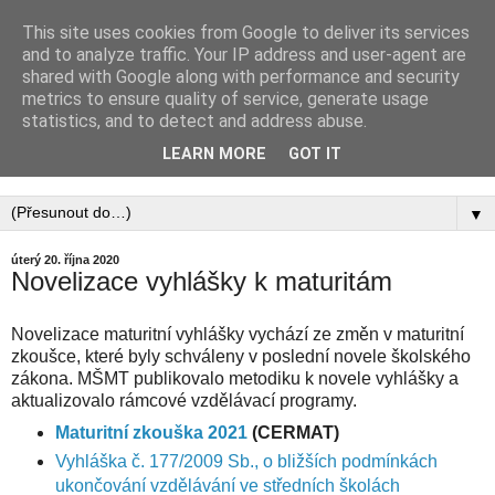
This site uses cookies from Google to deliver its services
PEDAGOGICKÁ
and to analyze traffic. Your IP address and user-agent are
shared with Google along with performance and security
KOMORA, ZAPSANÝ
metrics to ensure quality of service, generate usage
statistics, and to detect and address abuse.
SPOLEK
LEARN MORE
GOT IT
▼
úterý 20. října 2020
Novelizace vyhlášky k maturitám
Novelizace maturitní vyhlášky vychází ze změn v maturitní
zkoušce, které byly schváleny v poslední novele školského
zákona. MŠMT publikovalo metodiku k novele vyhlášky a
aktualizovalo rámcové vzdělávací programy.
Maturitní zkouška 2021
(CERMAT)
Vyhláška č. 177/2009 Sb., o bližších podmínkách
ukončování vzdělávání ve středních školách