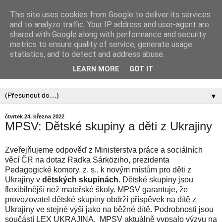
This site uses cookies from Google to deliver its services
PEDAGOGICKÁ
and to analyze traffic. Your IP address and user-agent are
shared with Google along with performance and security
KOMORA, ZAPSANÝ
metrics to ensure quality of service, generate usage
statistics, and to detect and address abuse.
SPOLEK
LEARN MORE
GOT IT
▼
čtvrtek 24. března 2022
MPSV: Dětské skupiny a děti z Ukrajiny
Zveřejňujeme odpověď z Ministerstva práce a sociálních
věcí ČR na dotaz Radka Sárköziho, prezidenta
Pedagogické komory, z. s., k novým místům pro děti z
Ukrajiny v
dětských skupinách
. Dětské skupiny jsou
flexibilnější než mateřské školy. MPSV garantuje, že
provozovatel dětské skupiny obdrží příspěvek na dítě z
Ukrajiny ve stejné výši jako na běžné dítě. Podrobnosti jsou
součástí LEX UKRAJINA. MPSV aktuálně vypsalo výzvu na