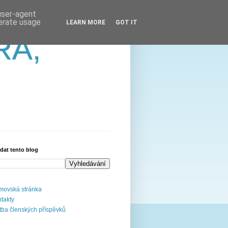
 user-agent
nerate usage
LEARN MORE
GOT IT
RA,
dat tento blog
ovská stránka
takty
tba členských příspěvků