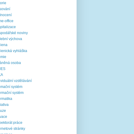
torie
sování
dnocení
e-office
pitalizace
podářské noviny
ební výchova
iena
ienická vyhláška
emie
ráněná osoba
NES
KA
ividuální vzdělávání
omační systém
ormační systém
ormatika
ciativa
luze
vace
pektorát práce
ernetové stránky