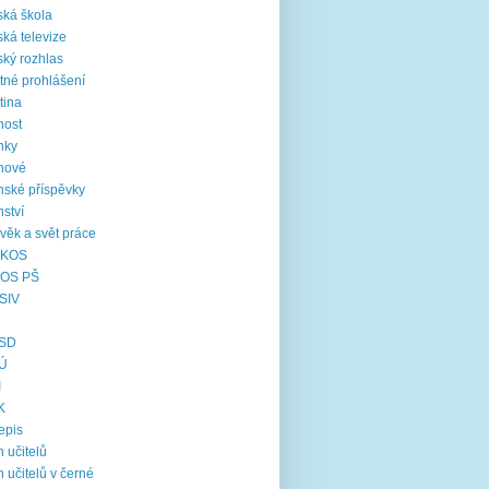
ká škola
ká televize
ký rozhlas
tné prohlášení
tina
nost
nky
nové
nské příspěvky
nství
věk a svět práce
KOS
OS PŠ
SIV
SD
Ú
I
K
epis
 učitelů
 učitelů v černé