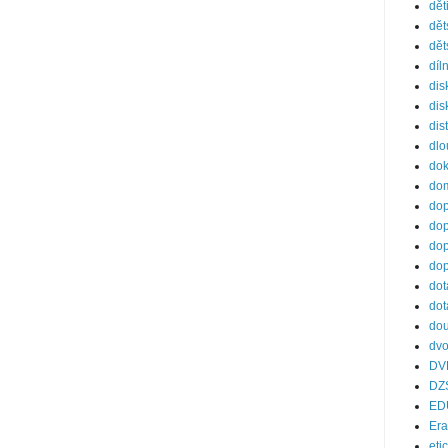
dět
dět
dět
díl
dis
dis
dis
dl
do
dom
dop
dop
dop
dop
dot
dot
dou
dvo
DV
DZ
ED
Er
eti