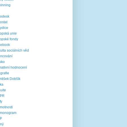
inning
rodesk
ostat
ydice
opská unie
opské fondy
cebook
ulta sociálních věd
ancování
sko
mativní hodnocení
ografie
ntišek Dobšík
ika
uite
PR
fy
motnosti
rmonogram
P
jný