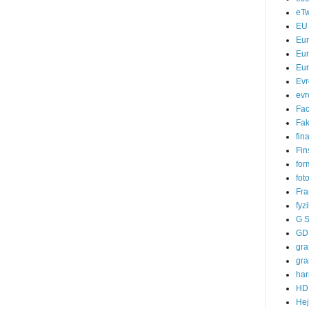
eTw
EU
Eu
Eur
Eur
Evr
evr
Fa
Fak
fin
Fin
for
fot
Fra
fyz
G S
GD
gra
gra
ha
HD
He