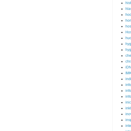
his
hla
ho
hom
hos
Hos
hud
hyg
hyg
ch
ch
iD
IM
ind
inf
inf
inf
ini
ink
ino
ins
int