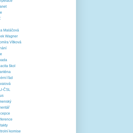
erpelace
ranet
ie
C
na Maláčová
nek Wagner
omíra Vítková
nání
le
nada
acita škol
anténa
iérní řád
vaiová
U-ČSL
us
menský
mentář
ncepce
ference
takty
trolní komise