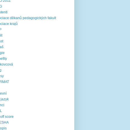
O 2011
G
stenti
ciace děkanů pedagogických fakult
ciace krajů
P
it
st
aš
gie
efity
rkovcová
g
usy
RMAT
kevní
í jazyk
inci
IL
-off score
ESHA
opis