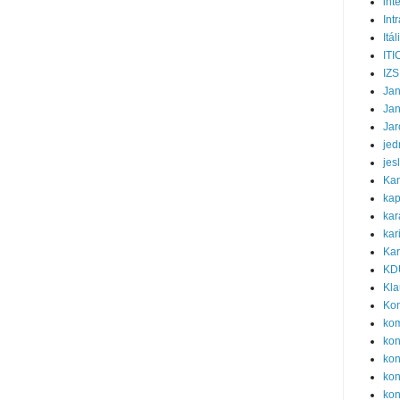
int
Int
Itál
ITI
IZS
Ja
Ja
Jar
jed
jes
Ka
kap
kar
kar
Kar
KD
Kla
Ko
ko
ko
kon
kon
kon