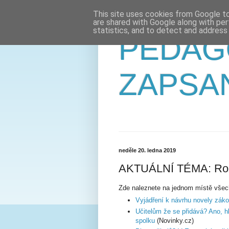
This site uses cookies from Google to 
are shared with Google along with per
statistics, and to detect and address
PEDAG
ZAPSA
neděle 20. ledna 2019
AKTUÁLNÍ TÉMA: Roz
Zde naleznete na jednom místě všec
Vyjádření k návrhu novely zák
Učitelům že se přidává? Ano, h
spolku
(Novinky.cz)