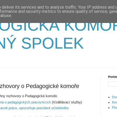
deliver its services and to analyze traffic. Your IP address and
formance and security metrics to ensure quality of service, ge
 abuse.
OGICKÁ KOMO
NÝ SPOLEK
Prohle
hovory o Pedagogické komoře
hny rozhovory o Pedagogické komoře.
Dom
ona o pedagogických pracovnících
(Vzdělávací služby)
Kon
Pla
lavně práce, upozorňuje prezident učitelského