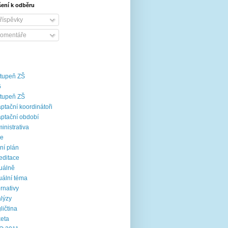
šení k odběru
říspěvky
omentáře
stupeň ZŠ
6
stupeň ZŠ
ptační koordinátoři
ptační období
inistrativa
ce
ní plán
editace
uálně
uální téma
ernativy
lýzy
ličtina
eta