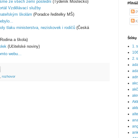
 jsme ze všech zemí poslední
(Týdeník Mostecko)
Přihlá
ortál Vzdělávací služby
P
mateřským školám
(Poradce ředitelky MŠ)
ebylo...
K
ly tlaku ministerstva, neziskovek i rodičů
(Česká
Štítky
Rodina a škola)
olek
(Učitelské noviny)
1. 
10
omto webu...
2. 
ada
ada
,
rozhovor
adm
ak
akč
akr
Akt
akt
alt
ana
ang
ank