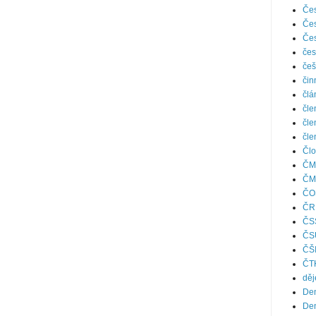
Čes
Čes
Čes
čes
češ
čin
člá
čle
čle
čle
Člo
ČM
ČM
ČO
ČR
ČS
ČS
ČŠ
ČT
děj
Den
Den