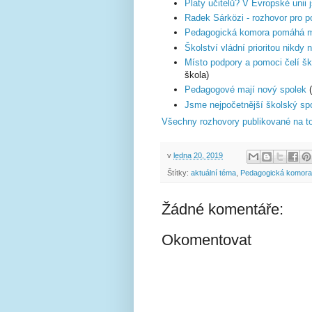
Platy učitelů? V Evropské unii
Radek Sárközi - rozhovor pro p
Pedagogická komora pomáhá 
Školství vládní prioritou nikdy n
Místo podpory a pomoci čelí ško
škola)
Pedagogové mají nový spolek
(
Jsme nejpočetnější školský sp
Všechny rozhovory publikované na t
v
ledna 20, 2019
Štítky:
aktuální téma
,
Pedagogická komora
Žádné komentáře:
Okomentovat