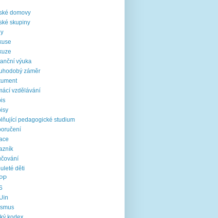
i
ské domovy
ské skupiny
ny
kuse
kuze
tanční výuka
ouhodobý záměr
kument
ácí vzdělávání
is
isy
lňující pedagogické studium
oručení
ace
azník
čování
uleté děti
PP
S
Uin
asmus
cký kodex