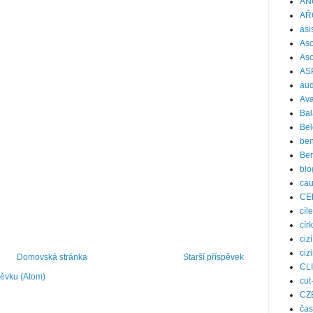
AN
AŘ
asi
Aso
Aso
AS
aud
Ava
Bal
Bel
ben
Be
blo
ca
CE
cíle
cír
ciz
ciz
Domovská stránka
Starší příspěvek
CL
pěvku (Atom)
cut
CZ
čas