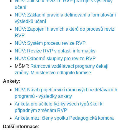
NÚV: Jak se v revizích RVP pracuje s výsledky
učení
NÚV: Základní pravidla definování a formulování
výsledků učení
NÚV: Zapojení hlavních aktérů do procesů revizí
RVP
NÚV: Systém procesu revize RVP
NÚV: Revize RVP v oblasti informatiky
NÚV: Odborné skupiny pro revize RVP
MŠMT:
Rámcové vzdělávací programy čekají
změny. Ministerstvo odtajnilo komise
Ankety:
NÚV: Návrh pojetí revizí rámcových vzdělávacích
programů - výsledky ankety
Anketa pro učitele fyziky všech typů škol k
případným změnám RVP
Anketa mezi členy spolku Pedagogická komora
Další informace: