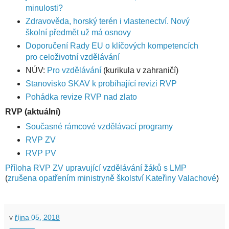
minulosti?
Zdravověda, horský terén i vlastenectví. Nový
školní předmět už má osnovy
Doporučení Rady EU o klíčových kompetencích
pro celoživotní vzdělávání
NÚV:
Pro vzdělávání
(kurikula v zahraničí)
Stanovisko SKAV k probíhající revizi RVP
Pohádka revize RVP nad zlato
RVP (aktuální)
Současné rámcové vzdělávací programy
RVP ZV
RVP PV
Příloha RVP ZV upravující vzdělávání žáků s LMP
(
zrušena opatřením ministryně školství Kateřiny Valachové
)
v
října 05, 2018