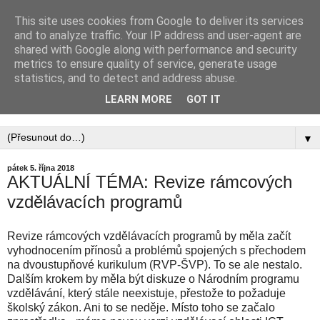
This site uses cookies from Google to deliver its services
PEDAGOGICKÁ
and to analyze traffic. Your IP address and user-agent are
shared with Google along with performance and security
KOMORA, ZAPSANÝ
metrics to ensure quality of service, generate usage
statistics, and to detect and address abuse.
SPOLEK
LEARN MORE
GOT IT
▼
pátek 5. října 2018
AKTUÁLNÍ TÉMA: Revize rámcových
vzdělávacích programů
Revize rámcových vzdělávacích programů by měla začít
vyhodnocením přínosů a problémů spojených s přechodem
na dvoustupňové kurikulum (RVP-ŠVP). To se ale nestalo.
Dalším krokem by měla být diskuze o Národním programu
vzdělávání, který stále neexistuje, přestože to požaduje
školský zákon. Ani to se neděje. Místo toho se začalo