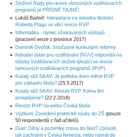
Složení Rady pro revize rámcových vzdělávacích
programů je PŘÍSNĚ TAJNÉ!
Lukáš Bartoň:
Interpelace na ministra školství
Roberta Plagu ve věci revize RVP
Informatika - rámec očekávaných výstupů
(pracovní verze z prosince 2017)
Dominik Dvořák: Současné kurikulární reformy
Národní ústav pro vzdělávání (NÚV) odpovídá na
otázky Vzdělávacích služeb týkající se revize
rámcových vzdělávacích programů (RVP)
Kulatý stůl SKAV: Je potřeba dnes měnit RVP
pro základní školy?
(25.5.2017)
Kulatý stůl SKAV: Revize RVP. Komu tím
prospějeme?
(22.2.2018)
Revize RVP na webu Česká škola
Výzkum: Zavedení praktické výuky do ZŠ
(pouze
50 respondentů z řad učitelů)
Duel: Dílny a pozemky znovu do škol? Způsob,
jak zachránit v Česku řemesla, nebo návrat do