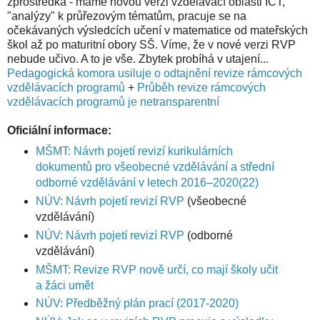
zprostředka - máme novou verzi vzdělávací oblasti ICT,
"analýzy" k průřezovým tématům, pracuje se na
očekávaných výsledcích učení v matematice od mateřských
škol až po maturitní obory SŠ. Víme, že v nové verzi RVP
nebude učivo. A to je vše. Zbytek probíhá v utajení...
Pedagogická komora usiluje o odtajnění revize rámcových
vzdělávacích programů
+
Průběh revize rámcových
vzdělávacích programů je netransparentní
Oficiální informace:
MŠMT: Návrh pojetí revizí kurikulárních
dokumentů pro všeobecné vzdělávání a střední
odborné vzdělávání v letech 2016–2020(22)
NÚV: Návrh pojetí revizí RVP
(všeobecné
vzdělávání)
NÚV: Návrh pojetí revizí RVP
(odborné
vzdělávání)
MŠMT: Revize RVP nově určí, co mají školy učit
a žáci umět
NÚV: Předběžný plán prací (2017-2020)