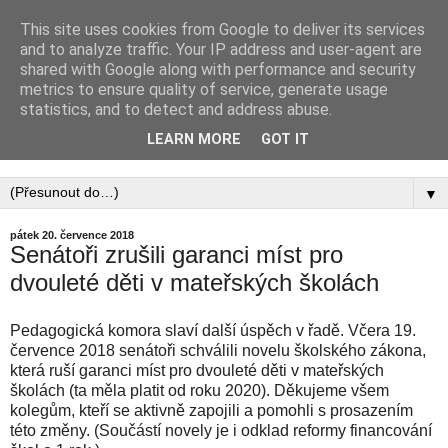
This site uses cookies from Google to deliver its services
PEDAGOGICKÁ
and to analyze traffic. Your IP address and user-agent are
shared with Google along with performance and security
KOMORA, ZAPSANÝ
metrics to ensure quality of service, generate usage
statistics, and to detect and address abuse.
SPOLEK
LEARN MORE
GOT IT
▼
pátek 20. července 2018
Senátoři zrušili garanci míst pro
dvouleté děti v mateřských školách
Pedagogická komora slaví další úspěch v řadě. Včera 19.
července 2018 senátoři schválili novelu školského zákona,
která ruší garanci míst pro dvouleté děti v mateřských
školách (ta měla platit od roku 2020). Děkujeme všem
kolegům, kteří se aktivně zapojili a pomohli s prosazením
této změny. (Součástí novely je i odklad reformy financování