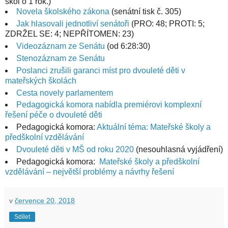
škol o 1 rok.)
Novela školského zákona
(senátní tisk č. 305)
Jak hlasovali jednotliví senátoři
(PRO: 48; PROTI: 5;
ZDRŽEL SE: 4; NEPŘÍTOMEN: 23)
Videozáznam ze Senátu
(od 6:28:30)
Stenozáznam ze Senátu
Poslanci zrušili garanci míst pro dvouleté děti v
mateřských školách
Cesta novely parlamentem
Pedagogická komora nabídla premiérovi komplexní
řešení péče o dvouleté děti
Pedagogická komora:
Aktuální téma: Mateřské školy a
předškolní vzdělávání
Dvouleté děti v MŠ od roku 2020
(nesouhlasná vyjádření)
Pedagogická komora:
Mateřské školy a předškolní
vzdělávání – největší problémy a návrhy řešení
v
července 20, 2018
Sdílet