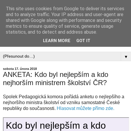
This site uses cookies from Google to deliver its services
PEDAGOGICKÁ
and to analyze traffic. Your IP address and user-agent are
shared with Google along with performance and security
KOMORA, ZAPSANÝ
metrics to ensure quality of service, generate usage
statistics, and to detect and address abuse.
SPOLEK
LEARN MORE
GOT IT
▼
sobota 17. února 2018
ANKETA: Kdo byl nejlepším a kdo
nejhorším ministrem školství ČR?
Spolek Pedagogická komora pořádá anketu o nejlepšího a
nejhoršího ministra školství od vzniku samostatné České
republiky do současnosti.
Hlasovat můžete přímo zde.