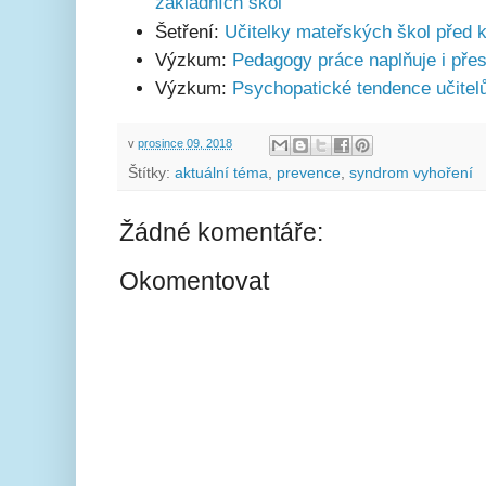
základních škol
Šetření:
Učitelky mateřských škol před 
Výzkum:
Pedagogy práce naplňuje i přes
Výzkum:
Psychopatické tendence učitelů
v
prosince 09, 2018
Štítky:
aktuální téma
,
prevence
,
syndrom vyhoření
Žádné komentáře:
Okomentovat