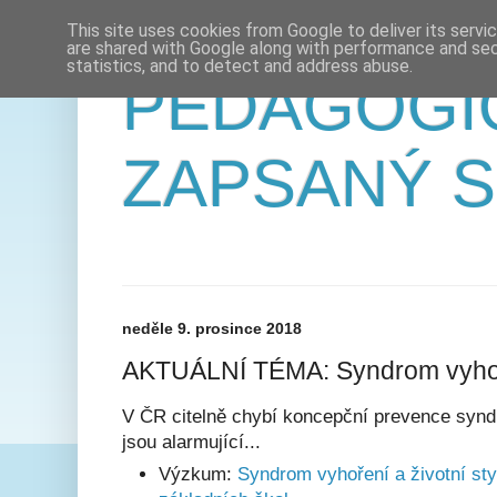
This site uses cookies from Google to deliver its servi
are shared with Google along with performance and secu
statistics, and to detect and address abuse.
PEDAGOGI
ZAPSANÝ 
neděle 9. prosince 2018
AKTUÁLNÍ TÉMA: Syndrom vyhoře
V ČR citelně chybí koncepční prevence syndr
jsou alarmující...
Výzkum:
Syndrom vyhoření a životní sty