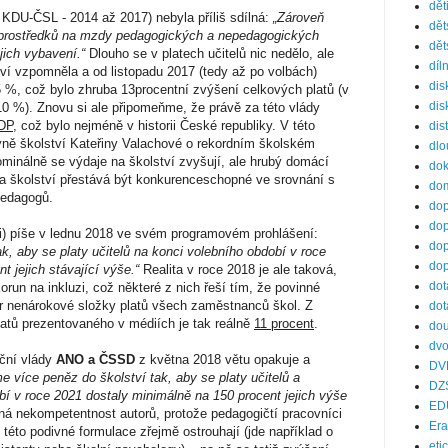
dět
KDU-ČSL - 2014 až 2017) nebyla příliš sdílná:
„Zároveň
dět
 prostředků na mzdy pedagogických a nepedagogických
dět
jich vybavení.“
Dlouho se v platech učitelů nic nedělo, ale
díl
tví vzpomněla a od listopadu 2017 (tedy až po volbách)
dis
 15 %, což bylo zhruba 13procentní zvýšení celkových platů (v
dis
 10 %). Znovu si ale připomeňme, že právě za této vlády
DP
, což bylo nejméně v historii České republiky. V této
dis
ryně školství Kateřiny Valachové o rekordním školském
dl
ominálně se výdaje na školství zvyšují, ale hrubý domácí
do
a školství přestává být konkurenceschopné ve srovnání s
dom
 pedagogů.
dop
dop
i) píše v lednu 2018 ve svém programovém prohlášení:
dop
k, aby se platy učitelů na konci volebního období v roce
dop
t jejich stávající výše.“
Realita v roce 2018 je ale taková,
dot
korun na inkluzi, což některé z nich řeší tím, že povinné
or nenárokové složky platů všech zaměstnanců škol. Z
dot
latů prezentovaného v médiích je tak reálně
11 procent
.
dou
dvo
iční vlády
ANO a ČSSD
z května 2018 větu opakuje a
DV
e více peněz do školství tak, aby se platy učitelů a
DZ
í v roce 2021 dostaly minimálně na 150 procent jejich výše
ED
ná nekompetentnost autorů, protože pedagogičtí pracovníci
Er
e této podivné formulace zřejmě ostrouhají (jde například o
eti