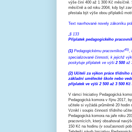
výše činí 400 až 1 300 Kč měsíčně. S
měsíčně a od roku 2004, kdy byl zave
přestala být výše obou příplatků mot
Text navrhované novely zákoníku pr
„§ 133
Příplatek pedagogického pracovní
45)
(1)
Pedagogickému pracovníkovi
,
specializované činnosti, k jejichž vý
poskytuje příplatek ve výši
2 500
až
(2) Učiteli za výkon práce třídníh
základní umělecké škole nebo vedo
příplatek ve výši 2 500 až 3 500 Kč
V rámci Iniciativy Pedagogická komor
Pedagogická komora v říjnu 2017, byl
učitele si vyžádá průměrně 20 hodin mě
Vznikl i soupis činností třídního učit
Pedagogická komora na jaře roku 20
pracovnících, který obsahoval navýše
150 Kč na hodinu (v současnosti pobír
Tehdejší návrh Iniciativy Pedagogic