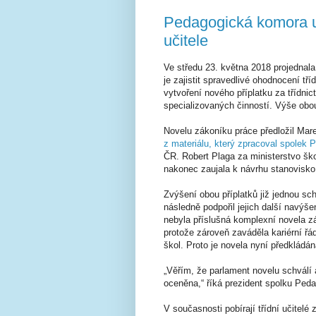
Pedagogická komora usi
učitele
Ve středu 23. května 2018 projednal
je zajistit spravedlivé ohodnocení tří
vytvoření nového příplatku za třídnic
specializovaných činností. Výše obou
Novelu zákoníku práce předložil Ma
z materiálu, který zpracoval spolek
ČR. Robert Plaga za ministerstvo ško
nakonec zaujala k návrhu stanovisko
Zvýšení obou příplatků již jednou s
následně podpořil jejich další navýš
nebyla příslušná komplexní novela z
protože zároveň zaváděla kariérní řád
škol. Proto je novela nyní předkládá
„Věřím, že parlament novelu schválí 
oceněna,“ říká prezident spolku Ped
V současnosti pobírají třídní učitel