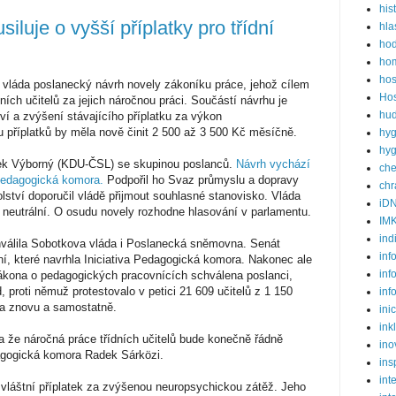
his
luje o vyšší příplatky pro třídní
hla
ho
hom
hos
a vláda poslanecký návrh novely zákoníku práce, jehož cílem
Hos
dních učitelů za jejich náročnou práci. Součástí návrhu je
hud
tví a zvýšení stávajícího příplatku za výkon
 příplatků by měla nově činit 2 500 až 3 500 Kč měsíčně.
hyg
hyg
rek Výborný (KDU-ČSL) se skupinou poslanců.
Návrh vychází
ch
 Pedagogická komora.
Podpořil ho Svaz průmyslu a dopravy
ch
lství doporučil vládě přijmout souhlasné stanovisko. Vláda
iD
 neutrální. O osudu novely rozhodne hlasování v parlamentu.
IM
ind
chválila Sobotkova vláda i Poslanecká sněmovna. Senát
inf
ení, které navrhla Iniciativa Pedagogická komora. Nakonec ale
inf
ákona o pedagogických pracovnících schválena poslanci,
, proti němuž protestovalo v petici 21 609 učitelů z 1 150
inf
na znovu a samostatně.
ini
ink
a že náročná práce třídních učitelů bude konečně řádně
ino
agogická komora Radek Sárközi.
ins
int
é zvláštní příplatek za zvýšenou neuropsychickou zátěž. Jeho