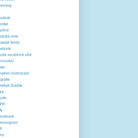
inning
rodesk
ostat
ydice
opská unie
opské fondy
cebook
ulta sociálních věd
ancování
sko
mativní hodnocení
ografie
ntišek Dobšík
ika
uite
PR
fy
motnosti
rmonogram
P
jný