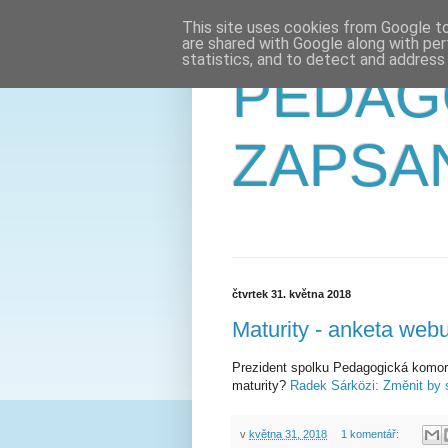
This site uses cookies from Google to 
are shared with Google along with per
statistics, and to detect and address
PEDAG
ZAPSA
čtvrtek 31. května 2018
Maturity - anketa web
Prezident spolku Pedagogická komor
maturity?
Radek Sárközi: Změnit by 
v
května 31, 2018
1 komentář: