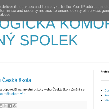
deliver its services and to analyze traffic. Your IP address and
formance and security metrics to ensure quality of service, ge
 abuse.
OGICKÁ KOMO
NÝ SPOLEK
Prohle
u Česká škola
a odpověděl na anketní otázky webu Česká škola Změní se
Dom
se mělo skoro vše
Kon
Pla