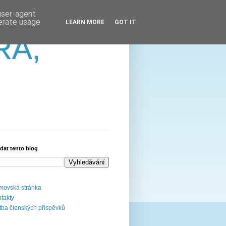
 user-agent
nerate usage
LEARN MORE
GOT IT
RA,
dat tento blog
ovská stránka
takty
tba členských příspěvků