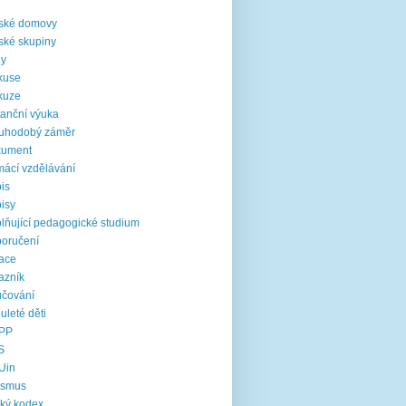
i
ské domovy
ské skupiny
ny
kuse
kuze
tanční výuka
ouhodobý záměr
kument
ácí vzdělávání
is
isy
lňující pedagogické studium
oručení
ace
azník
čování
uleté děti
PP
S
Uin
asmus
cký kodex