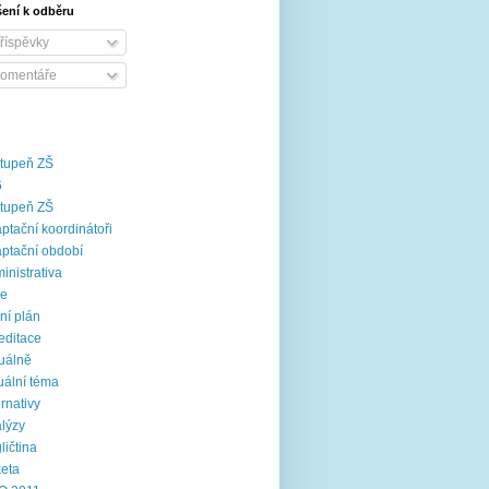
šení k odběru
říspěvky
omentáře
stupeň ZŠ
6
stupeň ZŠ
ptační koordinátoři
ptační období
inistrativa
ce
ní plán
editace
uálně
uální téma
ernativy
lýzy
ličtina
eta