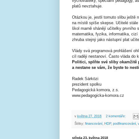
vychovatelky, speciální pedagogy, as
platů nevztahuje.
Otázkou je, jestli tomuto slibu ještě 
na místě spíše skepse. Učitelé stále
škol marně shánějí učitelky prvního 
matematika, fyzika, informatika, cizí
zhruba stejný jako nástupní plat učit
Vlády svá programová prohlášení ohle
cíl raději nestanoví. Často vláda do
Politici, splňte své sliby okamžitě
a nestane se vám, že byste to nesti
Radek Sárközi
prezident spolku
Pedagogická komora, z.s.
www.pedagogicka-komora.cz
v
května 27, 2018
2 komentáře:
Štítky:
financování
,
HDP
,
podfinancování
,
středa 23. května 2018