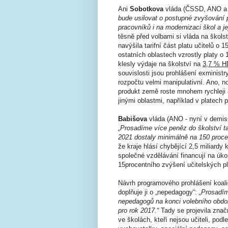
Ani
Sobotkova
vláda (ČSSD, ANO a 
bude usilovat o postupné zvyšování
pracovníků i na modernizaci škol a je
těsně před volbami si vláda na škols
navýšila tarifní část platu učitelů o
ostatních oblastech vzrostly platy o
klesly výdaje na školství na
3,7 % H
souvislosti jsou prohlášení exminist
rozpočtu velmi manipulativní. Ano, n
produkt země roste mnohem rychleji 
jinými oblastmi, například v platech
Babišova
vláda (ANO - nyní v demis
„Prosadíme více peněz do školství ta
2021 dostaly minimálně na 150 procen
že kraje hlásí chybějící 2,5 miliardy 
společné vzdělávání financují na úk
15procentního zvýšení učitelských p
Návrh programového prohlášení koal
doplňuje ji o „nepedagogy“:
„Prosadím
nepedagogů na konci volebního obdob
pro rok 2017.“
Tady se projevila znač
ve školách, kteří nejsou učiteli, podl