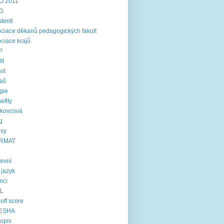
O 2011
G
stenti
ciace děkanů pedagogických fakult
ciace krajů
P
it
st
aš
gie
efity
rkovcová
g
usy
RMAT
kevní
í jazyk
inci
IL
-off score
ESHA
opis