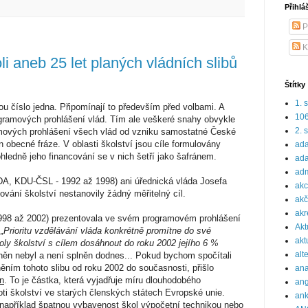
Přihlá
P
K
li aneb 25 let planých vládních slibů
Štítky
1. 
itou číslo jedna. Připomínají to především před volbami. A
10
ogramových prohlášení vlád. Tím ale veškeré snahy obvykle
2. 
ových prohlášení všech vlád od vzniku samostatné České
n obecné fráze. V oblasti školství jsou cíle formulovány
ada
ledně jeho financování se v nich šetří jako šafránem.
ada
adm
, KDU-ČSL - 1992 až 1998) ani úřednická vláda Josefa
ak
ování školství nestanovily žádný měřitelný cíl.
akč
akr
98 až 2002) prezentovala ve svém programovém prohlášení
Akt
:
„Prioritu vzdělávání vláda konkrétně promítne do své
akt
toly školství s cílem dosáhnout do roku 2002 jejího 6 %
alt
lněn nebyl a není splněn dodnes... Pokud bychom spočítali
lněním tohoto slibu od roku 2002 do současnosti, přišlo
ana
un
. To je částka, která vyjadřuje míru dlouhodobého
ang
ti školství ve starých členských státech Evropské unie.
ank
například špatnou vybavenost škol výpočetní technikou nebo