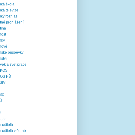
ká škola
ká televize
ký rozhlas
tné prohlášení
tina
nost
nky
nové
nské příspěvky
nství
věk a svět práce
KOS
OS PŠ
SIV
SD
Ú
I
K
epis
 učitelů
 učitelů v černé