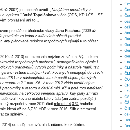
Čes
6 až 2007) jen obecně uvádí:
„Navýšíme prostředky z
Čes
du a výzkum.“
Druhá
Topolánkova
vláda (ODS, KDU-ČSL, SZ
Čes
vém prohlášení ani to…
čes
češ
ovém prohlášení úřednické vlády
Jana Fischera
(2009 až
čin
a považuje za jednu z klíčových oblastí pro růst
člá
t, aby plánované redukce rozpočtových výdajů tuto oblast
čle
čle
čle
2010 až 2013) se rozepsala nejvíce ze všech. Výsledkem
pektování rozpočtových možností, demografického vývoje i
Člo
gických pracovníků vytvoří podmínky a nástroje (např. tzv.
ČM
u garanci vstupu mladých kvalifikovaných pedagogů do všech
ČM
roce 2011 a v následujících letech posílí objem platových
ČO
y resortu o 2,1 mld. Kč. V roce 2012 vláda posílí objem
ČR
 pracovníky v resortu o další 4 mld. Kč a poté toto navýšení
ČS
návaznosti na celkovou veřejnou správu, kdy platy zmrazí
ČS
dé kvalifikované učitele tato vláda (ani žádná pozdější)
ČŠ
olský rozpočet v roce 2011 činil
rekordní 4,3 %
hrubého
ČT
tále klesá až na 3,7 % HDP v roce 2016. Slib o zmrazení
ovat za splněný…
děj
Den
ž 2014) se raději nezavázala k ničemu konkrétnímu.
Den