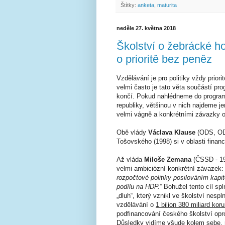
Štítky:
anketa
,
maturita
neděle 27. května 2018
Školství o žebrácké ho
o prioritě bez peněz
Vzdělávání je pro politiky vždy prior
velmi často je tato věta součástí pr
končí. Pokud nahlédneme do program
republiky, většinou v nich najdeme je
velmi vágně a konkrétními závazky oh
Obě vlády
Václava Klause
(ODS, ODA
Tošovského (1998) si v oblasti financ
Až vláda
Miloše Zemana
(ČSSD - 19
velmi ambiciózní konkrétní závazek
rozpočtové politiky posilováním kapi
podílu na HDP.“
Bohužel tento cíl sp
„dluh“, který vznikl ve školství nesp
vzdělávání o
1 bilion 380 miliard kor
podfinancování českého školství opro
Důsledky vidíme všude kolem sebe, 