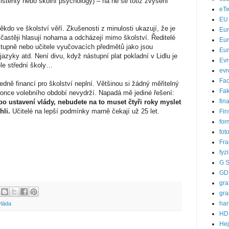
istenty nebo školní psychology) – na ně se totiž zvýšení
eTw
EU
někdo ve školství věří. Zkušenosti z minulosti ukazují, že je
Eu
 častěji hlasují nohama a odcházejí mimo školství. Ředitelé
Eur
stupně nebo učitele vyučovacích předmětů jako jsou
Eur
 jazyky atd. Není divu, když nástupní plat pokladní v Lidlu je
Evr
ele střední školy…
evr
Fa
dně financí pro školství neplní. Většinou si žádný měřitelný
Fak
 konce volebního období nevydrží. Napadá mě jediné řešení:
fin
 po ustavení vlády, nebudete na to muset čtyři roky myslet
hli.
Učitelé na lepší podmínky marně čekají už 25 let.
Fin
for
fot
Fra
fyz
G S
GD
gra
gra
ha
vláda
HD
He