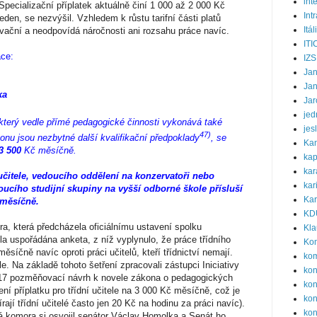
int
pecializační příplatek aktuálně činí 1 000 až 2 000 Kč
Int
den, se nezvýšil. Vzhledem k růstu tarifní části platů
Itál
ivační a neodpovídá náročnosti ani rozsahu práce navíc.
ITI
áce:
IZS
Ja
Ja
ka
Jar
jed
 který vedle přímé pedagogické činnosti vykonává také
jes
47)
konu jsou nezbytné další kvalifikační předpoklady
, se
Ka
3 500
Kč měsíčně.
kap
kar
o učitele, vedoucího oddělení na konzervatoři nebo
kar
ucího studijní skupiny na vyšší odborné škole přísluší
Kar
 měsíčně.
KD
a, která předcházela oficiálnímu ustavení spolku
Kla
a uspořádána anketa, z níž vyplynulo, že práce třídního
Ko
síčně navíc oproti práci učitelů, kteří třídnictví nemají.
ko
ele. Na základě tohoto šetření zpracovali zástupci Iniciativy
ko
17 pozměňovací návrh k novele zákona o pedagogických
kon
ní příplatku pro třídní učitele na 3 000 Kč měsíčně, což je
kon
ají třídní učitelé často jen 20 Kč na hodinu za práci navíc).
kon
ká komora si osvojil senátor Václav Homolka a Senát ho