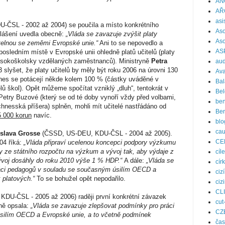
AN
AŘ
asi
ČSL - 2002 až 2004) se poučila a místo konkrétního
Aso
lášení uvedla obecně:
„Vláda se zavazuje zvýšit platy
Aso
telnou se zeměmi Evropské unie.“
Ani to se nepovedlo a
AS
posledním místě v Evropské unii ohledně platů učitelů (platy
ysokoškolsky vzdělaných zaměstnanců). Ministryně
Petra
aud
 slyšet, že platy učitelů by měly být roku 2006 na úrovni 130
Ava
es se potácejí někde kolem 100 % (částky uváděné v
Bal
lů škol). Opět můžeme spočítat vzniklý „dluh“, tentokrát v
Bel
Petry Buzové (který se od té doby vynoří vždy před volbami,
ben
chnesská příšera) splněn, mohli mít učitelé nastřádáno od
Be
 000 korun
navíc.
blo
ca
islava Grosse
(ČSSD, US-DEU, KDU-ČSL - 2004 až 2005).
CE
04 říká:
„Vláda připraví ucelenou koncepci podpory výzkumu
y ze státního rozpočtu na výzkum a vývoj tak, aby výdaje z
cíle
ývoj dosáhly do roku 2010 výše 1 % HDP.“
A dále:
„Vláda se
cír
áci pedagogů v souladu se současným úsilím OECD a
ciz
 platových.“
To se bohužel opět nepodařilo.
ciz
CL
DU-ČSL - 2005 až 2006) raději první konkrétní závazek
cut
vně opsala:
„Vláda se zavazuje zlepšovat podmínky pro práci
CZ
silím OECD a Evropské unie, a to včetně podmínek
čas