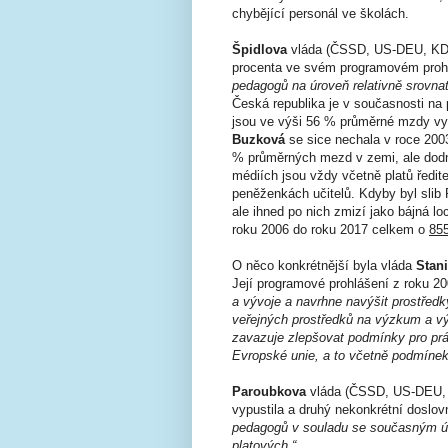
chybějící personál ve školách.
Špidlova
vláda (ČSSD, US-DEU, KDU-
procenta ve svém programovém proh
pedagogů na úroveň relativně srovna
Česká republika je v současnosti na 
jsou ve výši 56 % průměrné mzdy v
Buzková
se sice nechala v roce 2003
% průměrných mezd v zemi, ale dodn
médiích jsou vždy včetně platů ředite
peněženkách učitelů. Kdyby byl slib 
ale ihned po nich zmizí jako bájná lo
roku 2006 do roku 2017 celkem o
855
O něco konkrétnější byla vláda
Stan
Její programové prohlášení z roku 20
a vývoje a navrhne navýšit prostředk
veřejných prostředků na výzkum a v
zavazuje zlepšovat podmínky pro pr
Evropské unie, a to včetně podmínek
Paroubkova
vláda (ČSSD, US-DEU, K
vypustila a druhý nekonkrétní doslo
pedagogů v souladu se současným ú
platových.“