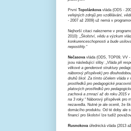
První
Topolánkova
vláda (ODS - 200
veřejných zdrojů pro vzdělávání, vě
- 2007 až 2009) už nemá v programo
Nejhorší citaci nalezneme v program
2010):
„Školství, vědu a výzkum vlád
konkurenceschopnosti a bude usilova
nepostihly.“
Nečasova
vláda (ODS, TOP09, VV - 
jsou následující sliby:
„Vláda při res
věkové a genderové struktury pedago
náborový příspěvek) pro dlouhodobo
druhů škol. Za tímto účelem vláda v 
prostředků pro pedagogické pracovník
platových prostředků pro pedagogické
zachová a zmrazí až do roku 2015 v 
na 3 roky.“
Náborový příspěvek pro mla
nezavedla. Nutné je ale ocenit, že šk
domácího produktu. Od té doby ale s
financí pro školství lze tudíž považ
Rusnokova
úřednická vláda (2013 a