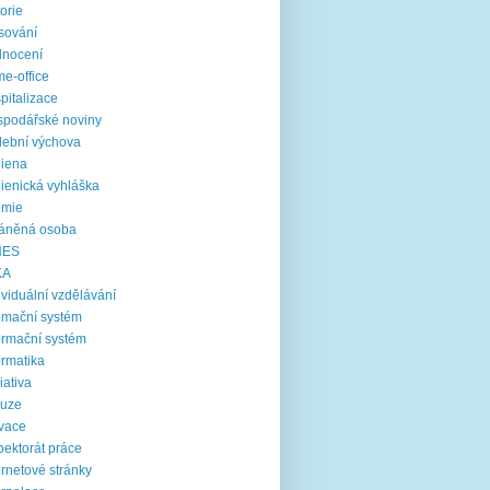
torie
sování
dnocení
e-office
pitalizace
podářské noviny
ební výchova
iena
ienická vyhláška
emie
ráněná osoba
NES
KA
ividuální vzdělávání
omační systém
ormační systém
ormatika
ciativa
luze
vace
pektorát práce
ernetové stránky