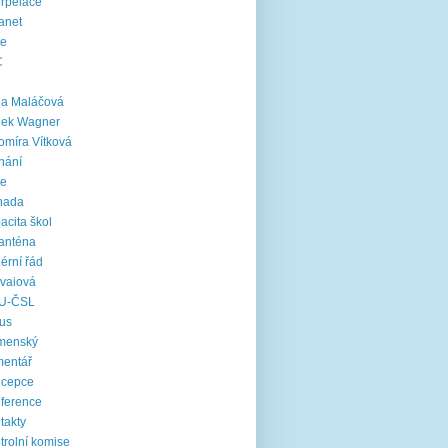
erpelace
ranet
ie
C
na Maláčová
nek Wagner
omíra Vítková
nání
le
nada
acita škol
anténa
iérní řád
vaiová
U-ČSL
us
menský
mentář
ncepce
ference
takty
trolní komise