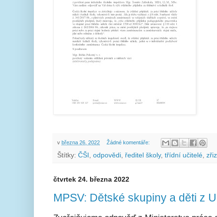
v
března 26, 2022
Žádné komentáře:
Štítky:
ČŠI
,
odpovědi
,
ředitel školy
,
třídní učitelé
,
zři
čtvrtek 24. března 2022
MPSV: Dětské skupiny a děti z U