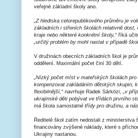
veřejné základní školy ano.
„Z hlediska celorepublikového průměru je vol
základních i střeních školách relativně dost
kraje nebo některé konkrétní školy,“
říká uči
„určitý problém by mohl nastat v případě škol
V družinách obecních základních škol je prů
oddělení. Maximální počet činí 30 dětí.
„Nízký počet míst v mateřských školách pro 
kompenzovat zakládáním dětských skupin, 
flexibilnější,“
navrhuje Radek Sárközi,
„v pří
ukrajinské děti pobývat ve třídách prvního s
má škola samostatné třídy pro družinu, a ná
Ředitelé škol zatím nedostali z ministerstva 
financovány zvýšené náklady, které s příchod
Ukrajiny nastanou.