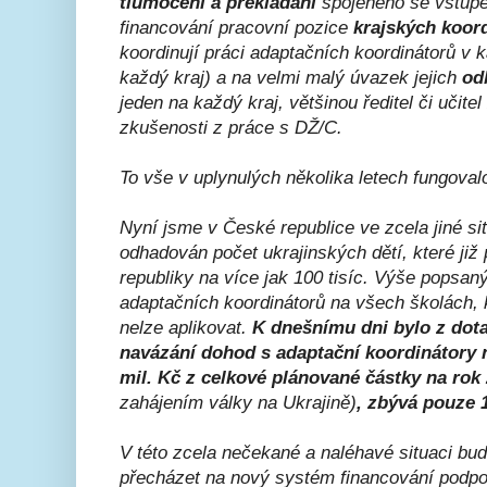
tlumočení a překládání
spojeného se vstupe
financování pracovní pozice
krajských koor
koordinují práci adaptačních koordinátorů v 
každý kraj) a na velmi malý úvazek jejich
od
jeden na každý kraj, většinou ředitel či učite
zkušenosti z práce s DŽ/C.
To vše v uplynulých několika letech fungovalo
Nyní jsme v České republice ve zcela jiné si
odhadován počet ukrajinských dětí, které již
republiky na více jak 100 tisíc. Výše popsan
adaptačních koordinátorů na všech školách, k
nelze aplikovat.
K dnešnímu dni bylo z dota
navázání dohod s adaptační koordinátory 
mil. Kč z celkové plánované částky na rok
zahájením války na Ukrajině)
, zbývá pouze 1
V této zcela nečekané a naléhavé situaci 
přecházet na nový systém financování podpory