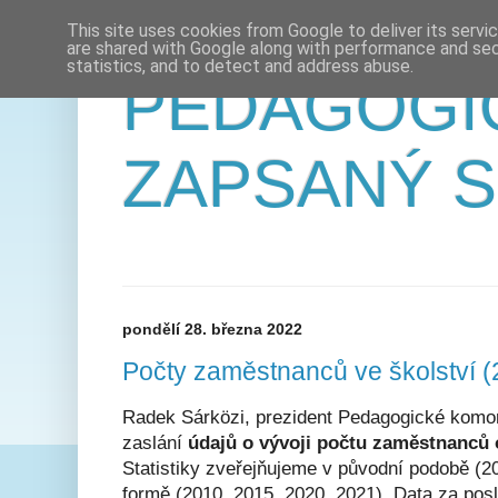
This site uses cookies from Google to deliver its servi
are shared with Google along with performance and secu
statistics, and to detect and address abuse.
PEDAGOGI
ZAPSANÝ 
pondělí 28. března 2022
Počty zaměstnanců ve školství (
Radek Sárközi, prezident Pedagogické komor
zaslání
údajů o vývoji počtu zaměstnanců 
Statistiky zveřejňujeme v původní podobě (2
formě (2010, 2015, 2020, 2021). Data za posl