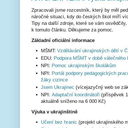
Zpracovali jsme rozcestník, který by měl p
náročné situaci, kdy do českých škol míří ví
Tipy na další zdroje, které se vám osvědčily
k tomuto článku. Děkujeme za pomoc.
Základní oficiální informace
MŠMT:
Vzdělávání ukrajinských dětí v 
EDU:
Podpora MŠMT v době válečného ko
NPI:
Pomoc ukrajinským školákům
NPI:
Portál podpory pedagogických praco
žáky cizince
Jsem Ukrajinec
(vícejazyčný web se zák
NPI:
Adaptační koordinátoři
(příspěvek 1
aktuálně sníženo na 6 000 Kč)
Výuka v ukrajinštině
Učení bez hranic
(projekt ukrajinského m