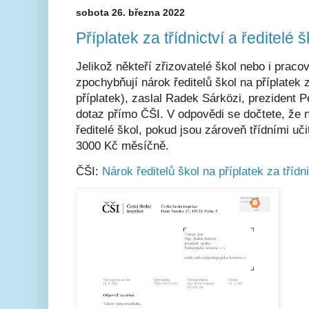
sobota 26. března 2022
Příplatek za třídnictví a ředitelé š
Jelikož někteří zřizovatelé škol nebo i prac
zpochybňují nárok ředitelů škol na příplatek za
příplatek), zaslal Radek Sárközi, prezident 
dotaz přímo ČŠI. V odpovědi se dočtete, že na
ředitelé škol, pokud jsou zároveň třídními učit
3000 Kč měsíčně.
ČŠI:
Nárok ředitelů škol na příplatek za třídni