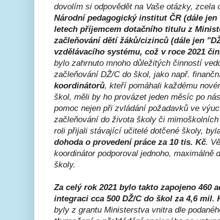
dovolím si odpovědět na Vaše otázky, zcela o
Národní pedagogický institut ČR (dále jen 
letech příjemcem dotačního titulu z Minis
začleňování dětí žáků/cizinců (dále jen "
vzdělávacího systému, což v roce 2021 čini
bylo zahrnuto mnoho důležitých činností ved
začleňování DŽ/C do škol, jako např. finančn
koordinátorů
, kteří pomáhali každému novém
škol, měli by ho provázet jeden měsíc po ná
pomoc nejen při zvládání požadavků ve výuce
začleňování do života školy či mimoškolních 
roli přijali stávající učitelé dotčené školy, b
dohoda o provedení práce za 10 tis. Kč
. V
koordinátor podporoval jednoho, maximálně 
školy.
Za celý rok 2021 bylo takto zapojeno 460 
integraci cca 500 DŽ/C do škol za 4,6 mil. 
byly z grantu Ministerstva vnitra dle podanéh