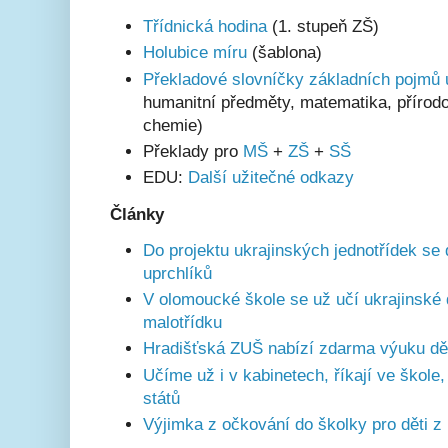
Třídnická hodina
(1. stupeň ZŠ)
Holubice míru
(šablona)
Překladové slovníčky základních pojmů 
humanitní předměty, matematika, přírodo
chemie)
Překlady pro
MŠ
+
ZŠ
+
SŠ
EDU:
Další užitečné odkazy
Články
Do projektu ukrajinských jednotřídek se 
uprchlíků
V olomoucké škole se už učí ukrajinské d
malotřídku
Hradišťská ZUŠ nabízí zdarma výuku dět
Učíme už i v kabinetech, říkají ve škole
států
Výjimka z očkování do školky pro děti z