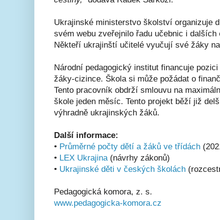
Ukrajinské ministerstvo školství organizuje 
svém webu zveřejnilo řadu učebnic i dalších 
Někteří ukrajinští učitelé vyučují své žáky na
Národní pedagogický institut financuje pozic
žáky-cizince. Škola si může požádat o finan
Tento pracovník obdrží smlouvu na maximáln
škole jeden měsíc. Tento projekt běží již del
výhradně ukrajinských žáků.
Další informace:
•
Průměrné počty dětí a žáků ve třídách
(202
•
LEX Ukrajina
(návrhy zákonů)
•
Ukrajinské děti v českých školách
(rozcest
Pedagogická komora, z. s.
www.pedagogicka-komora.cz