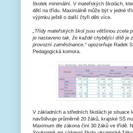
školek minimální. V mateřských školách, kter
dětí na třídu. Maximálně může být v jedné tř
výjimku ještě o další čtyři děti více.
„Třídy mateřských škol jsou většinou zcela pl
je nastaveno tak, že každé chybějící dítě je
provozní zaměstnance,“
upozorňuje Radek Sá
Pedagogická komora.
V základních a středních školách je situace 
navštěvuje průměrně 20 žáků, krajské SŠ maj
Maximum dle zákona činí 30 žáků ve třídě. N
Soukromé ani církevní školy ukrajinské žáky