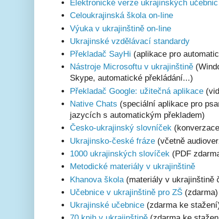
Elektronické verze ukrajinských učebnic
Celoukrajinská škola on-line
Výuka v ukrajinštině on-line
Ukrajinské vzdělávací standardy
Překladač SayHi
(aplikace pro automati
Nástroje Microsoftu v ukrajinštině
(Windo
Skype, automatické překládání...)
Překladač Google: užitečná aplikace
(vi
Native Chats
(speciální aplikace pro ps
jazycích s automatickým překladem)
Česko-ukrajinský slovníček
(konverzace
Ukrajinsko-české fráze
(včetně audiover
1000 ukrajinských slovíček
(PDF zdarm
Metodické materiály v ukrajinštině
Khanova škola
(materiály v ukrajinštině 
Učebnice v ukrajinštině pro ZŠ
(zdarma)
Ukrajinské učebnice
(zdarma ke stažení
70 knih v ukrajinštině
(zdarma ke stažen