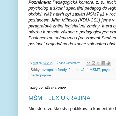
Poznámka:
Pedagogická komora, z. s., inici
psycholog a školní speciální pedagog do legi
období. Náš návrh byl zaslán MŠMT již v ro
poslancem Jiřím Miholou (KDU-ČSL) jsme v r
paragrafové znění legislativní změny, která
návrhu k novele zákona o pedagogických pr
Poslaneckou sněmovnou (
po vrácení Senát
poslanci projednána do konce volebního obdo
v
března 23, 2022
Žádné komentáře:
Štítky:
evropské fondy
,
financování
,
MŠMT
,
psychol
pedagogové
úterý 22. března 2022
MŠMT: LEX UKRAJINA
Ministerstvo školství publikovalo komentář