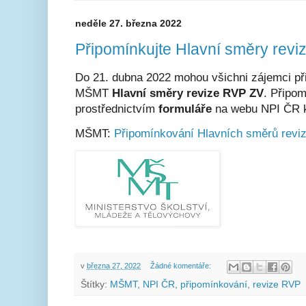
neděle 27. března 2022
Připomínkujte Hlavní směry rev
Do 21. dubna 2022 mohou všichni zájemci p
MŠMT
Hlavní směry revize RVP ZV
. Připom
prostřednictvím
formuláře
na webu NPI ČR k 
MŠMT:
Připomínkování Hlavních směrů rev
v
března 27, 2022
Žádné komentáře:
Štítky:
MŠMT
,
NPI ČR
,
připomínkování
,
revize RVP