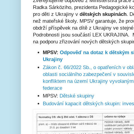
Zveřejňujeme odpověď z Ministerstva práce a
Radka Sárköziho, prezidenta Pedagogické ko
pro děti z Ukrajiny v
dětských skupinách
. D
než mateřské školy. MPSV garantuje, že pro
obdrží příspěvek na dítě z Ukrajiny ve stejné
Podrobnosti jsou součástí LEX UKRAJINA. 
na podporu zřizování nových dětských skupi
MPSV:
Odpověď na dotaz k dětským s
Ukrajiny
Zákon č. 66/2022 Sb., o opatřeních v ob
oblasti sociálního zabezpečení v souvis
konfliktem na území Ukrajiny vyvolaným
federace
MPSV:
Dětské skupiny
Budování kapacit dětských skupin: inve