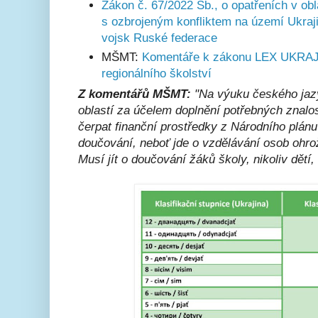
Zákon č. 67/2022 Sb., o opatřeních v obla
s ozbrojeným konfliktem na území Ukraj
vojsk Ruské federace
MŠMT:
Komentáře k zákonu LEX UKRAJI
regionálního školství
Z komentářů MŠMT:
"Na výuku českého jazy
oblastí za účelem doplnění potřebných znalo
čerpat finanční prostředky z Národního plán
doučování, neboť jde o vzdělávání osob oh
Musí jít o doučování žáků školy, nikoliv dětí,