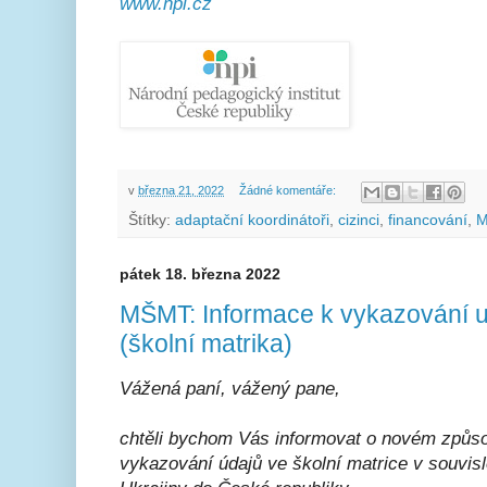
www.npi.cz
v
března 21, 2022
Žádné komentáře:
Štítky:
adaptační koordinátoři
,
cizinci
,
financování
,
M
pátek 18. března 2022
MŠMT: Informace k vykazování up
(školní matrika)
Vážená paní, vážený pane,
chtěli bychom Vás informovat o novém způs
vykazování údajů ve školní matrice v souvisl