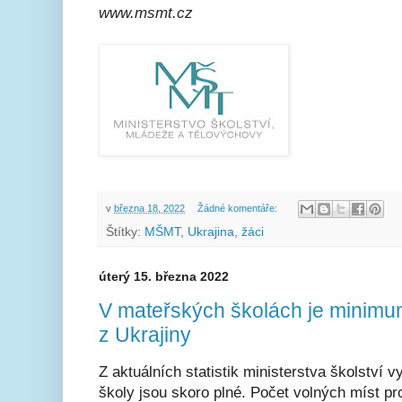
www.msmt.cz
v
března 18, 2022
Žádné komentáře:
Štítky:
MŠMT
,
Ukrajina
,
žáci
úterý 15. března 2022
V mateřských školách je minimum
z Ukrajiny
Z aktuálních statistik ministerstva školství 
školy jsou skoro plné. Počet volných míst pro