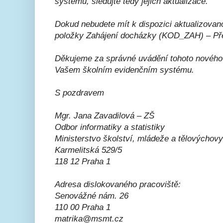
systémů, sledujte tedy jejich aktualizace.
Dokud nebudete mít k dispozici aktualizovano
položky Zahájení docházky (KOD_ZAH) – Přes
Děkujeme za správné uvádění tohoto novéh
Vašem školním evidenčním systému.
S pozdravem
Mgr. Jana Zavadilová – ZŠ
Odbor informatiky a statistiky
Ministerstvo školství, mládeže a tělovýchovy
Karmelitská 529/5
118 12 Praha 1
Adresa dislokovaného pracoviště:
Senovážné nám. 26
110 00 Praha 1
matrika@msmt.cz