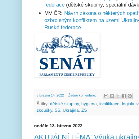
federace
(dětské skupiny, speciální dávk
MV ČR:
Návrh zákona o některých opatře
ozbrojeným konfliktem na území Ukrajin
Ruské federace
v
března 14, 2022
Žádné komentáře:
Štítky:
dětské skupiny
,
hygiena
,
kvalifikace
,
legislati
zkoušky
,
SŠ
,
Ukrajina
,
ZŠ
neděle 13. března 2022
AKTUÁLNÍ TÉMA: Výuka ukrajin