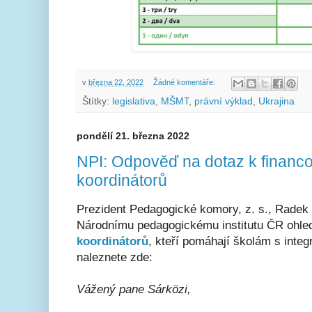
v
března 22, 2022
Žádné komentáře:
Štítky:
legislativa
,
MŠMT
,
právní výklad
,
Ukrajina
pondělí 21. března 2022
NPI: Odpověď na dotaz k financ
koordinátorů
Prezident Pedagogické komory, z. s., Radek 
Národnímu pedagogickému institutu ČR ohle
koordinátorů
, kteří pomáhají školám s inte
naleznete zde:
Vážený pane Sárközi,