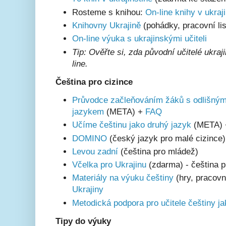
Rosteme s knihou:
On-line knihy v ukraj
Knihovny Ukrajině
(pohádky, pracovní lis
On-line výuka s ukrajinskými učiteli
Tip: Ověřte si, zda původní učitelé ukra
line.
Čeština pro cizince
Průvodce začleňováním žáků s odlišný
jazykem
(META) +
FAQ
Učíme češtinu jako druhý jazyk
(META)
DOMINO
(český jazyk pro malé cizince)
Levou zadní
(čeština pro mládež)
Včelka pro Ukrajinu
(zdarma) - čeština p
Materiály na výuku češtiny
(hry, pracovní
Ukrajiny
Metodická podpora pro učitele češtiny ja
Tipy do výuky