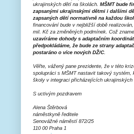
ukrajinských dětí na školách.
MŠMT bude fin
zapsanými ukrajinskými dětmi i dalšími dě
zapsaných dětí normativně na každou ško
financování bude v nejbližší době realizován
mil. Kč za změněných podmínek. Což znam
uzavíráme dohody s adaptačním koordináto
předpokládáme, že bude ze strany adaptač
postaráno o více nových DŽ/C
.
Věřte, vážený pane prezidente, že v této kri
spolupráci s MŠMT nastavit takový systém, k
školy v integraci přicházejících ukrajinskýc
S uctivým pozdravem
Alena Štěrbová
náměstkyně ředitele
Senovážné náměstí 872/25
110 00 Praha 1