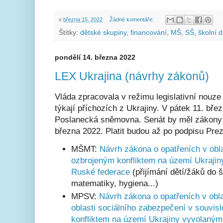
v
března 15, 2022
Žádné komentáře:
Štítky:
dětské skupiny
,
financování
,
MŠ
,
SŠ
,
školní d
pondělí 14. března 2022
LEX Ukrajina (návrhy zákonů)
Vláda zpracovala v režimu legislativní nouze 
týkají příchozích z Ukrajiny. V pátek 11. bře
Poslanecká sněmovna. Senát by měl zákony p
března 2022. Platit budou až po podpisu Prez
MŠMT:
Návrh zákona o opatřeních v oblas
ozbrojeným konfliktem na území Ukrajin
Ruské federace
(přijímání dětí/žáků do š
matematiky, hygiena...)
MPSV:
Návrh zákona o opatřeních v obl
oblasti sociálního zabezpečení v souvis
konfliktem na území Ukrajiny vyvolaným