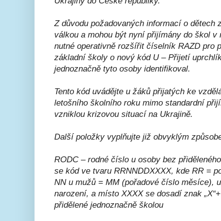
Ukrajiny do České republiky.
Z důvodu požadovaných informací o dětech z 
válkou a mohou být nyní přijímány do škol v
nutné operativně rozšířit číselník RAZD pro
základní školy o nový kód U – Přijetí uprchlí
jednoznačně tyto osoby identifikoval.
Tento kód uvádějte u žáků přijatých ke vzděl
letošního školního roku mimo standardní přijí
vzniklou krizovou situací na Ukrajině.
Další položky vyplňujte již obvyklým způsob
RODC – rodné číslo u osoby bez přiděleného
se kód ve tvaru RRNNDDXXXX, kde RR = posl
NN u mužů = MM (pořadové číslo měsíce), 
narození, a místo XXXX se dosadí znak „X“+ 
přidělené jednoznačně školou