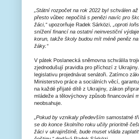
„Státní rozpočet na rok 2022 byl schválen až
přesto vůbec nepočítá s penězi navíc pro ško
žáci,“
upozorňuje Radek Sárközi,
„oproti lo
snížení financí na ostatní neinvestiční výdaj
korun, takže školy budou mít méně peněz n
žáky.“
V pátek Poslanecká sněmovna schválila troj
zjednodušují pravidla pro příchozí z Ukrajiny
legislativu projednávat senátoři. Zatímco záko
Ministerstvo práce a sociálních věcí, garan
na každé přijaté dítě z Ukrajiny, zákon připr
mládeže a tělovýchovy způsob financování m
neobsahuje.
„Pokud by vznikaly především samostatné tří
se do konce školního roku učily prioritně češ
žáci v ukrajinštině, bude muset vláda zaplatit
češtiny,“
dodává Radek Sárközi.