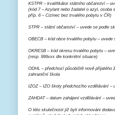
KSTPR – kvalifikátor státního občanství – uv
(kód 7 – Azylant nebo žadatel o azyl, osoba
příp. 6 – Cizinec bez trvalého pobytu v ČR)
STPR – státní občanství – uvede se podle sk
OBECB – kód obce trvalého pobytu – uvede 
OKRESB – kód okresu trvalého pobytu – uve
(resp. 999xxx dle konkrétní situace)
ODHL – předchozí působiště nově přijatého 
zahraniční škola
IZOZ – IZO školy předchozího vzdělávání –
ZAHDAT – datum zahájení vzdělávání – uvede
O této skutečnosti již byli informováni dodav