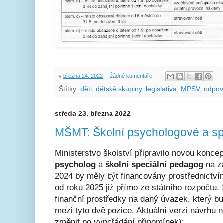
v
března 24, 2022
Žádné komentáře:
Štítky:
děti
,
dětské skupiny
,
legislativa
,
MPSV
,
odpov
středa 23. března 2022
MŠMT: Školní psychologové a s
Ministerstvo školství připravilo novou konce
psycholog
a
školní speciální pedagog
na z
2024 by měly být financovány prostřednictv
od roku 2025 již přímo ze státního rozpočtu.
finanční prostředky na daný úvazek, který bud
mezi tyto dvě pozice. Aktuální verzi návrhu 
změnit po vypořádání připomínek):