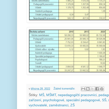
v
března 28, 2022
Žádné komentáře:
Štítky:
MŠ
,
MŠMT
,
nepedagogičtí pracovníci
,
pedago
zařízení
,
psychologové
,
speciální pedagogové
,
SŠ
,
vychovatelé
,
zaměstnanci
,
ZŠ