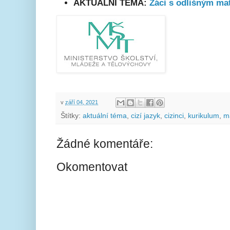
AKTUÁLNÍ TÉMA:
Žáci s odlišným m
v
září 04, 2021
Štítky:
aktuální téma
,
cizí jazyk
,
cizinci
,
kurikulum
,
m
Žádné komentáře:
Okomentovat