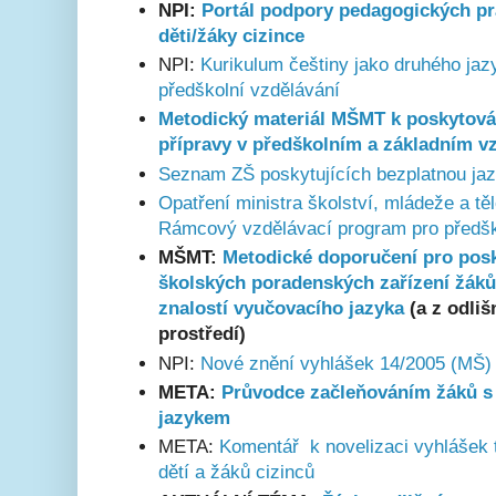
NPI:
Portál podpory pedagogických pr
děti/žáky cizince
NPI:
Kurikulum češtiny jako druhého jaz
předškolní vzdělávání
Metodický materiál MŠMT k poskytová
přípravy v předškolním a základním vz
Seznam ZŠ poskytujících bezplatnou ja
Opatření ministra školství, mládeže a t
Rámcový vzdělávací program pro předšk
MŠMT:
Metodické doporučení pro posk
školských poradenských zařízení žák
znalostí vyučovacího jazyka
(a z odliš
prostředí)
NPI:
Nové znění vyhlášek 14/2005 (MŠ)
META:
Průvodce začleňováním žáků s
jazykem
META:
Komentář k novelizaci vyhlášek 
dětí a žáků cizinců