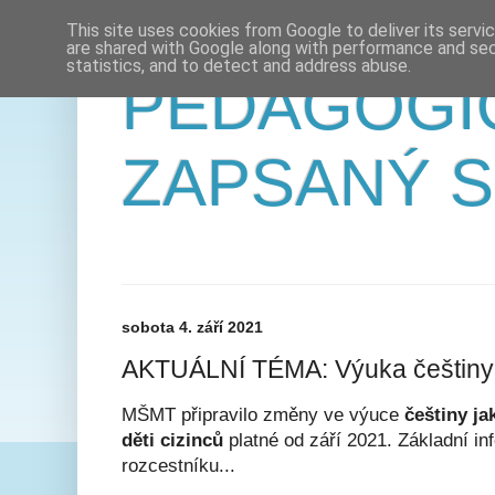
This site uses cookies from Google to deliver its servi
are shared with Google along with performance and secu
statistics, and to detect and address abuse.
PEDAGOGI
ZAPSANÝ 
sobota 4. září 2021
AKTUÁLNÍ TÉMA: Výuka češtiny u
MŠMT připravilo změny ve výuce
češtiny ja
děti cizinců
platné od září 2021. Základní i
rozcestníku...