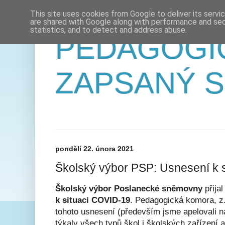
This site uses cookies from Google to deliver its servi
are shared with Google along with performance and secu
statistics, and to detect and address abuse.
PEDAGOGI
ZAPSANÝ 
pondělí 22. února 2021
Školský výbor PSP: Usnesení k 
Školský výbor Poslanecké sněmovny
přija
k situaci COVID-19
. Pedagogická komora, z. 
tohoto usnesení (především jsme apelovali na
týkaly všech typů škol i školských zařízení 