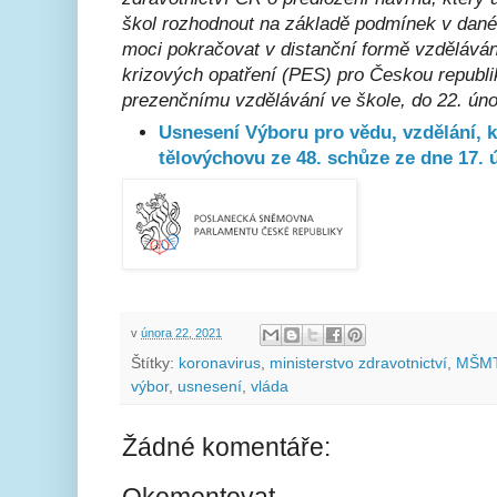
škol rozhodnout na základě podmínek v dané 
moci pokračovat v distanční formě vzděláván
krizových opatření (PES) pro Českou republ
prezenčnímu vzdělávání ve škole, do 22. úno
Usnesení Výboru pro vědu, vzdělání, k
tělovýchovu ze 48. schůze ze dne 17. 
v
února 22, 2021
Štítky:
koronavirus
,
ministerstvo zdravotnictví
,
MŠM
výbor
,
usnesení
,
vláda
Žádné komentáře:
Okomentovat