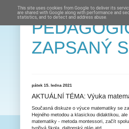
This site uses cookies from Google to deliver its servi
are shared with Google along with performance and secu
statistics, and to detect and address abuse.
PEDAGOGI
ZAPSANÝ 
pátek 15. ledna 2021
AKTUÁLNÍ TÉMA: Výuka matema
Současná diskuze o výuce matematiky se za
Hejného metodou a klasickou didaktikou, ale 
matematiky - metoda montessori, začít spolu
tvořivá škola, daltonský plán atd.