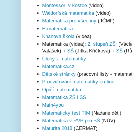
Montessori v kostce
(video)
Waldorfská matematika
(video)
Matematika pro všechny
(JČMF)
E-matematika
Khanova škola
(videa)
Matematika (videa):
2. stupeň ZŠ
(Václa
Valášek) +
SŠ
(Jitka Křičková) +
SŠ
(Rů
Úlohy z matematiky
Matematika.cz
Dětské stránky
(pracovní listy - matemat
Procvičování matematiky on-line
Opičí matematika
Matematika ZŠ i SŠ
Math4you
Matematický test TIM
(Nadané děti)
Matematika v RVP pro SŠ
(NÚV)
Maturita 2018
(CERMAT)