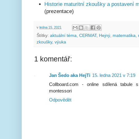
Historie maturitní zkoušky a postavení 
(prezentace)
v
ledna 15, 2021
Štítky:
aktuální téma
,
CERMAT
,
Hejný
,
matematika
,
zkoušky
,
výuka
1 komentář:
Jan Šedo aka HejTi
15. ledna 2021 v 7:19
Collboard.com - online sdílená tabule
montessori
Odpovědět