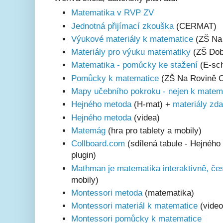
Matematika v RVP ZV
Jednotná přijímací zkouška
(CERMAT)
Výukové materiály k matematice
(ZŠ Na 
Materiály pro výuku matematiky
(ZŠ Dob
Matematika - pomůcky ke stažení
(E-sc
Pomůcky k matematice
(ZŠ Na Rovině C
Mapy učebního pokroku - nejen k matem
Hejného metoda
(H-mat) +
materiály zd
Hejného metoda
(videa)
Matemág
(hra pro tablety a mobily)
Collboard.com
(sdílená tabule - Hejného
plugin)
Mathman je matematika interaktivně, če
mobily)
Montessori metoda
(matematika)
Montessori materiál k matematice
(video
Montessori pomůcky k matematice