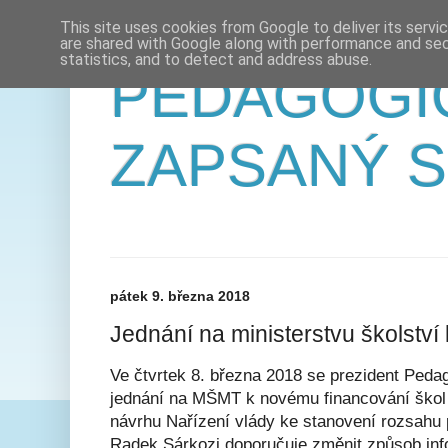
This site uses cookies from Google to deliver its servi
are shared with Google along with performance and secu
statistics, and to detect and address abuse.
PEDAGOGI
ZAPSANÝ 
pátek 9. března 2018
Jednání na ministerstvu školstv
Ve čtvrtek 8. března 2018 se prezident Peda
jednání na MŠMT k novému financování škol
návrhu Nařízení vlády ke stanovení rozsahu
Radek Sárkozi doporučuje změnit způsob inf