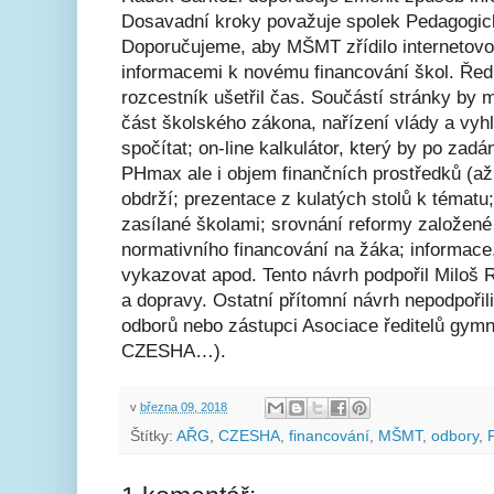
Dosavadní kroky považuje spolek Pedagogic
Doporučujeme, aby MŠMT zřídilo internetovo
informacemi k novému financování škol. Řed
rozcestník ušetřil čas. Součástí stránky by 
část školského zákona, nařízení vlády a vy
spočítat; on-line kalkulátor, který by po zadá
PHmax ale i objem finančních prostředků (až
obdrží; prezentace z kulatých stolů k témat
zasílané školami; srovnání reformy založe
normativního financování na žáka; informace,
vykazovat apod. Tento návrh podpořil Miloš
a dopravy. Ostatní přítomní návrh nepodpořil
odborů nebo zástupci Asociace ředitelů gymn
CZESHA…).
v
března 09, 2018
Štítky:
AŘG
,
CZESHA
,
financování
,
MŠMT
,
odbory
,