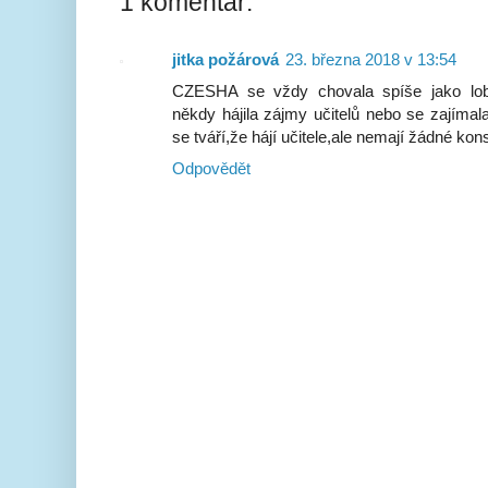
1 komentář:
jitka požárová
23. března 2018 v 13:54
CZESHA se vždy chovala spíše jako lobb
někdy hájila zájmy učitelů nebo se zajímal
se tváří,že hájí učitele,ale nemají žádné kons
Odpovědět